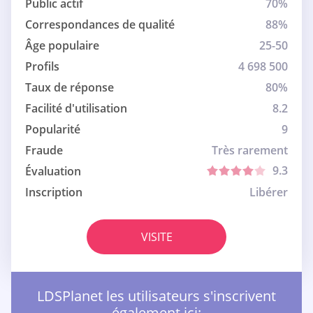
Public actif
70%
Correspondances de qualité
88%
Âge populaire
25-50
Profils
4 698 500
Taux de réponse
80%
Facilité d'utilisation
8.2
Popularité
9
Fraude
Très rarement
9.3
Évaluation
Inscription
Libérer
VISITE
LDSPlanet les utilisateurs s'inscrivent
également ici: