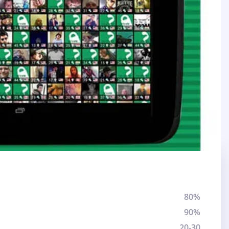
80%
90%
20-30