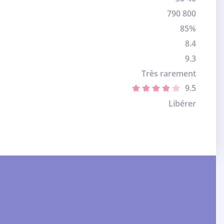
790 800
85%
8.4
9.3
Très rarement
9.5
Libérer
: