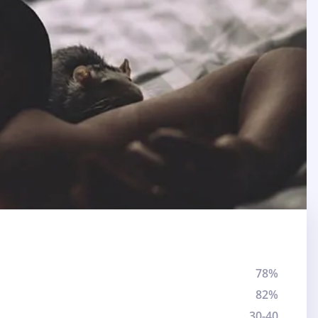
78%
82%
30-40