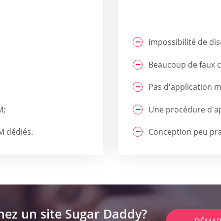
Impossibilité de di
Beaucoup de faux 
Pas d'application m
M;
Une procédure d'ap
M dédiés.
Conception peu pra
hez un site Sugar Daddy?