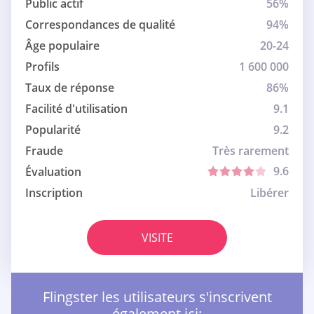
Public actif
56%
Correspondances de qualité
94%
Âge populaire
20-24
Profils
1 600 000
Taux de réponse
86%
Facilité d'utilisation
9.1
Popularité
9.2
Fraude
Très rarement
9.6
Évaluation
Inscription
Libérer
VISITE
Flingster les utilisateurs s'inscrivent
également ici: