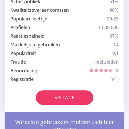
Actief publiek
51%
Kwaliteitsovereenkomsten
90%
Populaire leeftijd
20-25
Profielen
1 000 000
Reactiesnelheid
87%
Makkelijk te gebruiken
9.4
Populariteit
9.1
Fraude
Heel zelden
9
Beoordeling
Registratie
Vrij
VISITATIE
Wireclub gebruikers melden zich hier
ook aan: