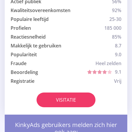
Actief publiek
56%
Kwaliteitsovereenkomsten
92%
Populaire leeftijd
25-30
Profielen
185 000
Reactiesnelheid
85%
Makkelijk te gebruiken
8.7
Populariteit
9.0
Fraude
Heel zelden
9.1
Beoordeling
Registratie
Vrij
VISITATIE
KinkyAds gebruikers melden zich hier
ook aan: