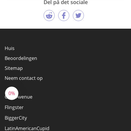
Del på det sociale
Huis
Beoordelingen
Sitemap
Neem contact op
0%
Chat Avenue
Flingster
BiggerCity
LatinAmericanCupid