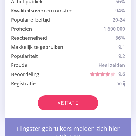
Actief publiek
56%
Kwaliteitsovereenkomsten
94%
Populaire leeftijd
20-24
Profielen
1 600 000
Reactiesnelheid
86%
Makkelijk te gebruiken
9.1
Populariteit
9.2
Fraude
Heel zelden
9.6
Beoordeling
Registratie
Vrij
VISITATIE
Flingster gebruikers melden zich hier
ook aan: