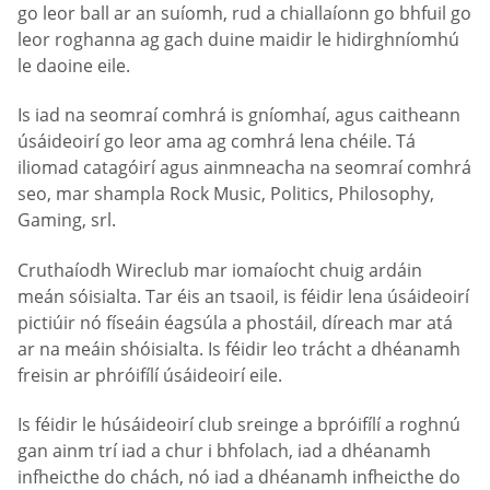
go leor ball ar an suíomh, rud a chiallaíonn go bhfuil go
leor roghanna ag gach duine maidir le hidirghníomhú
le daoine eile.
Is iad na seomraí comhrá is gníomhaí, agus caitheann
úsáideoirí go leor ama ag comhrá lena chéile. Tá
iliomad catagóirí agus ainmneacha na seomraí comhrá
seo, mar shampla Rock Music, Politics, Philosophy,
Gaming, srl.
Cruthaíodh Wireclub mar iomaíocht chuig ardáin
meán sóisialta. Tar éis an tsaoil, is féidir lena úsáideoirí
pictiúir nó físeáin éagsúla a phostáil, díreach mar atá
ar na meáin shóisialta. Is féidir leo trácht a dhéanamh
freisin ar phróifílí úsáideoirí eile.
Is féidir le húsáideoirí club sreinge a bpróifílí a roghnú
gan ainm trí iad a chur i bhfolach, iad a dhéanamh
infheicthe do chách, nó iad a dhéanamh infheicthe do