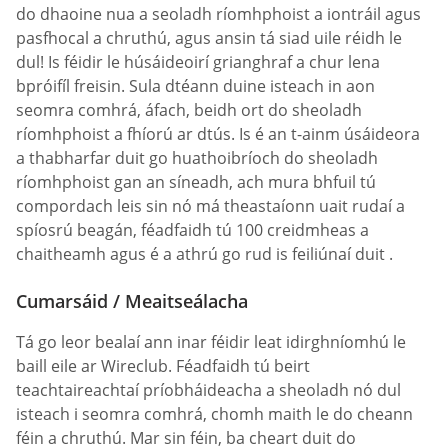
do dhaoine nua a seoladh ríomhphoist a iontráil agus
pasfhocal a chruthú, agus ansin tá siad uile réidh le
dul! Is féidir le húsáideoirí grianghraf a chur lena
bpróifíl freisin. Sula dtéann duine isteach in aon
seomra comhrá, áfach, beidh ort do sheoladh
ríomhphoist a fhíorú ar dtús. Is é an t-ainm úsáideora
a thabharfar duit go huathoibríoch do sheoladh
ríomhphoist gan an síneadh, ach mura bhfuil tú
compordach leis sin nó má theastaíonn uait rudaí a
spíosrú beagán, féadfaidh tú 100 creidmheas a
chaitheamh agus é a athrú go rud is feiliúnaí duit .
Cumarsáid / Meaitseálacha
Tá go leor bealaí ann inar féidir leat idirghníomhú le
baill eile ar Wireclub. Féadfaidh tú beirt
teachtaireachtaí príobháideacha a sheoladh nó dul
isteach i seomra comhrá, chomh maith le do cheann
féin a chruthú. Mar sin féin, ba cheart duit do