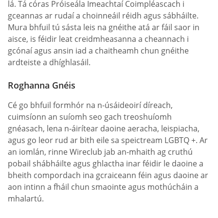
lá. Tá córas Próiseála Imeachtaí Coimpléascach i
gceannas ar rudaí a choinneáil réidh agus sábháilte.
Mura bhfuil tú sásta leis na gnéithe atá ar fáil saor in
aisce, is féidir leat creidmheasanna a cheannach i
gcónaí agus ansin iad a chaitheamh chun gnéithe
ardteiste a dhíghlasáil.
Roghanna Gnéis
Cé go bhfuil formhór na n-úsáideoirí díreach,
cuimsíonn an suíomh seo gach treoshuíomh
gnéasach, lena n-áirítear daoine aeracha, leispiacha,
agus go leor rud ar bith eile sa speictream LGBTQ +. Ar
an iomlán, rinne Wireclub jab an-mhaith ag cruthú
pobail shábháilte agus ghlactha inar féidir le daoine a
bheith compordach ina gcraiceann féin agus daoine ar
aon intinn a fháil chun smaointe agus mothúcháin a
mhalartú.