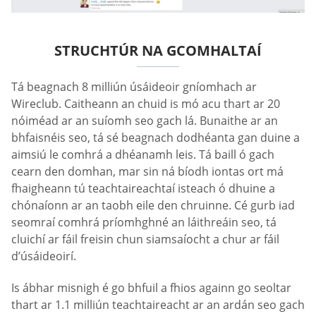
STRUCHTÚR NA GCOMHALTAÍ
Tá beagnach 8 milliún úsáideoir gníomhach ar
Wireclub. Caitheann an chuid is mó acu thart ar 20
nóiméad ar an suíomh seo gach lá. Bunaithe ar an
bhfaisnéis seo, tá sé beagnach dodhéanta gan duine a
aimsiú le comhrá a dhéanamh leis. Tá baill ó gach
cearn den domhan, mar sin ná bíodh iontas ort má
fhaigheann tú teachtaireachtaí isteach ó dhuine a
chónaíonn ar an taobh eile den chruinne. Cé gurb iad
seomraí comhrá príomhghné an láithreáin seo, tá
cluichí ar fáil freisin chun siamsaíocht a chur ar fáil
d’úsáideoirí.
Is ábhar misnigh é go bhfuil a fhios againn go seoltar
thart ar 1.1 milliún teachtaireacht ar an ardán seo gach