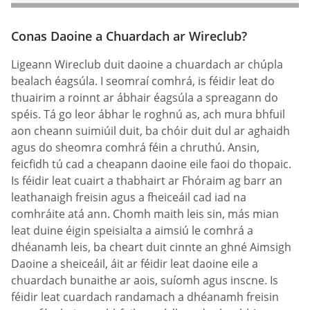
Conas Daoine a Chuardach ar Wireclub?
Ligeann Wireclub duit daoine a chuardach ar chúpla
bealach éagsúla. I seomraí comhrá, is féidir leat do
thuairim a roinnt ar ábhair éagsúla a spreagann do
spéis. Tá go leor ábhar le roghnú as, ach mura bhfuil
aon cheann suimiúil duit, ba chóir duit dul ar aghaidh
agus do sheomra comhrá féin a chruthú. Ansin,
feicfidh tú cad a cheapann daoine eile faoi do thopaic.
Is féidir leat cuairt a thabhairt ar Fhóraim ag barr an
leathanaigh freisin agus a fheiceáil cad iad na
comhráite atá ann. Chomh maith leis sin, más mian
leat duine éigin speisialta a aimsiú le comhrá a
dhéanamh leis, ba cheart duit cinnte an ghné Aimsigh
Daoine a sheiceáil, áit ar féidir leat daoine eile a
chuardach bunaithe ar aois, suíomh agus inscne. Is
féidir leat cuardach randamach a dhéanamh freisin