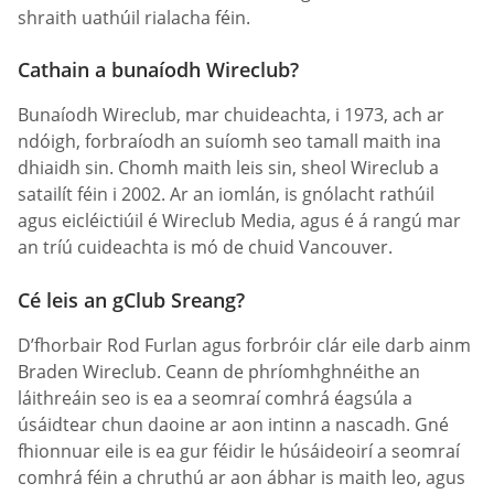
shraith uathúil rialacha féin.
Cathain a bunaíodh Wireclub?
Bunaíodh Wireclub, mar chuideachta, i 1973, ach ar
ndóigh, forbraíodh an suíomh seo tamall maith ina
dhiaidh sin. Chomh maith leis sin, sheol Wireclub a
satailít féin i 2002. Ar an iomlán, is gnólacht rathúil
agus eicléictiúil é Wireclub Media, agus é á rangú mar
an tríú cuideachta is mó de chuid Vancouver.
Cé leis an gClub Sreang?
D’fhorbair Rod Furlan agus forbróir clár eile darb ainm
Braden Wireclub. Ceann de phríomhghnéithe an
láithreáin seo is ea a seomraí comhrá éagsúla a
úsáidtear chun daoine ar aon intinn a nascadh. Gné
fhionnuar eile is ea gur féidir le húsáideoirí a seomraí
comhrá féin a chruthú ar aon ábhar is maith leo, agus