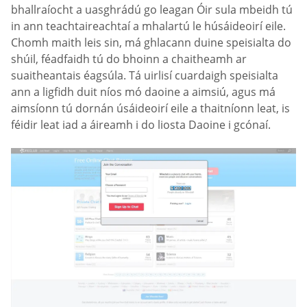
bhallraíocht a uasghrádú go leagan Óir sula mbeidh tú
in ann teachtaireachtaí a mhalartú le húsáideoirí eile.
Chomh maith leis sin, má ghlacann duine speisialta do
shúil, féadfaidh tú do bhoinn a chaitheamh ar
suaitheantais éagsúla. Tá uirlisí cuardaigh speisialta
ann a ligfidh duit níos mó daoine a aimsiú, agus má
aimsíonn tú dornán úsáideoirí eile a thaitníonn leat, is
féidir leat iad a áireamh i do liosta Daoine i gcónaí.