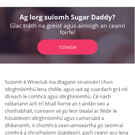
Ag lorg suíomh Sugar Daddy?
Glac tráth na gceist agus aimsigh an ceann
foirfe!
TOSAIGH
Suíomh é Wireclub ina dtagann strainséirí chun
idirghníomhú lena chéile, agus iad ag cuardach grá nó
díreach le comhrá agus idirghníomhú. Cé nach
ndéanann ach trí bhall foirne an t-ardán seo a
chothabháil, cuireann sé go leor bealaí ar féidir le
húsáideoirí idirghníomhú agus cumarsáid a
dhéanamh, ó chomhrá sean-aimseartha go seomraí
comhrá a chruthaíonn úsáideoirí, gach ceann acu lena