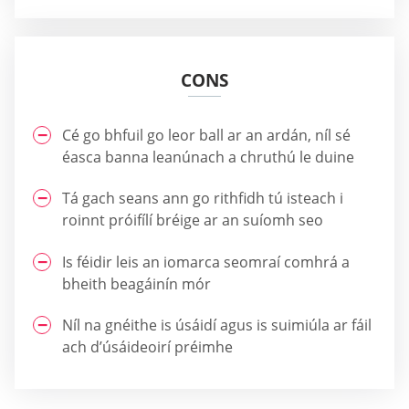
CONS
Cé go bhfuil go leor ball ar an ardán, níl sé
éasca banna leanúnach a chruthú le duine
Tá gach seans ann go rithfidh tú isteach i
roinnt próifílí bréige ar an suíomh seo
Is féidir leis an iomarca seomraí comhrá a
bheith beagáinín mór
Níl na gnéithe is úsáidí agus is suimiúla ar fáil
ach d’úsáideoirí préimhe