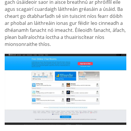
gach úsáideoir saor in aisce breathnú ar phróifílí eile
agus scagairí cuardaigh láithreán gréasáin a úsáid. Ba
cheart go dtabharfadh sé sin tuiscint níos fearr dóibh
ar phobal an láithreáin ionas gur féidir leo cinneadh a
dhéanamh fanacht nó imeacht. Éileoidh fanacht, áfach,
plean ballraíochta íoctha a thuairiscítear níos
mionsonraithe thíos.