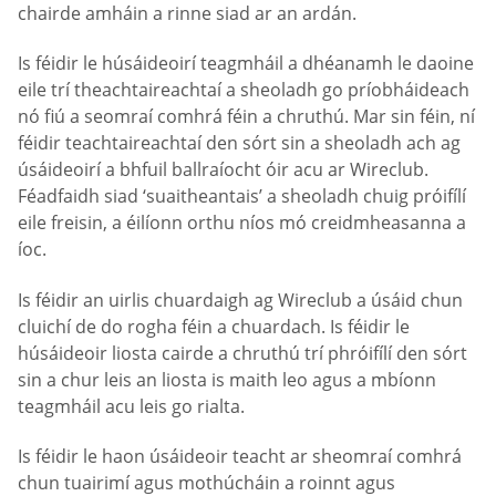
chairde amháin a rinne siad ar an ardán.
Is féidir le húsáideoirí teagmháil a dhéanamh le daoine
eile trí theachtaireachtaí a sheoladh go príobháideach
nó fiú a seomraí comhrá féin a chruthú. Mar sin féin, ní
féidir teachtaireachtaí den sórt sin a sheoladh ach ag
úsáideoirí a bhfuil ballraíocht óir acu ar Wireclub.
Féadfaidh siad ‘suaitheantais’ a sheoladh chuig próifílí
eile freisin, a éilíonn orthu níos mó creidmheasanna a
íoc.
Is féidir an uirlis chuardaigh ag Wireclub a úsáid chun
cluichí de do rogha féin a chuardach. Is féidir le
húsáideoir liosta cairde a chruthú trí phróifílí den sórt
sin a chur leis an liosta is maith leo agus a mbíonn
teagmháil acu leis go rialta.
Is féidir le haon úsáideoir teacht ar sheomraí comhrá
chun tuairimí agus mothúcháin a roinnt agus