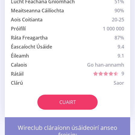
Lucht Féachana Gníomhach
51%
Meaitseanna Cáilíochta
90%
Aois Coitianta
20-25
Próifílí
1 000 000
Ráta Freagartha
87%
Éascaíocht Úsáide
9.4
Éileamh
9.1
Calaois
Go han-annamh
9
Rátáil
Clárú
Saor
CUAIRT
Wireclub cláraíonn úsáideoirí anseo
freisin: