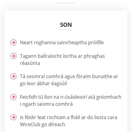
SON
Neart roghanna saincheaptha próifíle
Tagann ballraíocht íoctha ar phraghas
réasúnta
Tá seomraí comhrá agus fóraim bunaithe ar
go leor ábhar éagsúil
Feicfidh tú líon na n-úsáideoirí atá gníomhach
i ngach seomra comhrá
Is féidir leat rochtain a fháil ar do liosta cara
WireClub go díreach