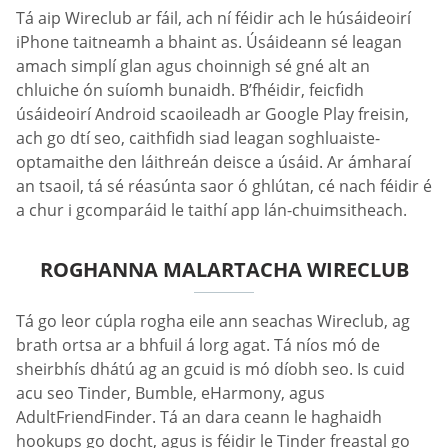
Tá aip Wireclub ar fáil, ach ní féidir ach le húsáideoirí
iPhone taitneamh a bhaint as. Úsáideann sé leagan
amach simplí glan agus choinnigh sé gné alt an
chluiche ón suíomh bunaidh. B’fhéidir, feicfidh
úsáideoirí Android scaoileadh ar Google Play freisin,
ach go dtí seo, caithfidh siad leagan soghluaiste-
optamaithe den láithreán deisce a úsáid. Ar ámharaí
an tsaoil, tá sé réasúnta saor ó ghlútan, cé nach féidir é
a chur i gcomparáid le taithí app lán-chuimsitheach.
ROGHANNA MALARTACHA WIRECLUB
Tá go leor cúpla rogha eile ann seachas Wireclub, ag
brath ortsa ar a bhfuil á lorg agat. Tá níos mó de
sheirbhís dhátú ag an gcuid is mó díobh seo. Is cuid
acu seo Tinder, Bumble, eHarmony, agus
AdultFriendFinder. Tá an dara ceann le haghaidh
hookups go docht, agus is féidir le Tinder freastal go