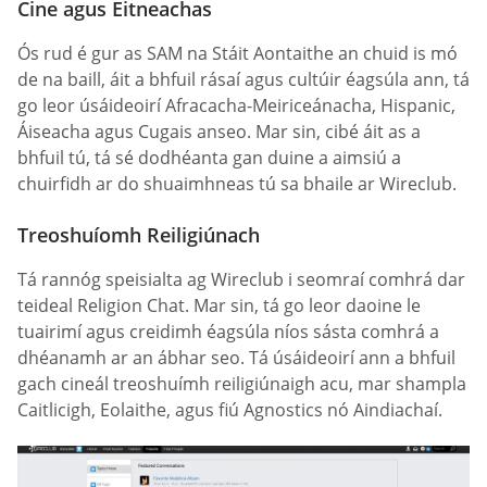
Cine agus Eitneachas
Ós rud é gur as SAM na Stáit Aontaithe an chuid is mó
de na baill, áit a bhfuil rásaí agus cultúir éagsúla ann, tá
go leor úsáideoirí Afracacha-Meiriceánacha, Hispanic,
Áiseacha agus Cugais anseo. Mar sin, cibé áit as a
bhfuil tú, tá sé dodhéanta gan duine a aimsiú a
chuirfidh ar do shuaimhneas tú sa bhaile ar Wireclub.
Treoshuíomh Reiligiúnach
Tá rannóg speisialta ag Wireclub i seomraí comhrá dar
teideal Religion Chat. Mar sin, tá go leor daoine le
tuairimí agus creidimh éagsúla níos sásta comhrá a
dhéanamh ar an ábhar seo. Tá úsáideoirí ann a bhfuil
gach cineál treoshuímh reiligiúnaigh acu, mar shampla
Caitlicigh, Eolaithe, agus fiú Agnostics nó Aindiachaí.