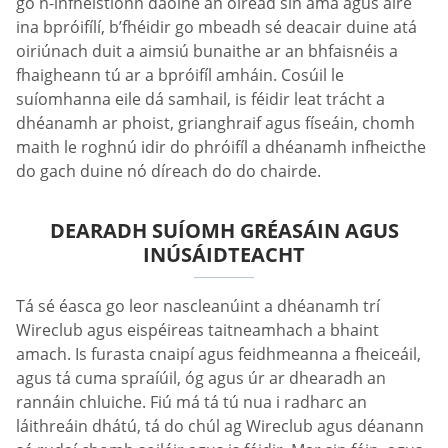
go n-infheistíonn daoine an oiread sin ama agus aire
ina bpróifílí, b’fhéidir go mbeadh sé deacair duine atá
oiriúnach duit a aimsiú bunaithe ar an bhfaisnéis a
fhaigheann tú ar a bpróifíl amháin. Cosúil le
suíomhanna eile dá samhail, is féidir leat trácht a
dhéanamh ar phoist, grianghraif agus físeáin, chomh
maith le roghnú idir do phróifíl a dhéanamh infheicthe
do gach duine nó díreach do do chairde.
DEARADH SUÍOMH GRÉASÁIN AGUS
INÚSÁIDTEACHT
Tá sé éasca go leor nascleanúint a dhéanamh trí
Wireclub agus eispéireas taitneamhach a bhaint
amach. Is furasta cnaipí agus feidhmeanna a fheiceáil,
agus tá cuma spraíúil, óg agus úr ar dhearadh an
rannáin chluiche. Fiú má tá tú nua i radharc an
láithreáin dhátú, tá do chúl ag Wireclub agus déanann