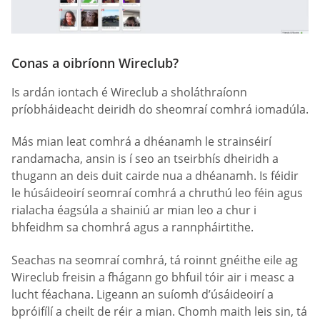
Conas a oibríonn Wireclub?
Is ardán iontach é Wireclub a sholáthraíonn
príobháideacht deiridh do sheomraí comhrá iomadúla.
Más mian leat comhrá a dhéanamh le strainséirí
randamacha, ansin is í seo an tseirbhís dheiridh a
thugann an deis duit cairde nua a dhéanamh. Is féidir
le húsáideoirí seomraí comhrá a chruthú leo féin agus
rialacha éagsúla a shainiú ar mian leo a chur i
bhfeidhm sa chomhrá agus a rannpháirtithe.
Seachas na seomraí comhrá, tá roinnt gnéithe eile ag
Wireclub freisin a fhágann go bhfuil tóir air i measc a
lucht féachana. Ligeann an suíomh d’úsáideoirí a
bpróifílí a cheilt de réir a mian. Chomh maith leis sin, tá