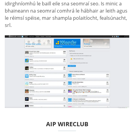
idirghníomhú le baill eile sna seomraí seo. Is minic a
bhaineann na seomraí comhrá le hábhair ar leith agus
le réimsí spéise, mar shampla polaitíocht, fealsúnacht,
srl.
AIP WIRECLUB