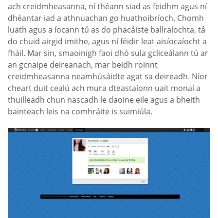
ach creidmheasanna, ní théann siad as feidhm agus ní
dhéantar iad a athnuachan go huathoibríoch. Chomh
luath agus a íocann tú as do phacáiste ballraíochta, tá
do chuid airgid imithe, agus ní féidir leat aisíocaíocht a
fháil. Mar sin, smaoinigh faoi dhó sula gcliceálann tú ar
an gcnaipe deireanach, mar beidh roinnt
creidmheasanna neamhúsáidte agat sa deireadh. Níor
cheart duit cealú ach mura dteastaíonn uait monaí a
thuilleadh chun nascadh le daoine eile agus a bheith
bainteach leis na comhráite is suimiúla.