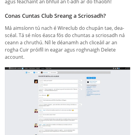
agus féachaint an bhfuil an t-ádh ar do thaobh!
Conas Cuntas Club Sreang a Scriosadh?
Má aimsíonn tú nach é Wireclub do chupán tae, dea-
scéal. Tá sé níos éasca fós do chuntas a scriosadh ná
ceann a chruthú. Níl le déanamh ach cliceáil ar an
rogha Cuir próifíl in eagar agus roghnaigh Delete
account.