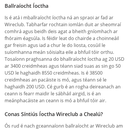
Ballraíocht Íoctha
Is é atá i mballraíocht íoctha ná an spraoi ar fad ar
Wireclub. Tabharfar rochtain iomlán duit ar sheomraí
comhrá agus beidh deis agat a bheith gníomhach ar
fhóraim éagsúla. Is féidir leat do chairde a choinneáil
gar freisin agus iad a chur le do liosta, cosúil le
suíomhanna meán sóisialta eile a bhfuil tóir orthu.
Tosaíonn praghsanna do bhallraíocht íoctha ag 20 USD
ar 3400 creidmheas agus téann siad suas as sin go 50
USD le haghaidh 8550 creidmheas. Is é 38500
creidmheas an pacáiste is mó, agus téann sé le
haghaidh 200 USD. Cé gurb é an rogha deireanach an
ceann is fearr maidir le sábháil airgid, is é an
meánphacáiste an ceann is mó a bhfuil tóir air.
Conas Síntiús Íoctha Wireclub a Chealú?
Ós rud é nach gceannaíonn ballraíocht ar Wireclub am