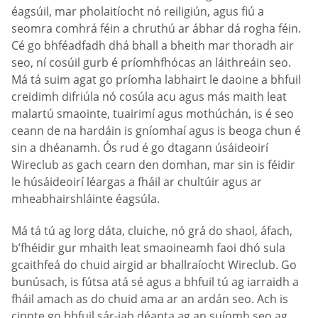
éagsúil, mar pholaitíocht nó reiligiún, agus fiú a
seomra comhrá féin a chruthú ar ábhar dá rogha féin.
Cé go bhféadfadh dhá bhall a bheith mar thoradh air
seo, ní cosúil gurb é príomhfhócas an láithreáin seo.
Má tá suim agat go príomha labhairt le daoine a bhfuil
creidimh difriúla nó cosúla acu agus más maith leat
malartú smaointe, tuairimí agus mothúchán, is é seo
ceann de na hardáin is gníomhaí agus is beoga chun é
sin a dhéanamh. Ós rud é go dtagann úsáideoirí
Wireclub as gach cearn den domhan, mar sin is féidir
le húsáideoirí léargas a fháil ar chultúir agus ar
mheabhairshláinte éagsúla.
Má tá tú ag lorg dáta, cluiche, nó grá do shaol, áfach,
b’fhéidir gur mhaith leat smaoineamh faoi dhó sula
gcaithfeá do chuid airgid ar bhallraíocht Wireclub. Go
bunúsach, is fútsa atá sé agus a bhfuil tú ag iarraidh a
fháil amach as do chuid ama ar an ardán seo. Ach is
cinnte go bhfuil sár-jab déanta ag an suíomh seo ag