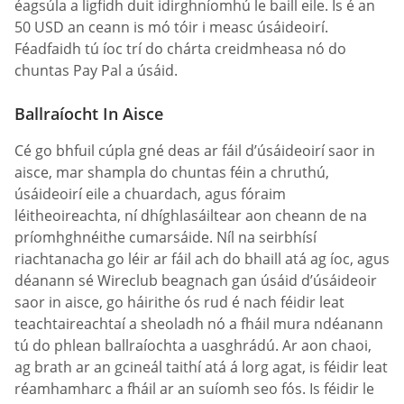
éagsúla a ligfidh duit idirghníomhú le baill eile. Is é an
50 USD an ceann is mó tóir i measc úsáideoirí.
Féadfaidh tú íoc trí do chárta creidmheasa nó do
chuntas Pay Pal a úsáid.
Ballraíocht In Aisce
Cé go bhfuil cúpla gné deas ar fáil d’úsáideoirí saor in
aisce, mar shampla do chuntas féin a chruthú,
úsáideoirí eile a chuardach, agus fóraim
léitheoireachta, ní dhíghlasáiltear aon cheann de na
príomhghnéithe cumarsáide. Níl na seirbhísí
riachtanacha go léir ar fáil ach do bhaill atá ag íoc, agus
déanann sé Wireclub beagnach gan úsáid d’úsáideoir
saor in aisce, go háirithe ós rud é nach féidir leat
teachtaireachtaí a sheoladh nó a fháil mura ndéanann
tú do phlean ballraíochta a uasghrádú. Ar aon chaoi,
ag brath ar an gcineál taithí atá á lorg agat, is féidir leat
réamhamharc a fháil ar an suíomh seo fós. Is féidir le