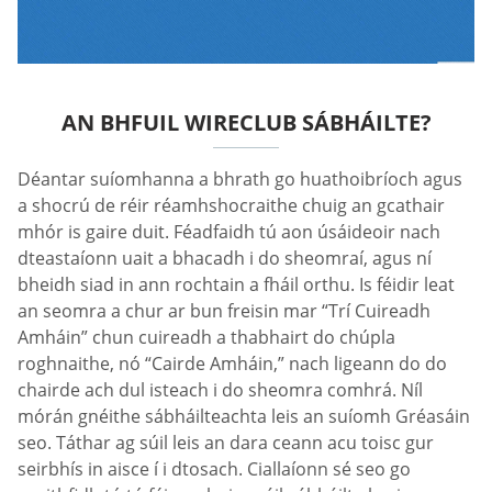
AN BHFUIL WIRECLUB SÁBHÁILTE?
Déantar suíomhanna a bhrath go huathoibríoch agus
a shocrú de réir réamhshocraithe chuig an gcathair
mhór is gaire duit. Féadfaidh tú aon úsáideoir nach
dteastaíonn uait a bhacadh i do sheomraí, agus ní
bheidh siad in ann rochtain a fháil orthu. Is féidir leat
an seomra a chur ar bun freisin mar “Trí Cuireadh
Amháin” chun cuireadh a thabhairt do chúpla
roghnaithe, nó “Cairde Amháin,” nach ligeann do do
chairde ach dul isteach i do sheomra comhrá. Níl
mórán gnéithe sábháilteachta leis an suíomh Gréasáin
seo. Táthar ag súil leis an dara ceann acu toisc gur
seirbhís in aisce í i dtosach. Ciallaíonn sé seo go