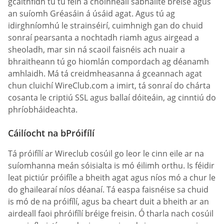
gcaithfidh tú tú féin a choinneáil sábháilte breise agus
an suíomh Gréasáin á úsáid agat. Agus tú ag
idirghníomhú le strainséirí, cuimhnigh gan do chuid
sonraí pearsanta a nochtadh riamh agus airgead a
sheoladh, mar sin ná scaoil faisnéis ach nuair a
bhraitheann tú go hiomlán compordach ag déanamh
amhlaidh. Má tá creidmheasanna á gceannach agat
chun cluichí WireClub.com a imirt, tá sonraí do chárta
cosanta le criptiú SSL agus ballaí dóiteáin, ag cinntiú do
phríobháideachta.
Cáilíocht na bPróifílí
Tá próifílí ar Wireclub cosúil go leor le cinn eile ar na
suíomhanna meán sóisialta is mó éilimh orthu. Is féidir
leat pictiúr próifíle a bheith agat agus níos mó a chur le
do ghailearaí níos déanaí. Tá easpa faisnéise sa chuid
is mó de na próifílí, agus ba cheart duit a bheith ar an
airdeall faoi phróifílí bréige freisin. Ó tharla nach cosúil