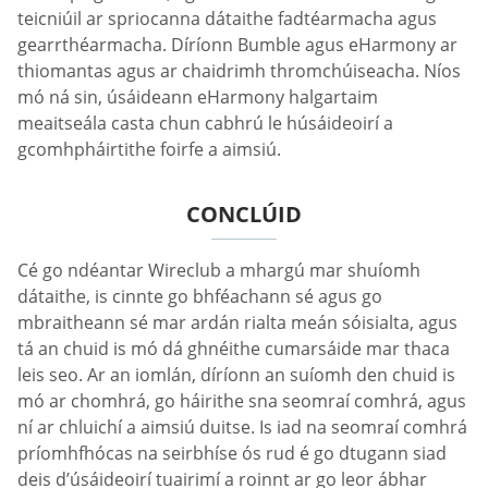
teicniúil ar spriocanna dátaithe fadtéarmacha agus
gearrthéarmacha. Díríonn Bumble agus eHarmony ar
thiomantas agus ar chaidrimh thromchúiseacha. Níos
mó ná sin, úsáideann eHarmony halgartaim
meaitseála casta chun cabhrú le húsáideoirí a
gcomhpháirtithe foirfe a aimsiú.
CONCLÚID
Cé go ndéantar Wireclub a mhargú mar shuíomh
dátaithe, is cinnte go bhféachann sé agus go
mbraitheann sé mar ardán rialta meán sóisialta, agus
tá an chuid is mó dá ghnéithe cumarsáide mar thaca
leis seo. Ar an iomlán, díríonn an suíomh den chuid is
mó ar chomhrá, go háirithe sna seomraí comhrá, agus
ní ar chluichí a aimsiú duitse. Is iad na seomraí comhrá
príomhfhócas na seirbhíse ós rud é go dtugann siad
deis d’úsáideoirí tuairimí a roinnt ar go leor ábhar