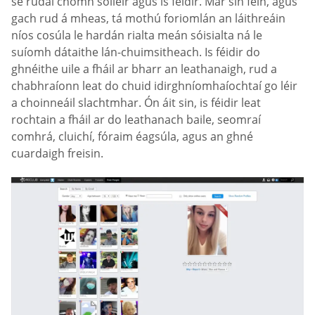
sé rudaí chomh soiléir agus is féidir. Mar sin féin, agus
gach rud á mheas, tá mothú foriomlán an láithreáin
níos cosúla le hardán rialta meán sóisialta ná le
suíomh dátaithe lán-chuimsitheach. Is féidir do
ghnéithe uile a fháil ar bharr an leathanaigh, rud a
chabhraíonn leat do chuid idirghníomhaíochtaí go léir
a choinneáil slachtmhar. Ón áit sin, is féidir leat
rochtain a fháil ar do leathanach baile, seomraí
comhrá, cluichí, fóraim éagsúla, agus an ghné
cuardaigh freisin.