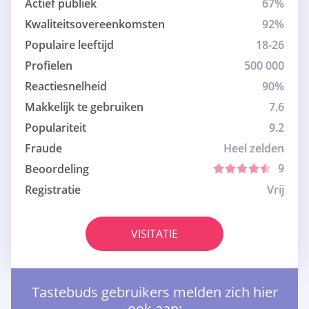
Actief publiek
67%
Kwaliteitsovereenkomsten
92%
Populaire leeftijd
18-26
Profielen
500 000
Reactiesnelheid
90%
Makkelijk te gebruiken
7.6
Populariteit
9.2
Fraude
Heel zelden
9
Beoordeling
Registratie
Vrij
VISITATIE
Tastebuds gebruikers melden zich hier
ook aan: