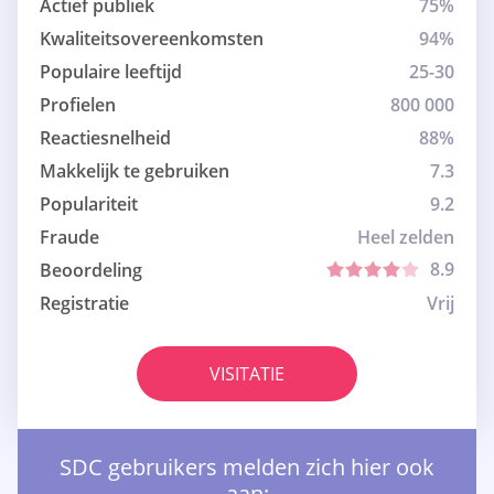
Actief publiek
75%
Kwaliteitsovereenkomsten
94%
Populaire leeftijd
25-30
Profielen
800 000
Reactiesnelheid
88%
Makkelijk te gebruiken
7.3
Populariteit
9.2
Fraude
Heel zelden
8.9
Beoordeling
Registratie
Vrij
VISITATIE
SDC gebruikers melden zich hier ook
aan: