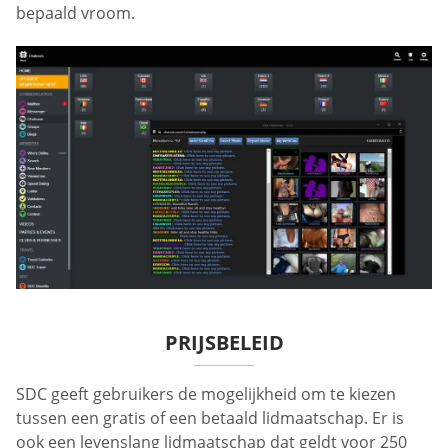
bepaald vroom.
PRIJSBELEID
SDC geeft gebruikers de mogelijkheid om te kiezen
tussen een gratis of een betaald lidmaatschap. Er is
ook een levenslang lidmaatschap dat geldt voor 250