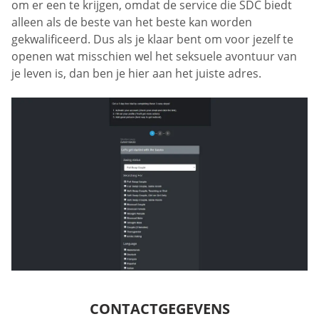
om er een te krijgen, omdat de service die SDC biedt
alleen als de beste van het beste kan worden
gekwalificeerd. Dus als je klaar bent om voor jezelf te
openen wat misschien wel het seksuele avontuur van
je leven is, dan ben je hier aan het juiste adres.
CONTACTGEGEVENS