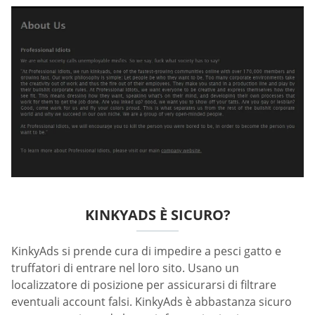
KINKYADS È SICURO?
KinkyAds si prende cura di impedire a pesci gatto e
truffatori di entrare nel loro sito. Usano un
localizzatore di posizione per assicurarsi di filtrare
eventuali account falsi. KinkyAds è abbastanza sicuro