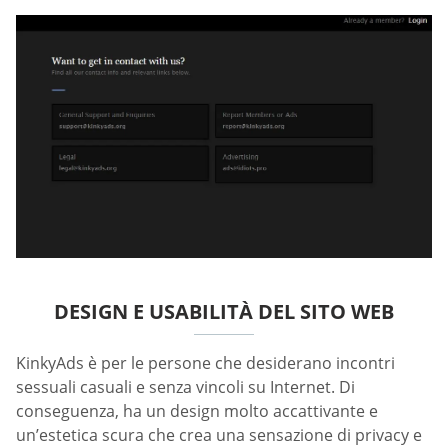
DESIGN E USABILITÀ DEL SITO WEB
KinkyAds è per le persone che desiderano incontri
sessuali casuali e senza vincoli su Internet. Di
conseguenza, ha un design molto accattivante e
un’estetica scura che crea una sensazione di privacy e