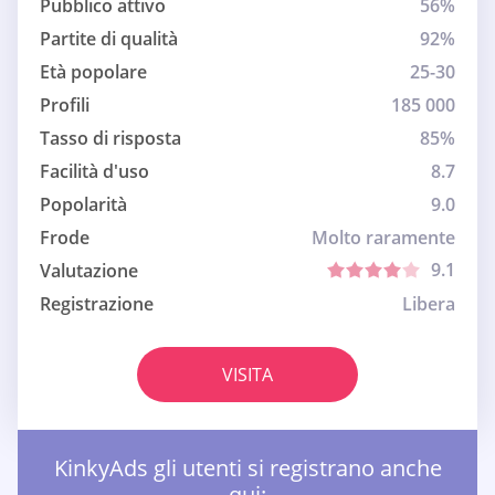
Pubblico attivo
56%
Partite di qualità
92%
Età popolare
25-30
Profili
185 000
Tasso di risposta
85%
Facilità d'uso
8.7
Popolarità
9.0
Frode
Molto raramente
9.1
Valutazione
Registrazione
Libera
VISITA
KinkyAds gli utenti si registrano anche
qui: