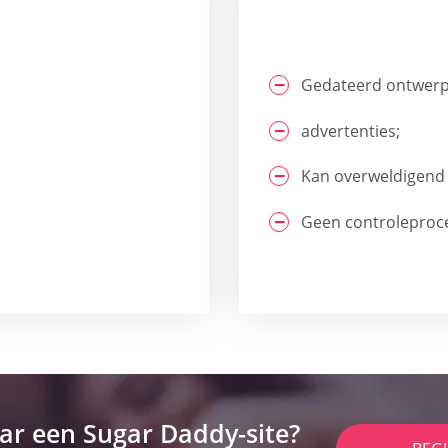
Gedateerd ontwerp
advertenties;
Kan overweldigend 
Geen controleproces
ar een Sugar Daddy-site?