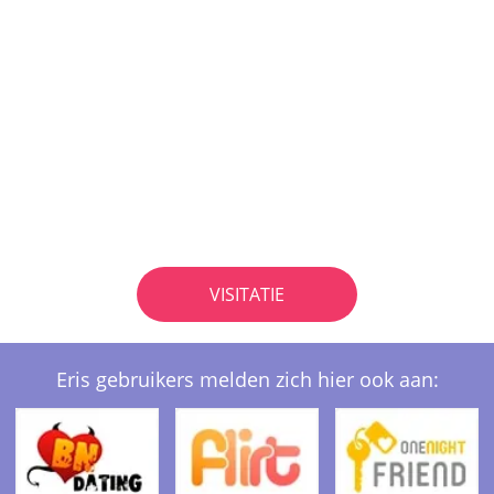
VISITATIE
Eris gebruikers melden zich hier ook aan: