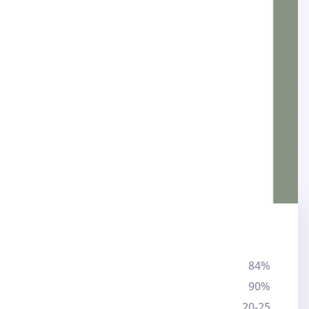
84%
90%
20-25