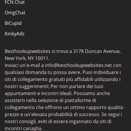
FCN Chat
OmgChat
BiCupid
KinkyAds
SwapFinder
Besthookupwebsites si trova a 3178 Duncan Avenue,
Together2Night
New York, NY 10011.
MyLOL
Inviaci un'e-mail a
info@besthookupwebsites.net
con
qualsiasi domanda tu possa avere. Puoi individuare i
Swingtowns
siti di collegamento gratuiti più affidabili utilizzando i
Instabang
nostri suggerimenti; Per non parlare dei tuoi
appuntamenti e incontri ideali. Possiamo anche
assisterti nella selezione di piattaforme di
collegamento che offrono un ottimo rapporto qualità-
prezzo e un'elevata probabilità di successo. Se segui i
nostri consigli, eviti di essere ingannato da siti di
incontri canaglia.