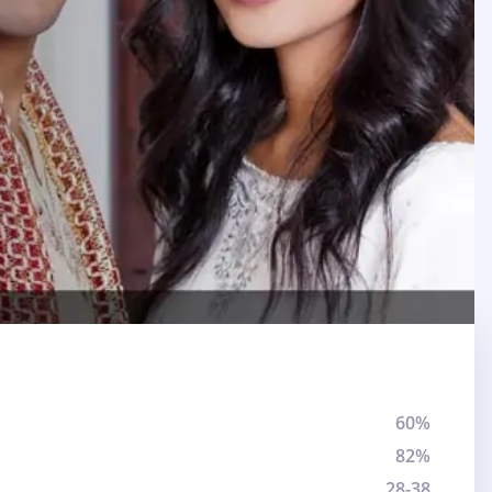
60%
82%
28-38