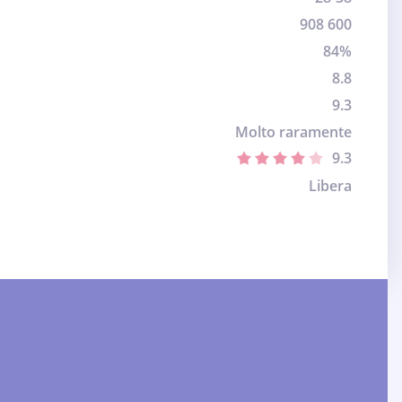
908 600
84%
8.8
9.3
Molto raramente
9.3
Libera