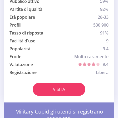
Pubblico attivo
59%
Partite di qualità
92%
Età popolare
28-33
Profili
530 900
Tasso di risposta
91%
Facilità d'uso
9
Popolarità
9.4
Frode
Molto raramente
9.4
Valutazione
Registrazione
Libera
VISITA
Military Cupid gli utenti si registrano
anche qui: