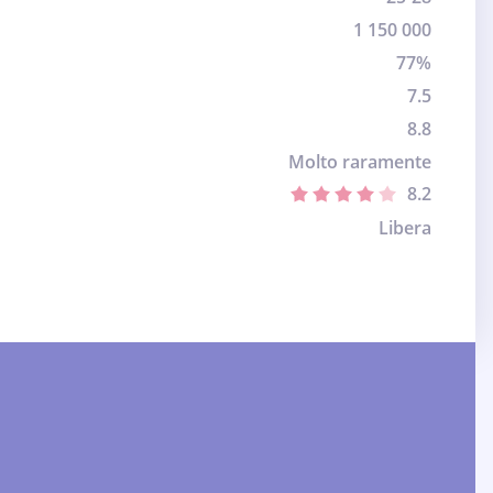
1 150 000
77%
7.5
8.8
Molto raramente
8.2
Libera