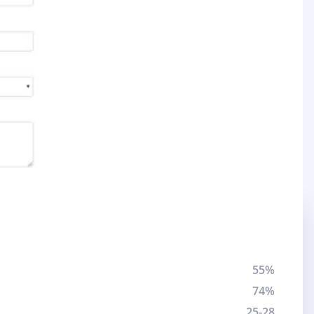
55%
74%
25-28