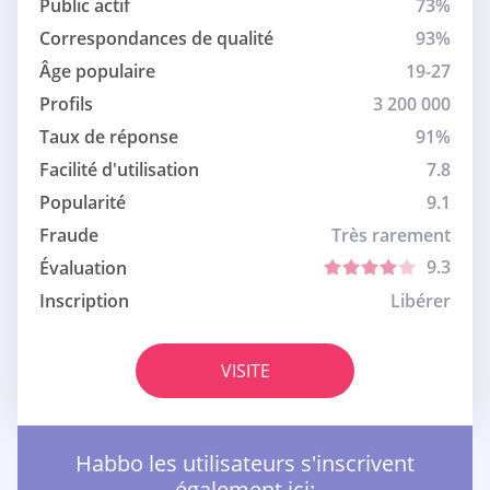
Public actif
73%
Correspondances de qualité
93%
Âge populaire
19-27
Profils
3 200 000
Taux de réponse
91%
Facilité d'utilisation
7.8
Popularité
9.1
Fraude
Très rarement
9.3
Évaluation
Inscription
Libérer
VISITE
Habbo les utilisateurs s'inscrivent
également ici: