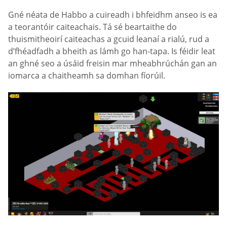
Gné néata de Habbo a cuireadh i bhfeidhm anseo is ea
a teorantóir caiteachais. Tá sé beartaithe do
thuismitheoirí caiteachas a gcuid leanaí a rialú, rud a
d’fhéadfadh a bheith as lámh go han-tapa. Is féidir leat
an ghné seo a úsáid freisin mar mheabhrúchán gan an
iomarca a chaitheamh sa domhan fíorúil.