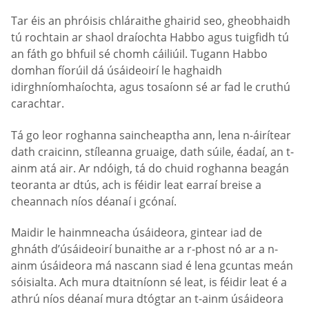
Tar éis an phróisis chláraithe ghairid seo, gheobhaidh
tú rochtain ar shaol draíochta Habbo agus tuigfidh tú
an fáth go bhfuil sé chomh cáiliúil. Tugann Habbo
domhan fíorúil dá úsáideoirí le haghaidh
idirghníomhaíochta, agus tosaíonn sé ar fad le cruthú
carachtar.
Tá go leor roghanna saincheaptha ann, lena n-áirítear
dath craicinn, stíleanna gruaige, dath súile, éadaí, an t-
ainm atá air. Ar ndóigh, tá do chuid roghanna beagán
teoranta ar dtús, ach is féidir leat earraí breise a
cheannach níos déanaí i gcónaí.
Maidir le hainmneacha úsáideora, gintear iad de
ghnáth d’úsáideoirí bunaithe ar a r-phost nó ar a n-
ainm úsáideora má nascann siad é lena gcuntas meán
sóisialta. Ach mura dtaitníonn sé leat, is féidir leat é a
athrú níos déanaí mura dtógtar an t-ainm úsáideora