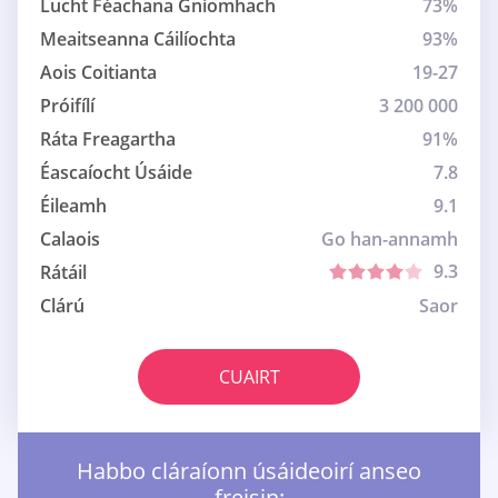
Lucht Féachana Gníomhach
73%
Meaitseanna Cáilíochta
93%
Aois Coitianta
19-27
Próifílí
3 200 000
Ráta Freagartha
91%
Éascaíocht Úsáide
7.8
Éileamh
9.1
Calaois
Go han-annamh
9.3
Rátáil
Clárú
Saor
CUAIRT
Habbo cláraíonn úsáideoirí anseo
freisin: