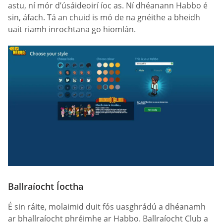
astu, ní mór d’úsáideoirí íoc as. Ní dhéanann Habbo é
sin, áfach. Tá an chuid is mó de na gnéithe a bheidh
uait riamh inrochtana go hiomlán.
Ballraíocht Íoctha
É sin ráite, molaimid duit fós uasghrádú a dhéanamh
ar bhallraíocht phréimhe ar Habbo. Ballraíocht Club a