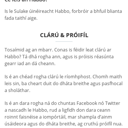
Is le Sulake úinéireacht Habbo, forbróir a bhfuil blianta
fada taithí aige.
CLÁRÚ & PRÓIFÍL
Tosaímid ag an mbarr. Conas is féidir leat clárú ar
Habbo? Tá dhá rogha ann, agus is próisis réasúnta
gearr iad an dá cheann.
Is é an chéad rogha clárú le ríomhphost. Chomh maith
leis sin, ba cheart duit do dháta breithe agus pasfhocal
a sholáthar.
Is é an dara rogha ná do chuntas Facebook nó Twitter
a nascadh le Habbo, rud a ligfidh don dara ceann
roinnt faisnéise a iompórtáil, mar shampla d’ainm
úsáideora agus do dháta breithe, ag cruthú próifíl nua.