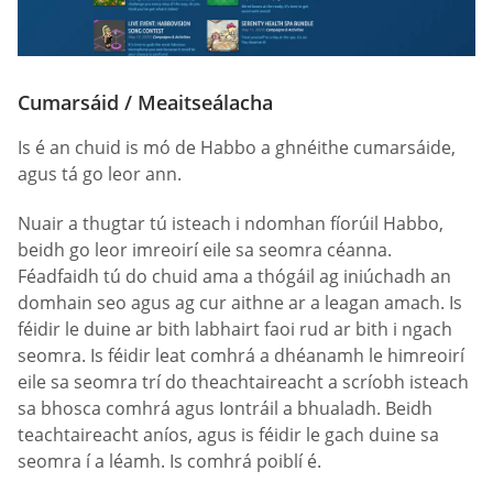
Cumarsáid / Meaitseálacha
Is é an chuid is mó de Habbo a ghnéithe cumarsáide,
agus tá go leor ann.
Nuair a thugtar tú isteach i ndomhan fíorúil Habbo,
beidh go leor imreoirí eile sa seomra céanna.
Féadfaidh tú do chuid ama a thógáil ag iniúchadh an
domhain seo agus ag cur aithne ar a leagan amach. Is
féidir le duine ar bith labhairt faoi rud ar bith i ngach
seomra. Is féidir leat comhrá a dhéanamh le himreoirí
eile sa seomra trí do theachtaireacht a scríobh isteach
sa bhosca comhrá agus Iontráil a bhualadh. Beidh
teachtaireacht aníos, agus is féidir le gach duine sa
seomra í a léamh. Is comhrá poiblí é.