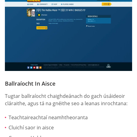
Ballraíocht In Aisce
Tugtar ballraíocht chaighdeánach do gach úsáideoir
cláraithe, agus tá na gnéithe seo a leanas inrochtana:
Teachtaireachtaí neamhtheoranta
Cluichí saor in aisce