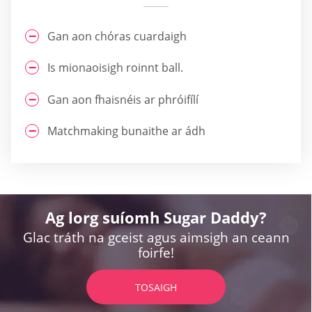
Gan aon chóras cuardaigh
Is mionaoisigh roinnt ball.
Gan aon fhaisnéis ar phróifílí
Matchmaking bunaithe ar ádh
Ag lorg suíomh Sugar Daddy?
Glac tráth na gceist agus aimsigh an ceann
foirfe!
TOSAIGH