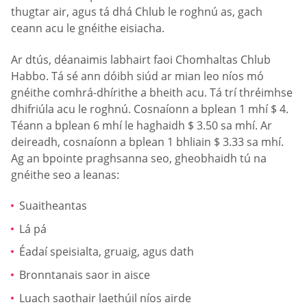
thugtar air, agus tá dhá Chlub le roghnú as, gach
ceann acu le gnéithe eisiacha.
Ar dtús, déanaimis labhairt faoi Chomhaltas Chlub
Habbo. Tá sé ann dóibh siúd ar mian leo níos mó
gnéithe comhrá-dhírithe a bheith acu. Tá trí thréimhse
dhifriúla acu le roghnú. Cosnaíonn a bplean 1 mhí $ 4.
Téann a bplean 6 mhí le haghaidh $ 3.50 sa mhí. Ar
deireadh, cosnaíonn a bplean 1 bhliain $ 3.33 sa mhí.
Ag an bpointe praghsanna seo, gheobhaidh tú na
gnéithe seo a leanas:
Suaitheantas
Lá pá
Éadaí speisialta, gruaig, agus dath
Bronntanais saor in aisce
Luach saothair laethúil níos airde