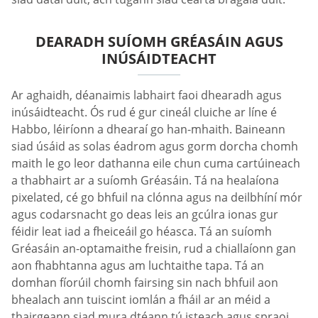
DEARADH SUÍOMH GRÉASÁIN AGUS
INÚSÁIDTEACHT
Ar aghaidh, déanaimis labhairt faoi dhearadh agus
inúsáidteacht. Ós rud é gur cineál cluiche ar líne é
Habbo, léiríonn a dhearaí go han-mhaith. Baineann
siad úsáid as solas éadrom agus gorm dorcha chomh
maith le go leor dathanna eile chun cuma cartúineach
a thabhairt ar a suíomh Gréasáin. Tá na healaíona
pixelated, cé go bhfuil na clónna agus na deilbhíní mór
agus codarsnacht go deas leis an gcúlra ionas gur
féidir leat iad a fheiceáil go héasca. Tá an suíomh
Gréasáin an-optamaithe freisin, rud a chiallaíonn gan
aon fhabhtanna agus am luchtaithe tapa. Tá an
domhan fíorúil chomh fairsing sin nach bhfuil aon
bhealach ann tuiscint iomlán a fháil ar an méid a
thairgeann siad mura dtéann tú isteach agus spraoi