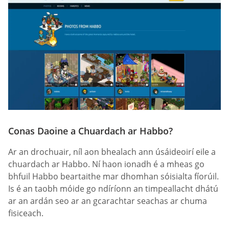
Conas Daoine a Chuardach ar Habbo?
Ar an drochuair, níl aon bhealach ann úsáideoirí eile a
chuardach ar Habbo. Ní haon ionadh é a mheas go
bhfuil Habbo beartaithe mar dhomhan sóisialta fíorúil.
Is é an taobh móide go ndíríonn an timpeallacht dhátú
ar an ardán seo ar an gcarachtar seachas ar chuma
fisiceach.