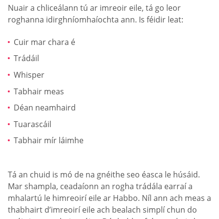
Nuair a chliceálann tú ar imreoir eile, tá go leor
roghanna idirghníomhaíochta ann. Is féidir leat:
Cuir mar chara é
Trádáil
Whisper
Tabhair meas
Déan neamhaird
Tuarascáil
Tabhair mír láimhe
Tá an chuid is mó de na gnéithe seo éasca le húsáid.
Mar shampla, ceadaíonn an rogha trádála earraí a
mhalartú le himreoirí eile ar Habbo. Níl ann ach meas a
thabhairt d’imreoirí eile ach bealach simplí chun do