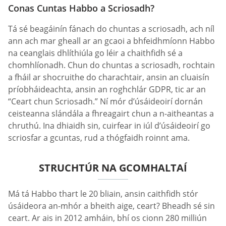
Conas Cuntas Habbo a Scriosadh?
Tá sé beagáinín fánach do chuntas a scriosadh, ach níl
ann ach mar gheall ar an gcaoi a bhfeidhmíonn Habbo
na ceanglais dhlíthiúla go léir a chaithfidh sé a
chomhlíonadh. Chun do chuntas a scriosadh, rochtain
a fháil ar shocruithe do charachtair, ansin an cluaisín
príobháideachta, ansin an roghchlár GDPR, tic ar an
“Ceart chun Scriosadh.” Ní mór d’úsáideoirí dornán
ceisteanna slándála a fhreagairt chun a n-aitheantas a
chruthú. Ina dhiaidh sin, cuirfear in iúl d’úsáideoirí go
scriosfar a gcuntas, rud a thógfaidh roinnt ama.
STRUCHTÚR NA GCOMHALTAÍ
Má tá Habbo thart le 20 bliain, ansin caithfidh stór
úsáideora an-mhór a bheith aige, ceart? Bheadh sé sin
ceart. Ar ais in 2012 amháin, bhí os cionn 280 milliún