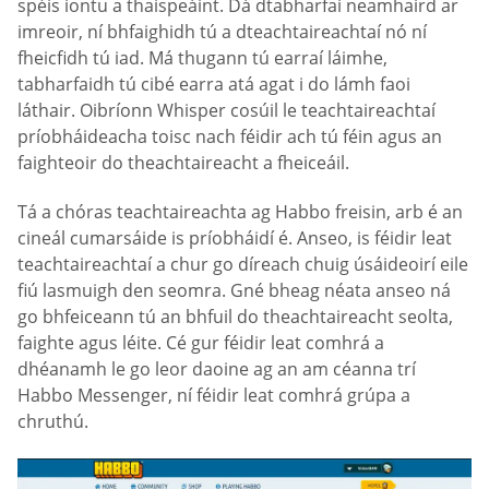
spéis iontu a thaispeáint. Dá dtabharfaí neamhaird ar
imreoir, ní bhfaighidh tú a dteachtaireachtaí nó ní
fheicfidh tú iad. Má thugann tú earraí láimhe,
tabharfaidh tú cibé earra atá agat i do lámh faoi
láthair. Oibríonn Whisper cosúil le teachtaireachtaí
príobháideacha toisc nach féidir ach tú féin agus an
faighteoir do theachtaireacht a fheiceáil.
Tá a chóras teachtaireachta ag Habbo freisin, arb é an
cineál cumarsáide is príobháidí é. Anseo, is féidir leat
teachtaireachtaí a chur go díreach chuig úsáideoirí eile
fiú lasmuigh den seomra. Gné bheag néata anseo ná
go bhfeiceann tú an bhfuil do theachtaireacht seolta,
faighte agus léite. Cé gur féidir leat comhrá a
dhéanamh le go leor daoine ag an am céanna trí
Habbo Messenger, ní féidir leat comhrá grúpa a
chruthú.