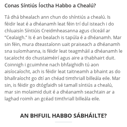
Conas Síntiús Íoctha Habbo a Chealú?
Tá dhá bhealach ann chun do shíntiús a chealú. Is
féidir leat é a dhéanamh leat féin trí dul isteach i do
chluaisín Síntiúis Creidmheasanna agus cliceáil ar
“Cealaigh.” Is é an bealach is tapúla é a dhéanamh. Mar
sin féin, mura dteastaíonn uait praiseach a dhéanamh
sna suíomhanna, is féidir leat teagmháil a dhéanamh le
tacaíocht do chustaiméirí agus aire a thabhairt duit.
Coinnigh i gcuimhne nach bhfaighidh tú aon
aisíocaíocht, ach is féidir leat taitneamh a bhaint as do
bhallraíocht go dtí an chéad timthriall billeála eile. Mar
sin, is féidir go dtógfaidh sé tamall síntiús a chealú,
mar sin molaimid duit é a dhéanamh seachtain ar a
laghad roimh an gcéad timthriall billeála eile.
AN BHFUIL HABBO SÁBHÁILTE?