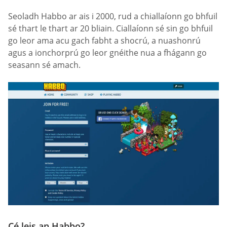
Seoladh Habbo ar ais i 2000, rud a chiallaíonn go bhfuil
sé thart le thart ar 20 bliain. Ciallaíonn sé sin go bhfuil
go leor ama acu gach fabht a shocrú, a nuashonrú
agus a ionchorprú go leor gnéithe nua a fhágann go
seasann sé amach.
Cé leis an Habbo?