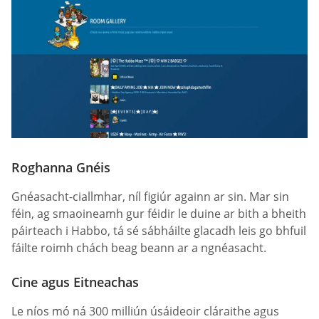
Roghanna Gnéis
Gnéasacht-ciallmhar, níl figiúr againn ar sin. Mar sin
féin, ag smaoineamh gur féidir le duine ar bith a bheith
páirteach i Habbo, tá sé sábháilte glacadh leis go bhfuil
fáilte roimh chách beag beann ar a ngnéasacht.
Cine agus Eitneachas
Le níos mó ná 300 milliún úsáideoir cláraithe agus