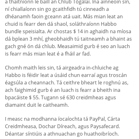
a thaitníonn le baill an Chlub Tógálaí. Ina ainneoin sin,
ní chiallaíonn sin go gcaithfidh tú cinneadh a
dhéanamh faoin gceann atá uait. Más mian leat an
chuid is fearr den dá shaol, soláthraíonn Habbo
bundle speisialta. Ar chostas $ 14 in aghaidh na míosa
dá bplean 3 mhí, gheobhaidh tú taitneamh a bhaint as
gach gné ón dá chlub. Measaimid gurb é seo an luach
is fearr más mian leat é a fháil ar fad.
Chomh maith leis sin, tá airgeadra in-chluiche ag
Habbo is féidir leat a úsáid chun earraí agus troscán
éagsúla a cheannach. Tá ceithre bheart le roghnú as,
ach faighimid gurb é an luach is fearr a bheith ina
bpacáiste $ 55. Tugann sé 630 creidmheas agus
diamaint duit le caitheamh.
I measc na modhanna íocaíochta tá PayPal, Cárta
Creidmheasa, Dochar Díreach, agus Paysafecard.
Déantar síntiúis a athnuachan go huathoibríoch.