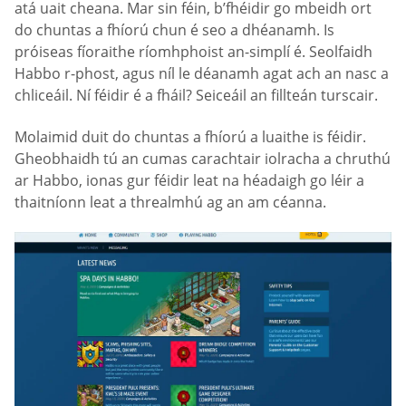
atá uait cheana. Mar sin féin, b’fhéidir go mbeidh ort
do chuntas a fhíorú chun é seo a dhéanamh. Is
próiseas fíoraithe ríomhphoist an-simplí é. Seolfaidh
Habbo r-phost, agus níl le déanamh agat ach an nasc a
chliceáil. Ní féidir é a fháil? Seiceáil an fillteán turscair.
Molaimid duit do chuntas a fhíorú a luaithe is féidir.
Gheobhaidh tú an cumas carachtair iolracha a chruthú
ar Habbo, ionas gur féidir leat na héadaigh go léir a
thaitníonn leat a threalmhú ag an am céanna.