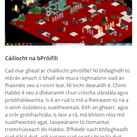
Cáilíocht na bPróifílí
Cad mar gheall ar cháilíocht phróifíle? Ní bhfaighidh tú
mórán amach ó bhaill eile mura roghnaíonn siad an
fhaisnéis seo a roinnt leat. Ní locht dearaidh é. Chinn
Habbo é seo a dhéanamh chun críocha slándála agus
príobháideachta. Is é an rud is mó a fheiceann tú ná a
n-ainm úsáideora, suaitheantais, bith an-ghearr, agus
a scór gnóthachtála. Is leor a rá, má bhíonn níos mó
suaitheantais agat, taispeánann tú tiomantas
tromchúiseach do Habbo. B’fhéidir nach bhfaigheadh
siad dátaí duit, ach tugann siad cearta bragála duit.