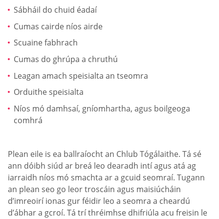
Sábháil do chuid éadaí
Cumas cairde níos airde
Scuaine fabhrach
Cumas do ghrúpa a chruthú
Leagan amach speisialta an tseomra
Orduithe speisialta
Níos mó damhsaí, gníomhartha, agus boilgeoga
comhrá
Plean eile is ea ballraíocht an Chlub Tógálaithe. Tá sé
ann dóibh siúd ar breá leo dearadh intí agus atá ag
iarraidh níos mó smachta ar a gcuid seomraí. Tugann
an plean seo go leor troscáin agus maisiúcháin
d’imreoirí ionas gur féidir leo a seomra a cheardú
d’ábhar a gcroí. Tá trí thréimhse dhifriúla acu freisin le