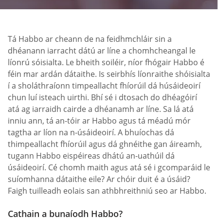
Tá Habbo ar cheann de na feidhmchláir sin a
dhéanann iarracht dátú ar líne a chomhcheangal le
líonrú sóisialta. Le bheith soiléir, níor fhógair Habbo é
féin mar ardán dátaithe. Is seirbhís líonraithe shóisialta
í a sholáthraíonn timpeallacht fhíorúil dá húsáideoirí
chun luí isteach uirthi. Bhí sé i dtosach do dhéagóirí
atá ag iarraidh cairde a dhéanamh ar líne. Sa lá atá
inniu ann, tá an-tóir ar Habbo agus tá méadú mór
tagtha ar líon na n-úsáideoirí. A bhuíochas dá
thimpeallacht fhíorúil agus dá ghnéithe gan áireamh,
tugann Habbo eispéireas dhátú an-uathúil dá
úsáideoirí. Cé chomh maith agus atá sé i gcomparáid le
suíomhanna dátaithe eile? Ar chóir duit é a úsáid?
Faigh tuilleadh eolais san athbhreithniú seo ar Habbo.
Cathain a bunaíodh Habbo?