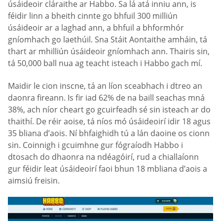
úsáideoir cláraithe ar Habbo. Sa lá atá inniu ann, is
féidir linn a bheith cinnte go bhfuil 300 milliún
úsáideoir ar a laghad ann, a bhfuil a bhformhór
gníomhach go laethúil. Sna Stáit Aontaithe amháin, tá
thart ar mhilliún úsáideoir gníomhach ann. Thairis sin,
tá 50,000 ball nua ag teacht isteach i Habbo gach mí.
Maidir le cion inscne, tá an líon sceabhach i dtreo an
daonra fireann. Is fir iad 62% de na baill seachas mná
38%, ach níor cheart go gcuirfeadh sé sin isteach ar do
thaithí. De réir aoise, tá níos mó úsáideoirí idir 18 agus
35 bliana d’aois. Ní bhfaighidh tú a lán daoine os cionn
sin. Coinnigh i gcuimhne gur fógraíodh Habbo i
dtosach do dhaonra na ndéagóirí, rud a chiallaíonn
gur féidir leat úsáideoirí faoi bhun 18 mbliana d’aois a
aimsiú freisin.