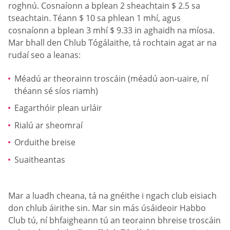
roghnú. Cosnaíonn a bplean 2 sheachtain $ 2.5 sa
tseachtain. Téann $ 10 sa phlean 1 mhí, agus
cosnaíonn a bplean 3 mhí $ 9.33 in aghaidh na míosa.
Mar bhall den Chlub Tógálaithe, tá rochtain agat ar na
rudaí seo a leanas:
Méadú ar theorainn troscáin (méadú aon-uaire, ní
théann sé síos riamh)
Eagarthóir plean urláir
Rialú ar sheomraí
Orduithe breise
Suaitheantas
Mar a luadh cheana, tá na gnéithe i ngach club eisiach
don chlub áirithe sin. Mar sin más úsáideoir Habbo
Club tú, ní bhfaigheann tú an teorainn bhreise troscáin