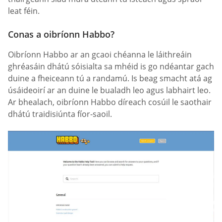
leat féin.
Conas a oibríonn Habbo?
Oibríonn Habbo ar an gcaoi chéanna le láithreáin
ghréasáin dhátú sóisialta sa mhéid is go ndéantar gach
duine a fheiceann tú a randamú. Is beag smacht atá ag
úsáideoirí ar an duine le bualadh leo agus labhairt leo.
Ar bhealach, oibríonn Habbo díreach cosúil le saothair
dhátú traidisiúnta fíor-saoil.