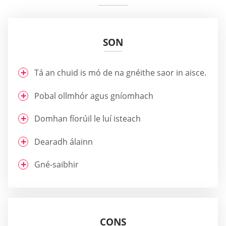
SON
Tá an chuid is mó de na gnéithe saor in aisce.
Pobal ollmhór agus gníomhach
Domhan fíorúil le luí isteach
Dearadh álainn
Gné-saibhir
CONS