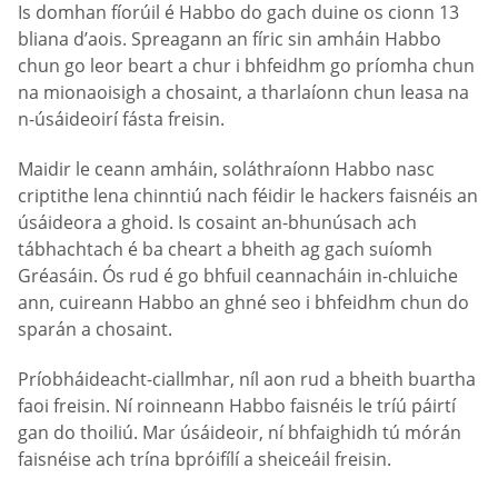
Is domhan fíorúil é Habbo do gach duine os cionn 13
bliana d’aois. Spreagann an fíric sin amháin Habbo
chun go leor beart a chur i bhfeidhm go príomha chun
na mionaoisigh a chosaint, a tharlaíonn chun leasa na
n-úsáideoirí fásta freisin.
Maidir le ceann amháin, soláthraíonn Habbo nasc
criptithe lena chinntiú nach féidir le hackers faisnéis an
úsáideora a ghoid. Is cosaint an-bhunúsach ach
tábhachtach é ba cheart a bheith ag gach suíomh
Gréasáin. Ós rud é go bhfuil ceannacháin in-chluiche
ann, cuireann Habbo an ghné seo i bhfeidhm chun do
sparán a chosaint.
Príobháideacht-ciallmhar, níl aon rud a bheith buartha
faoi freisin. Ní roinneann Habbo faisnéis le tríú páirtí
gan do thoiliú. Mar úsáideoir, ní bhfaighidh tú mórán
faisnéise ach trína bpróifílí a sheiceáil freisin.