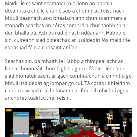
Maidir le cosaint scammer, oibríonn an pobal i
dteannta a chéile chun é seo a chomhrac toisc nach
bhfuil beagnach aon bhealach ann chun scammers a
stopadh seachas an córas comhrá a chur taobh thiar
den bhalla pá. Ach ós rud é nach ndéanann Habbo é
sin, cuireann siad oideachas ar úsáideoirí fós maidir le
conas iad féin a chosaint ar líne.
Seachas sin, ba mhaith le Habbo a thimpeallacht ar
líne a choinneáil chomh glan agus is féidir. Déanann
siad monatóireacht ar gach comhrá chun a chinntiú go
bhfuil úsáideoirí ag iompar go cuí. Tá córas i bhfeidhm
chun cinsireacht a dhéanamh ar fhocail mhíchuí agus
ar chóras tuairiscithe freisin.