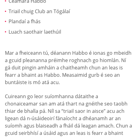
Ceamara Habbo
Triail chuig Club an Tógálaí
Plandaí a fhás
Luach saothair laethúil
Mar a fheiceann tú, déanann Habbo é ionas go mbeidh
a gcuid pleananna préimhe roghnach go hiomlán. Ní
gá duit pingin amháin a chaitheamh chun an leas is
fearr a bhaint as Habbo. Measaimid gurb é seo an
buntáiste is mó atá acu.
Cuireann go leor suíomhanna dátaithe a
chonaiceamar san am atá thart na gnéithe seo taobh
thiar de bhalla pá. Níl sa “triail saor in aisce” acu ach
ligean dá n-úsáideoirí fánaíocht a dhéanamh ar an
suíomh agus blaiseadh a fháil dá leagan amach. Chun a
gcuid seirbhísí a úsáid agus an leas is fearr a bhaint