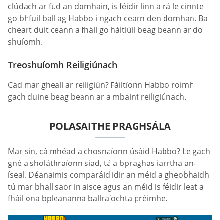
clúdach ar fud an domhain, is féidir linn a rá le cinnte
go bhfuil ball ag Habbo i ngach cearn den domhan. Ba
cheart duit ceann a fháil go háitiúil beag beann ar do
shuíomh.
Treoshuíomh Reiligiúnach
Cad mar gheall ar reiligiún? Fáiltíonn Habbo roimh
gach duine beag beann ar a mbaint reiligiúnach.
POLASAITHE PRAGHSÁLA
Mar sin, cá mhéad a chosnaíonn úsáid Habbo? Le gach
gné a sholáthraíonn siad, tá a bpraghas iarrtha an-
íseal. Déanaimis comparáid idir an méid a gheobhaidh
tú mar bhall saor in aisce agus an méid is féidir leat a
fháil óna bpleananna ballraíochta préimhe.