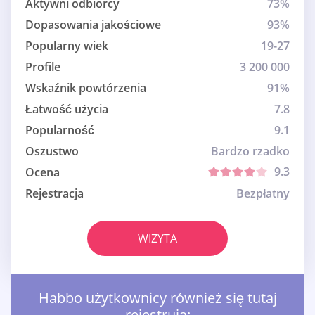
Aktywni odbiorcy
73%
Dopasowania jakościowe
93%
Popularny wiek
19-27
Profile
3 200 000
Wskaźnik powtórzenia
91%
Łatwość użycia
7.8
Popularność
9.1
Oszustwo
Bardzo rzadko
9.3
Ocena
Rejestracja
Bezpłatny
WIZYTA
Habbo użytkownicy również się tutaj
rejestrują: