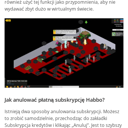
również użyć tej funkcji jako przypomnienia, aby nie
wydawać zbyt dużo w wirtualnym świecie.
Jak anulować płatną subskrypcję Habbo?
Istnieją dwa sposoby anulowania subskrypcji. Możesz
to zrobić samodzielnie, przechodząc do zakładki
Subskrypcja kredytów i klikając „Anuluj”. Jest to szybszy