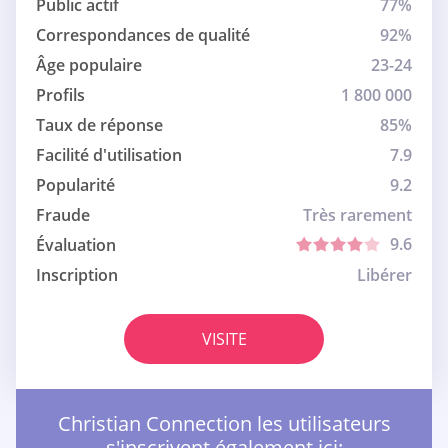
Public actif
77%
Correspondances de qualité
92%
Âge populaire
23-24
Profils
1 800 000
Taux de réponse
85%
Facilité d'utilisation
7.9
Popularité
9.2
Fraude
Très rarement
9.6
Évaluation
Inscription
Libérer
VISITE
Christian Connection les utilisateurs
s'inscrivent également ici: