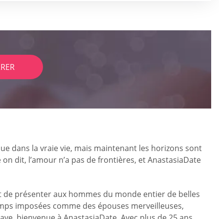
RER
e que dans la vraie vie, mais maintenant les horizons sont
on dit, l’amour n’a pas de frontières, et AnastasiaDate
 est de présenter aux hommes du monde entier de belles
ngtemps imposées comme des épouses merveilleuses,
lave, bienvenue à AnastasiaDate. Avec plus de 25 ans