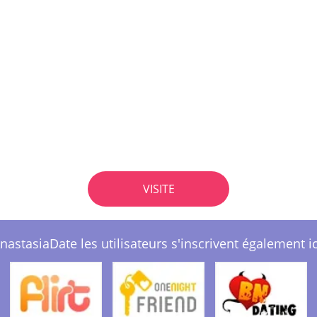
VISITE
nastasiaDate les utilisateurs s'inscrivent également ic