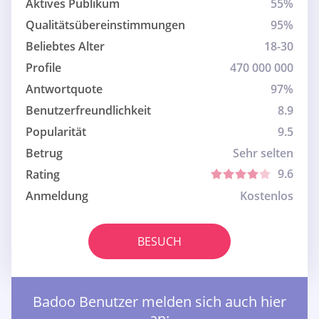
Aktives Publikum
55%
Qualitätsübereinstimmungen
95%
Beliebtes Alter
18-30
Profile
470 000 000
Antwortquote
97%
Benutzerfreundlichkeit
8.9
Popularität
9.5
Betrug
Sehr selten
9.6
Rating
Anmeldung
Kostenlos
BESUCH
Badoo Benutzer melden sich auch hier
an: