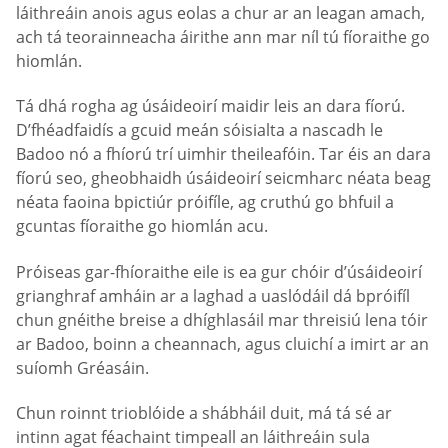
láithreáin anois agus eolas a chur ar an leagan amach,
ach tá teorainneacha áirithe ann mar níl tú fíoraithe go
hiomlán.
Tá dhá rogha ag úsáideoirí maidir leis an dara fíorú.
D’fhéadfaidís a gcuid meán sóisialta a nascadh le
Badoo nó a fhíorú trí uimhir theileafóin. Tar éis an dara
fíorú seo, gheobhaidh úsáideoirí seicmharc néata beag
néata faoina bpictiúr próifíle, ag cruthú go bhfuil a
gcuntas fíoraithe go hiomlán acu.
Próiseas gar-fhíoraithe eile is ea gur chóir d’úsáideoirí
grianghraf amháin ar a laghad a uaslódáil dá bpróifíl
chun gnéithe breise a dhíghlasáil mar threisiú lena tóir
ar Badoo, boinn a cheannach, agus cluichí a imirt ar an
suíomh Gréasáin.
Chun roinnt trioblóide a shábháil duit, má tá sé ar
intinn agat féachaint timpeall an láithreáin sula