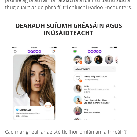
próifíle ag brath ar na rátálacha a fuair tú uathu siúd a
thug cuairt ar do phróifíl trí chluichí Badoo Encounters.
DEARADH SUÍOMH GRÉASÁIN AGUS
INÚSÁIDTEACHT
Cad mar gheall ar aeistéitic fhoriomlán an láithreáin?