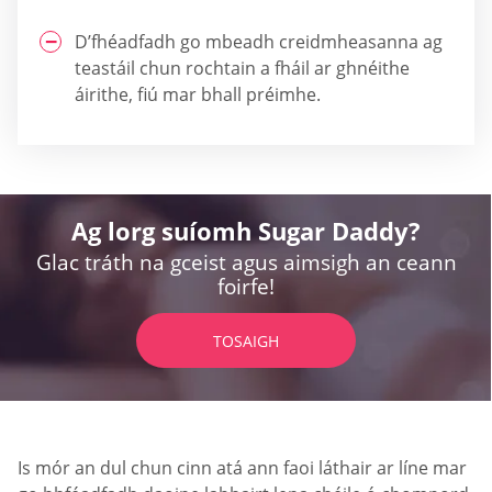
D’fhéadfadh go mbeadh creidmheasanna ag
teastáil chun rochtain a fháil ar ghnéithe
áirithe, fiú mar bhall préimhe.
Ag lorg suíomh Sugar Daddy?
Glac tráth na gceist agus aimsigh an ceann
foirfe!
TOSAIGH
Is mór an dul chun cinn atá ann faoi láthair ar líne mar