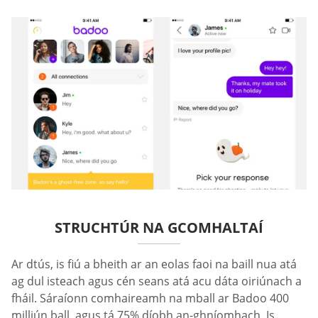
STRUCHTÚR NA GCOMHALTAÍ
Ar dtús, is fiú a bheith ar an eolas faoi na baill nua atá
ag dul isteach agus cén seans atá acu dáta oiriúnach a
fháil. Sáraíonn comhaireamh na mball ar Badoo 400
milliún ball, agus tá 75% díobh an-ghníomhach. Is