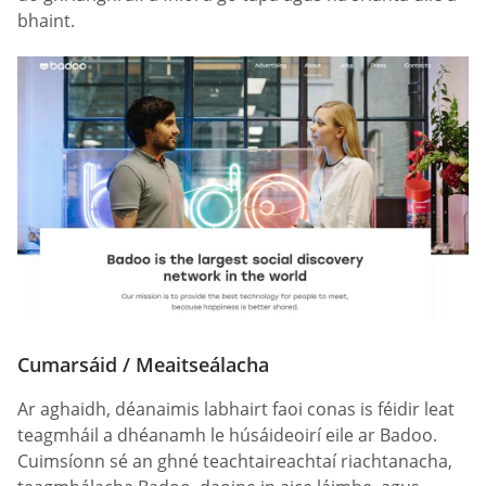
bhaint.
Cumarsáid / Meaitseálacha
Ar aghaidh, déanaimis labhairt faoi conas is féidir leat
teagmháil a dhéanamh le húsáideoirí eile ar Badoo.
Cuimsíonn sé an ghné teachtaireachtaí riachtanacha,