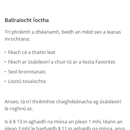
Ballraíocht Íoctha
Trí phréimh a dhéanamh, beidh an méid seo a leanas
inrochtana:
Féach cé a thaitin leat
Féach ar úsáideoirí a chuir tú ar a liosta Favorites
Seol bronntanais
Liostú tosaíochta
Anseo, tá trí thréimhse chaighdeánacha ag úsáideoirí
le roghnú as.
Is é $ 13 in aghaidh na míosa an plean 1 mhí, téann an
plean 3 mhí le haghaidh $ 11 in aghaidh na míosa, agus