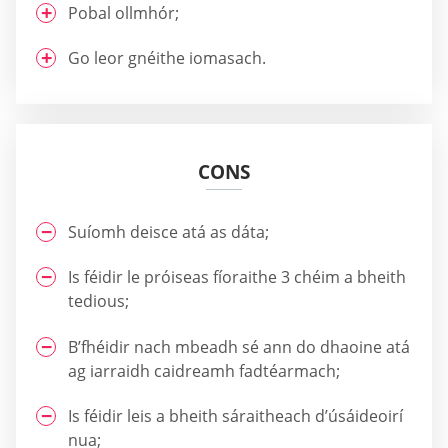
Pobal ollmhór;
Go leor gnéithe iomasach.
CONS
Suíomh deisce atá as dáta;
Is féidir le próiseas fíoraithe 3 chéim a bheith
tedious;
B’fhéidir nach mbeadh sé ann do dhaoine atá
ag iarraidh caidreamh fadtéarmach;
Is féidir leis a bheith sáraitheach d’úsáideoirí
nua;