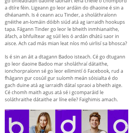
go bhféadfadh daoine labhairt lena chéile ó chompord
a dtíre féin. Ligeann go leor ardáin do dhaoine é sin a
dhéanamh. Is é ceann acu Tinder, a sholáthraíonn
gnéithe an-lomáin dóibh siúd atá ag iarraidh hookups
tapa. Fágann Tinder go leor le bheith inmhianaithe,
áfach, a bhfuiltear ag súil leis ó ardán dhátú saor in
aisce. Ach cad más mian leat níos mó uirlisí sa bhosca?
Is é sin an áit a dtagann Badoo isteach. Cé go dtugann
go leor daoine Badoo mar sholáthraí dátaithe,
ionchorpraíonn sé go leor eilimintí ó Facebook, rud a
fhágann gur cosúil gur suíomh meán sóisialta é do
gach duine atá ag iarraidh dátaí spraoi a bheith aige.
Cé chomh maith agus atá sé i gcomparáid le
soláthraithe dátaithe ar líne eile? Faighimis amach.