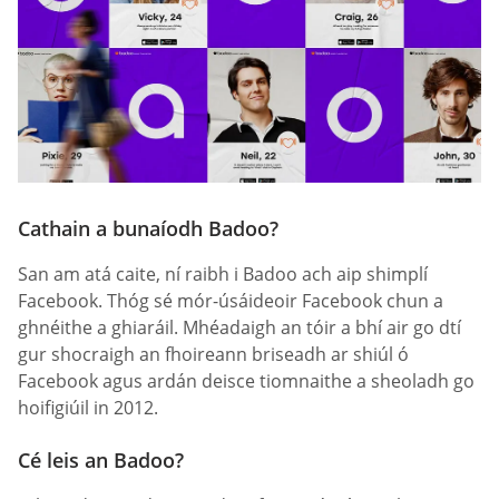
Cathain a bunaíodh Badoo?
San am atá caite, ní raibh i Badoo ach aip shimplí
Facebook. Thóg sé mór-úsáideoir Facebook chun a
ghnéithe a ghiaráil. Mhéadaigh an tóir a bhí air go dtí
gur shocraigh an fhoireann briseadh ar shiúl ó
Facebook agus ardán deisce tiomnaithe a sheoladh go
hoifigiúil in 2012.
Cé leis an Badoo?