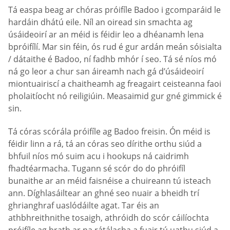
Tá easpa beag ar chóras próifíle Badoo i gcomparáid le
hardáin dhátú eile. Níl an oiread sin smachta ag
úsáideoirí ar an méid is féidir leo a dhéanamh lena
bpróifílí. Mar sin féin, ós rud é gur ardán meán sóisialta
/ dátaithe é Badoo, ní fadhb mhór í seo. Tá sé níos mó
ná go leor a chur san áireamh nach gá d’úsáideoirí
miontuairiscí a chaitheamh ag freagairt ceisteanna faoi
pholaitíocht nó reiligiúin. Measaimid gur gné gimmick é
sin.
Tá córas scórála próifíle ag Badoo freisin. Ón méid is
féidir linn a rá, tá an córas seo dírithe orthu siúd a
bhfuil níos mó suim acu i hookups ná caidrimh
fhadtéarmacha. Tugann sé scór do do phróifíl
bunaithe ar an méid faisnéise a chuireann tú isteach
ann. Díghlasáiltear an ghné seo nuair a bheidh trí
ghrianghraf uaslódáilte agat. Tar éis an
athbhreithnithe tosaigh, athróidh do scór cáilíochta