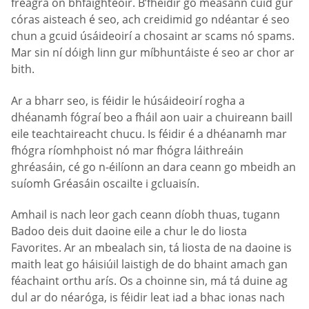
freagra ón bhfaighteoir. B’fhéidir go measann cuid gur
córas aisteach é seo, ach creidimid go ndéantar é seo
chun a gcuid úsáideoirí a chosaint ar scams nó spams.
Mar sin ní dóigh linn gur míbhuntáiste é seo ar chor ar
bith.
Ar a bharr seo, is féidir le húsáideoirí rogha a
dhéanamh fógraí beo a fháil aon uair a chuireann baill
eile teachtaireacht chucu. Is féidir é a dhéanamh mar
fhógra ríomhphoist nó mar fhógra láithreáin
ghréasáin, cé go n-éilíonn an dara ceann go mbeidh an
suíomh Gréasáin oscailte i gcluaisín.
Amhail is nach leor gach ceann díobh thuas, tugann
Badoo deis duit daoine eile a chur le do liosta
Favorites. Ar an mbealach sin, tá liosta de na daoine is
maith leat go háisiúil laistigh de do bhaint amach gan
féachaint orthu arís. Os a choinne sin, má tá duine ag
dul ar do néaróga, is féidir leat iad a bhac ionas nach