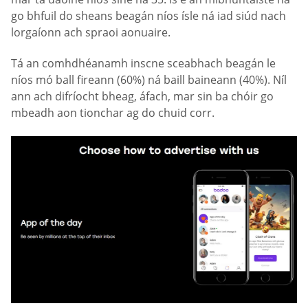
go bhfuil do sheans beagán níos ísle ná iad siúd nach
lorgaíonn ach spraoi aonuaire.
Tá an comhdhéanamh inscne sceabhach beagán le
níos mó ball fireann (60%) ná baill baineann (40%). Níl
ann ach difríocht bheag, áfach, mar sin ba chóir go
mbeadh aon tionchar ag do chuid corr.