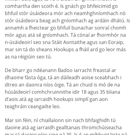
comhartha den scoth é. Is gnách go bhfeicimid go
bhfuil stór úsáideora mór ach neamhghníomhach nó
stór úsáideora beag ach gníomhach ag ardáin dhátú. Is
annamh a fheictear go bhfuil bunachar sonraí chomh
mór agus atá sé gníomhach. Tá cónaí ar fhormhór na
n-úsáideoirí seo sna Stáit Aontaithe agus san Eoraip,
mar sin tá do sheans Hookups a fháil ard go leor más
as na réigiúin seo tú.
De bharr go ndéanann Badoo iarracht freastal ar
dhaoine fásta óga, tá an dáileadh aoise sceabhach i
dtreo an daonra níos óige. Tá an chuid is mó de na
húsáideoirí comhchruinnithe idir 18 agus 35 bliana
d’aois atá ag iarraidh hookups simplí gan aon
teaghráin ceangailte leo.
Mar sin féin, ní chiallaíonn sin nach bhfaighidh tú
daoine atá ag iarraidh gealltanais thromchúiseacha
mar tá daoine níos sine ná 35. Is é an míbhuntáiste ná