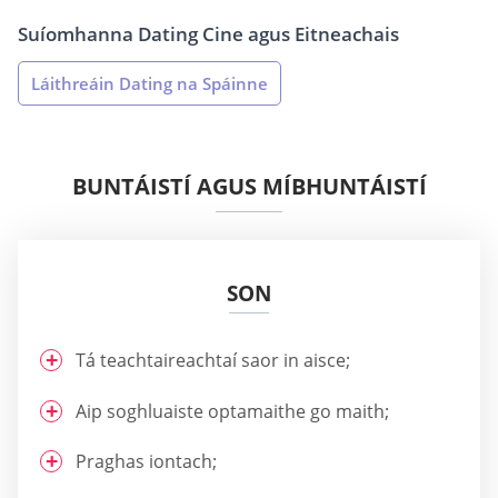
Suíomhanna Dating Cine agus Eitneachais
Láithreáin Dating na Spáinne
BUNTÁISTÍ AGUS MÍBHUNTÁISTÍ
SON
Tá teachtaireachtaí saor in aisce;
Aip soghluaiste optamaithe go maith;
Praghas iontach;