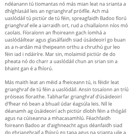
ndéanann tú tiomantas nó más mian leat na srianta a
dhíghlasáil leis an ngrianghraf próifíle. Ach má
uaslódáil tú pictiúr de tú féin, spreagfaidh Badoo fíorú
grianghraf eile a iarraidh ort, rud a chiallaíonn níos mó
caolais. Fíoraíonn an fhoireann gach íomhá a
uaslódáiltear agus glasálfaidh siad úsáideoirí go buan
as a n-ardán má theipeann orthu a chruthú gur leo
féin iad i ndáiríre. Mar sin, molaimid pictiúr de do
pheata nó do charr a uaslódáil chun an srian sin a
bhaint gan é a fhíorú.
Más maith leat an méid a fheiceann tú, is féidir leat
grianghraf de tú féin a uaslódáil. Ansin tosaíonn an tríú
próiseas fíoraithe. Tabharfar grianghraf d’úsáideoirí
d’fhear nó bean a bhuail údar éagsúla leis. Níl le
déanamh ag úsáideoirí ach pictiúr díobh féin a thógáil
agus na cúiseanna a mhacasamhlú. Féachfaidh
foireann Badoo ar d’aighneacht agus déanfaidh siad
do ghrianghraif a fhíorú go tapa agus na srianta uile a