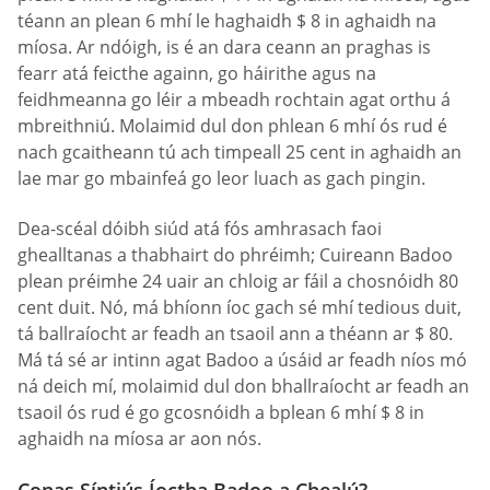
téann an plean 6 mhí le haghaidh $ 8 in aghaidh na
míosa. Ar ndóigh, is é an dara ceann an praghas is
fearr atá feicthe againn, go háirithe agus na
feidhmeanna go léir a mbeadh rochtain agat orthu á
mbreithniú. Molaimid dul don phlean 6 mhí ós rud é
nach gcaitheann tú ach timpeall 25 cent in aghaidh an
lae mar go mbainfeá go leor luach as gach pingin.
Dea-scéal dóibh siúd atá fós amhrasach faoi
ghealltanas a thabhairt do phréimh; Cuireann Badoo
plean préimhe 24 uair an chloig ar fáil a chosnóidh 80
cent duit. Nó, má bhíonn íoc gach sé mhí tedious duit,
tá ballraíocht ar feadh an tsaoil ann a théann ar $ 80.
Má tá sé ar intinn agat Badoo a úsáid ar feadh níos mó
ná deich mí, molaimid dul don bhallraíocht ar feadh an
tsaoil ós rud é go gcosnóidh a bplean 6 mhí $ 8 in
aghaidh na míosa ar aon nós.
Conas Síntiús Íoctha Badoo a Chealú?