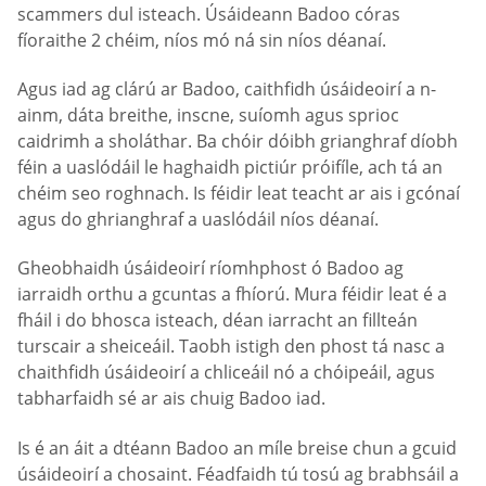
scammers dul isteach. Úsáideann Badoo córas
fíoraithe 2 chéim, níos mó ná sin níos déanaí.
Agus iad ag clárú ar Badoo, caithfidh úsáideoirí a n-
ainm, dáta breithe, inscne, suíomh agus sprioc
caidrimh a sholáthar. Ba chóir dóibh grianghraf díobh
féin a uaslódáil le haghaidh pictiúr próifíle, ach tá an
chéim seo roghnach. Is féidir leat teacht ar ais i gcónaí
agus do ghrianghraf a uaslódáil níos déanaí.
Gheobhaidh úsáideoirí ríomhphost ó Badoo ag
iarraidh orthu a gcuntas a fhíorú. Mura féidir leat é a
fháil i do bhosca isteach, déan iarracht an fillteán
turscair a sheiceáil. Taobh istigh den phost tá nasc a
chaithfidh úsáideoirí a chliceáil nó a chóipeáil, agus
tabharfaidh sé ar ais chuig Badoo iad.
Is é an áit a dtéann Badoo an míle breise chun a gcuid
úsáideoirí a chosaint. Féadfaidh tú tosú ag brabhsáil a