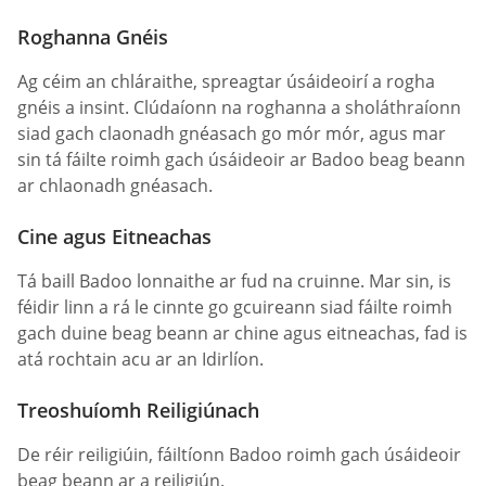
Roghanna Gnéis
Ag céim an chláraithe, spreagtar úsáideoirí a rogha
gnéis a insint. Clúdaíonn na roghanna a sholáthraíonn
siad gach claonadh gnéasach go mór mór, agus mar
sin tá fáilte roimh gach úsáideoir ar Badoo beag beann
ar chlaonadh gnéasach.
Cine agus Eitneachas
Tá baill Badoo lonnaithe ar fud na cruinne. Mar sin, is
féidir linn a rá le cinnte go gcuireann siad fáilte roimh
gach duine beag beann ar chine agus eitneachas, fad is
atá rochtain acu ar an Idirlíon.
Treoshuíomh Reiligiúnach
De réir reiligiúin, fáiltíonn Badoo roimh gach úsáideoir
beag beann ar a reiligiún.