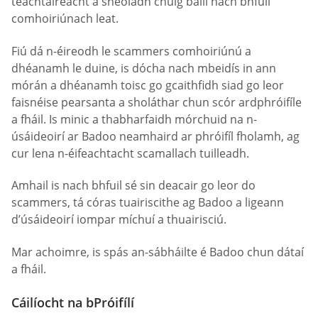
teachtaireacht a sheoladh chuig baill nach bhfuil
comhoiriúnach leat.
Fiú dá n-éireodh le scammers comhoiriúnú a
dhéanamh le duine, is dócha nach mbeidís in ann
mórán a dhéanamh toisc go gcaithfidh siad go leor
faisnéise pearsanta a sholáthar chun scór ardphróifíle
a fháil. Is minic a thabharfaidh mórchuid na n-
úsáideoirí ar Badoo neamhaird ar phróifíl fholamh, ag
cur lena n-éifeachtacht scamallach tuilleadh.
Amhail is nach bhfuil sé sin deacair go leor do
scammers, tá córas tuairiscithe ag Badoo a ligeann
d’úsáideoirí iompar míchuí a thuairisciú.
Mar achoimre, is spás an-sábháilte é Badoo chun dátaí
a fháil.
Cáilíocht na bPróifílí