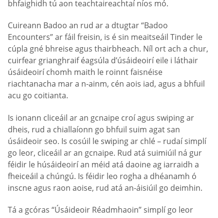
bhfaighidh tú aon teachtaireachtaí níos mó.
Cuireann Badoo an rud ar a dtugtar “Badoo
Encounters” ar fáil freisin, is é sin meaitseáil Tinder le
cúpla gné bhreise agus thairbheach. Níl ort ach a chur,
cuirfear grianghraif éagsúla d’úsáideoirí eile i láthair
úsáideoirí chomh maith le roinnt faisnéise
riachtanacha mar a n-ainm, cén aois iad, agus a bhfuil
acu go coitianta.
Is ionann cliceáil ar an gcnaipe croí agus swiping ar
dheis, rud a chiallaíonn go bhfuil suim agat san
úsáideoir seo. Is cosúil le swiping ar chlé – rudaí simplí
go leor, cliceáil ar an gcnaipe. Rud atá suimiúil ná gur
féidir le húsáideoirí an méid atá daoine ag iarraidh a
fheiceáil a chúngú. Is féidir leo rogha a dhéanamh ó
inscne agus raon aoise, rud atá an-áisiúil go deimhin.
Tá a gcóras “Úsáideoir Réadmhaoin” simplí go leor