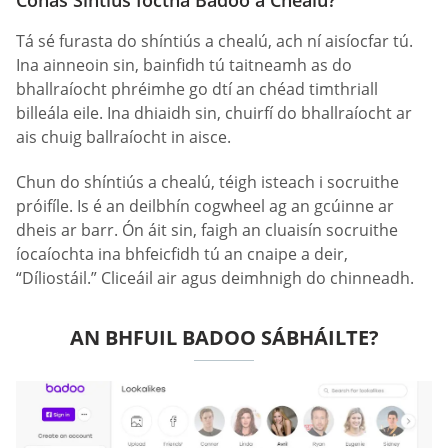
Tá sé furasta do shíntiús a chealú, ach ní aisíocfar tú.
Ina ainneoin sin, bainfidh tú taitneamh as do
bhallraíocht phréimhe go dtí an chéad timthriall
billeála eile. Ina dhiaidh sin, chuirfí do bhallraíocht ar
ais chuig ballraíocht in aisce.
Chun do shíntiús a chealú, téigh isteach i socruithe
próifíle. Is é an deilbhín cogwheel ag an gcúinne ar
dheis ar barr. Ón áit sin, faigh an cluaisín socruithe
íocaíochta ina bhfeicfidh tú an cnaipe a deir,
“Díliostáil.” Cliceáil air agus deimhnigh do chinneadh.
AN BHFUIL BADOO SÁBHÁILTE?