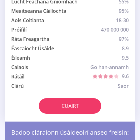
Lucht Féachana Gníomhach
55%
Meaitseanna Cáilíochta
95%
Aois Coitianta
18-30
Próifílí
470 000 000
Ráta Freagartha
97%
Éascaíocht Úsáide
8.9
Éileamh
9.5
Calaois
Go han-annamh
9.6
Rátáil
Clárú
Saor
CUAIRT
Badoo cláraíonn úsáideoirí anseo freisin: