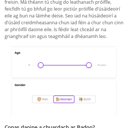
freisin. Má théann tú chuig do leathanach próifíle,
feicfidh tú go bhfuil go leor pictiúr próifíle d’úsáideoirí
eile ag bun na láimhe deise. Seo iad na húsáideoirí a
d’úsáid creidmheasanna chun iad féin a chur chun cinn
ar phróifílí daoine eile. Is féidir leat cliceáil ar na
grianghraif sin agus teagmháil a dhéanamh leo.
Conas daoine a chuardach ar Badoo?