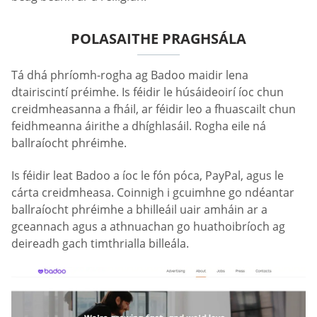
POLASAITHE PRAGHSÁLA
Tá dhá phríomh-rogha ag Badoo maidir lena
dtairiscintí préimhe. Is féidir le húsáideoirí íoc chun
creidmheasanna a fháil, ar féidir leo a fhuascailt chun
feidhmeanna áirithe a dhíghlasáil. Rogha eile ná
ballraíocht phréimhe.
Is féidir leat Badoo a íoc le fón póca, PayPal, agus le
cárta creidmheasa. Coinnigh i gcuimhne go ndéantar
ballraíocht phréimhe a bhilleáil uair amháin ar a
gceannach agus a athnuachan go huathoibríoch ag
deireadh gach timthrialla billeála.