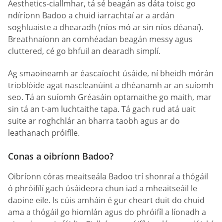
Aesthetics-ciallmhar, tá sé beagán as dáta toisc go
ndíríonn Badoo a chuid iarrachtaí ar a ardán
soghluaiste a dhearadh (níos mó ar sin níos déanaí).
Breathnaíonn an comhéadan beagán messy agus
cluttered, cé go bhfuil an dearadh simplí.
Ag smaoineamh ar éascaíocht úsáide, ní bheidh mórán
trioblóide agat nascleanúint a dhéanamh ar an suíomh
seo. Tá an suíomh Gréasáin optamaithe go maith, mar
sin tá an t-am luchtaithe tapa. Tá gach rud atá uait
suite ar roghchlár an bharra taobh agus ar do
leathanach próifíle.
Conas a oibríonn Badoo?
Oibríonn córas meaitseála Badoo trí shonraí a thógáil
ó phróifílí gach úsáideora chun iad a mheaitseáil le
daoine eile. Is cúis amháin é gur cheart duit do chuid
ama a thógáil go hiomlán agus do phróifíl a líonadh a