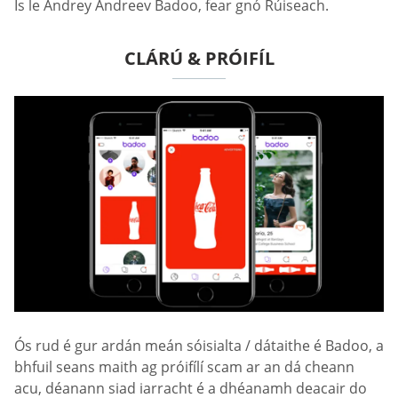
Is le Andrey Andreev Badoo, fear gnó Rúiseach.
CLÁRÚ & PRÓIFÍL
Ós rud é gur ardán meán sóisialta / dátaithe é Badoo, a
bhfuil seans maith ag próifílí scam ar an dá cheann
acu, déanann siad iarracht é a dhéanamh deacair do