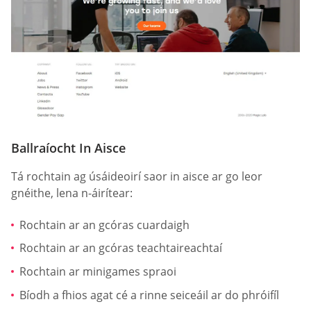
Ballraíocht In Aisce
Tá rochtain ag úsáideoirí saor in aisce ar go leor
gnéithe, lena n-áirítear:
Rochtain ar an gcóras cuardaigh
Rochtain ar an gcóras teachtaireachtaí
Rochtain ar minigames spraoi
Bíodh a fhios agat cé a rinne seiceáil ar do phróifíl