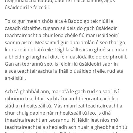
teagmhálacha Badoo, daoine in aice láimhe, agus
úsáideoirí le feiceáil.
Toisc gur meáin shóisialta é Badoo go teicniúil le
casadh dátaithe, tugann sé deis do gach úsáideoir
teachtaireacht a chur lena chéile fiú mar úsáideoirí
saor in aisce. Measaimid gur bua iomlán é seo thar go
leor ardáin dhátú eile. Díghlasáiltear an ghné seo nuair
a bheidh grianghraf díot féin uaslódáilte do do phróifíl.
Gan an teorannú seo, is féidir fiú úsáideoirí saor in
aisce teachtaireachtaí a fháil ó úsáideoirí eile, rud atá
an-áisiúil.
Ach tá ghabháil ann, mar atá le gach rud sa saol. Ní
oibríonn teachtaireachtaí neamhtheoranta ach leo
siúd a mheaitseáil tú. Más mian leat teachtaireacht a
chur chuig daoine nár mheaitseáil tú leo, is dhá
theachtaireacht an teorannú. Ní féidir leat níos mó
teachtaireachtaí a sheoladh ach nuair a gheobhaidh tú