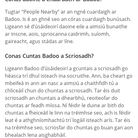
Tugtar “People Nearby” ar an ngné cuardaigh ar
Badoo. Is é an ghné seo an córas cuardaigh bunúsach.
Ligeann sé d’úsáideoirí daoine eile a aimsiú bunaithe
ar inscne, aois, spriocanna caidrimh, suíomh,
gaireacht, agus stádas ar líne.
Conas Cuntas Badoo a Scriosadh?
Ligeann Badoo d’úsáideoirí a gcuntais a scriosadh go
héasca trí dhul isteach ina socruithe. Ann, ba cheart go
mbeifeá in ann an nasc a aimsiú a chaithfidh tú a
chliceáil chun do chuntas a scriosadh. Tar éis duit
scriosadh an chuntais a dhearbhú, reoiteofar do
chuntas ar feadh míosa. Ní féidir le duine ar bith do
chuntas a fheiceáil le linn na tréimhse seo, ach is féidir
leat é a athghníomhachtú trí logáil isteach arís. Tar éis
na tréimhse seo, scriosfar do chuntas go buan gan aon
bhealach lena aisghabháil.