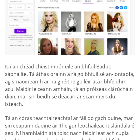
Is í an chéad cheist mhór eile an bhfuil Badoo
sábháilte. Tá áthas orainn a rá go bhfuil sé an-iontaofa,
ag smaoineamh ar na gnéithe go léir atá i bhfeidhm
acu. Maidir le ceann amháin, tá an próiseas clárúcháin
dian, mar sin beidh sé deacair ar scammers dul
isteach.
Tá an córas teachtaireachtaí ar fáil do gach duine, mar
sin ceapann daoine áirithe gur leochaileacht slándála é
seo. Ní hamhlaidh atá toisc nach féidir leat ach cúpla