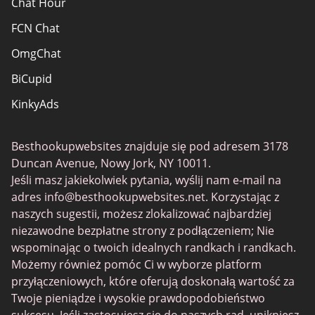
Chat Hour
FCN Chat
OmgChat
BiCupid
KinkyAds
SwapFinder
Besthookupwebsites znajduje się pod adresem 3178
Together2Night
Duncan Avenue, Nowy Jork, NY 10011.
MyLOL
Jeśli masz jakiekolwiek pytania, wyślij nam e-mail na
adres
info@besthookupwebsites.net
. Korzystając z
Swingtowns
naszych sugestii, możesz zlokalizować najbardziej
Instabang
niezawodne bezpłatne strony z podłączeniem; Nie
wspominając o twoich idealnych randkach i randkach.
Możemy również pomóc Ci w wyborze platform
przyłączeniowych, które oferują doskonałą wartość za
Twoje pieniądze i wysokie prawdopodobieństwo