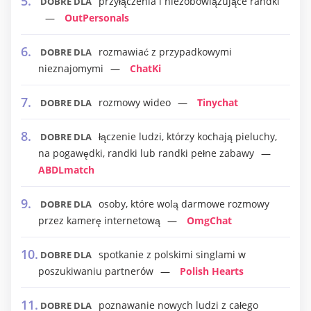
przyłączenia i niezobowiązujące randki
DOBRE DLA
OutPersonals
rozmawiać z przypadkowymi
DOBRE DLA
nieznajomymi
ChatKi
rozmowy wideo
Tinychat
DOBRE DLA
łączenie ludzi, którzy kochają pieluchy,
DOBRE DLA
na pogawędki, randki lub randki pełne zabawy
ABDLmatch
osoby, które wolą darmowe rozmowy
DOBRE DLA
przez kamerę internetową
OmgChat
spotkanie z polskimi singlami w
DOBRE DLA
poszukiwaniu partnerów
Polish Hearts
poznawanie nowych ludzi z całego
DOBRE DLA