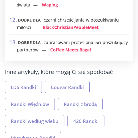
świata
Waplog
czarni chrześcijanie w poszukiwaniu
DOBRE DLA
miłości
BlackChristianPeopleMeet
zapracowani profesjonaliści poszukujący
DOBRE DLA
partnerów
Coffee Meets Bagel
Inne artykuły, które mogą Ci się spodobać
LDS Randki
Cougar Randki
Randki Więźniów
Randki z brodą
Randki według wieku
420 Randki