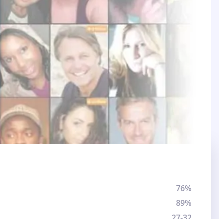
76%
89%
27-32