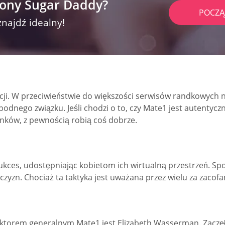
rony Sugar Daddy?
POCZĄ
znajdź idealny!
cji. W przeciwieństwie do większości serwisów randkowych ni
odnego związku. Jeśli chodzi o to, czy Mate1 jest autentyczn
nków, z pewnością robią coś dobrze.
kces, udostępniając kobietom ich wirtualną przestrzeń. Spo
zyzn. Chociaż ta taktyka jest uważana przez wielu za zacof
torem generalnym Mate1 jest Elizabeth Wasserman. Zaczęła