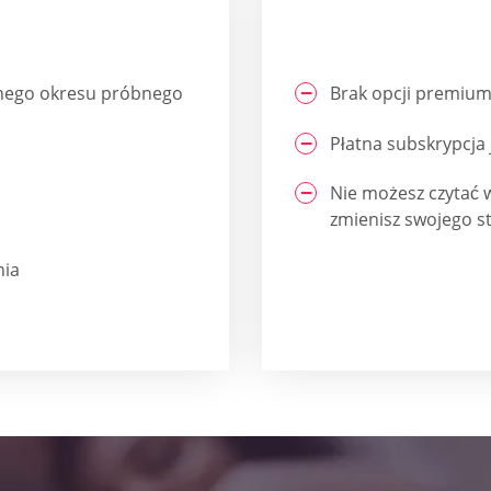
atnego okresu próbnego
Brak opcji premium
Płatna subskrypcja 
Nie możesz czytać 
zmienisz swojego s
nia