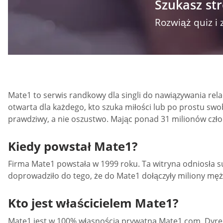
Szukasz st
Rozwiąż quiz i 
Mate1 to serwis randkowy dla singli do nawiązywania rela
otwarta dla każdego, kto szuka miłości lub po prostu swob
prawdziwy, a nie oszustwo. Mając ponad 31 milionów czło
Kiedy powstał Mate1?
Firma Mate1 powstała w 1999 roku. Ta witryna odniosła su
doprowadziło do tego, że do Mate1 dołączyły miliony mężc
Kto jest właścicielem Mate1?
Mate1 jest w 100% własnością prywatną Mate1.com. Dyrek