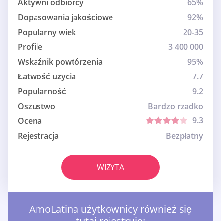
Aktywni odbiorcy
65%
Dopasowania jakościowe
92%
Popularny wiek
20-35
Profile
3 400 000
Wskaźnik powtórzenia
95%
Łatwość użycia
7.7
Popularność
9.2
Oszustwo
Bardzo rzadko
9.3
Ocena
Rejestracja
Bezpłatny
WIZYTA
AmoLatina użytkownicy również się
tutaj rejestrują: