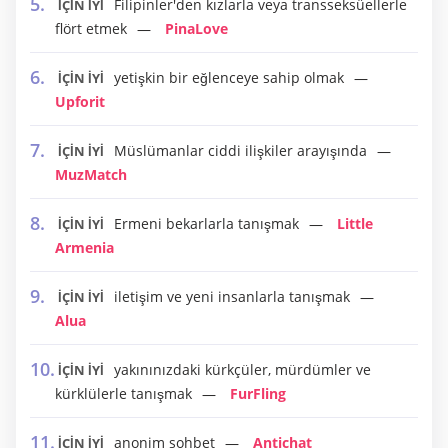
Filipinler'den kızlarla veya transseksüellerle
İÇİN İYİ
flört etmek
PinaLove
yetişkin bir eğlenceye sahip olmak
İÇİN İYİ
Upforit
Müslümanlar ciddi ilişkiler arayışında
İÇİN İYİ
MuzMatch
Ermeni bekarlarla tanışmak
Little
İÇİN İYİ
Armenia
iletişim ve yeni insanlarla tanışmak
İÇİN İYİ
Alua
yakınınızdaki kürkçüler, mürdümler ve
İÇİN İYİ
kürklülerle tanışmak
FurFling
anonim sohbet
Antichat
İÇİN İYİ