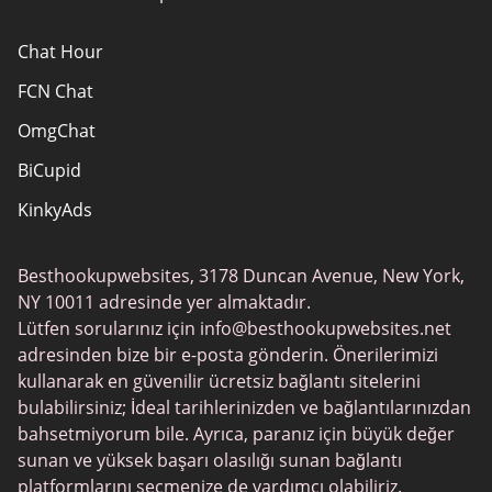
Chat Hour
FCN Chat
OmgChat
BiCupid
KinkyAds
SwapFinder
Besthookupwebsites, 3178 Duncan Avenue, New York,
Together2Night
NY 10011 adresinde yer almaktadır.
MyLOL
Lütfen sorularınız için
info@besthookupwebsites.net
adresinden bize bir e-posta gönderin. Önerilerimizi
Swingtowns
kullanarak en güvenilir ücretsiz bağlantı sitelerini
Instabang
bulabilirsiniz; İdeal tarihlerinizden ve bağlantılarınızdan
bahsetmiyorum bile. Ayrıca, paranız için büyük değer
sunan ve yüksek başarı olasılığı sunan bağlantı
platformlarını seçmenize de yardımcı olabiliriz.