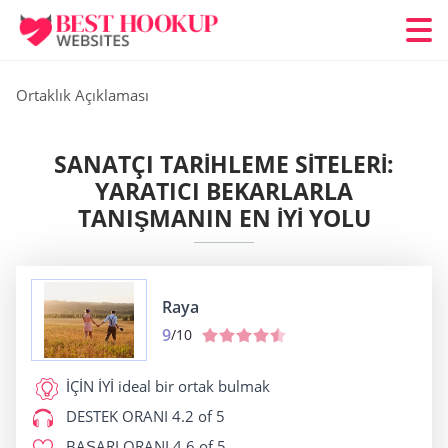
Ortaklık Açıklaması
SANATÇI TARIHLEME SITELERI:
YARATICI BEKARLARLA
TANIŞMANIN EN İYI YOLU
Raya
9
/10
İÇİN İYİ
ideal bir ortak bulmak
DESTEK ORANI
4.2 of 5
BAŞARI ORANI
4.6 of 5