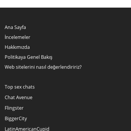
Ana Sayfa
İncelemeler
Hakkımızda
Politikaya Genel Bakış
Web sitelerini nasıl değerlendiririz?
Yazarlar
Reklamveren Açıklaması
Top sex chats
KULLANIM ŞARTLARI
Chat Avenue
Site Haritası
Flingster
Bizimle iletişime geçin
BiggerCity
LatinAmericanCupid