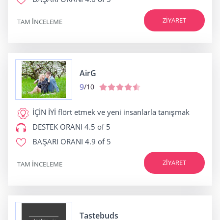
ZIYARET
TAM INCELEME
AirG
9
/10
İÇİN İYİ
flört etmek ve yeni insanlarla tanışmak
DESTEK ORANI
4.5 of 5
BAŞARI ORANI
4.9 of 5
ZIYARET
TAM INCELEME
Tastebuds