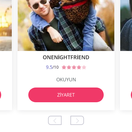
ONENIGHTFRIEND
9.5
/10
OKUYUN
ZIYARET