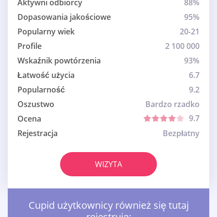
Aktywni odbiorcy
88%
Dopasowania jakościowe
95%
Popularny wiek
20-21
Profile
2 100 000
Wskaźnik powtórzenia
93%
Łatwość użycia
6.7
Popularność
9.2
Oszustwo
Bardzo rzadko
9.7
Ocena
Rejestracja
Bezpłatny
WIZYTA
Cupid użytkownicy również się tutaj
rejestrują: