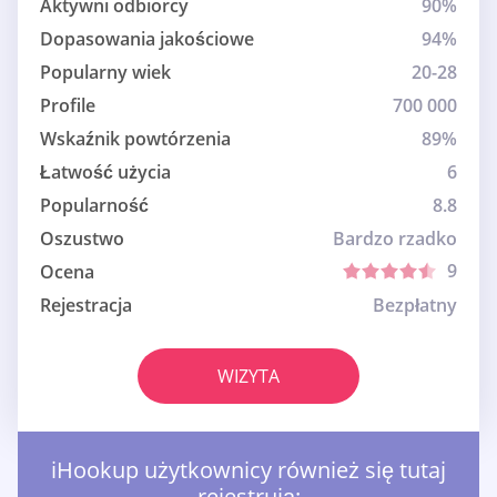
Aktywni odbiorcy
90%
Dopasowania jakościowe
94%
Popularny wiek
20-28
Profile
700 000
Wskaźnik powtórzenia
89%
Łatwość użycia
6
Popularność
8.8
Oszustwo
Bardzo rzadko
9
Ocena
Rejestracja
Bezpłatny
WIZYTA
iHookup użytkownicy również się tutaj
rejestrują: