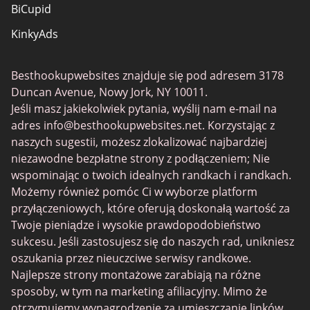
BiCupid
KinkyAds
SwapFinder
Besthookupwebsites znajduje się pod adresem 3178
Together2Night
Duncan Avenue, Nowy Jork, NY 10011.
MyLOL
Jeśli masz jakiekolwiek pytania, wyślij nam e-mail na
adres
info@besthookupwebsites.net
. Korzystając z
Swingtowns
naszych sugestii, możesz zlokalizować najbardziej
Instabang
niezawodne bezpłatne strony z podłączeniem; Nie
wspominając o twoich idealnych randkach i randkach.
Możemy również pomóc Ci w wyborze platform
przyłączeniowych, które oferują doskonałą wartość za
Twoje pieniądze i wysokie prawdopodobieństwo
sukcesu. Jeśli zastosujesz się do naszych rad, unikniesz
oszukania przez nieuczciwe serwisy randkowe.
Najlepsze strony montażowe zarabiają na różne
sposoby, w tym na marketing afiliacyjny. Mimo że
otrzymujemy wynagrodzenie za umieszczanie linków,