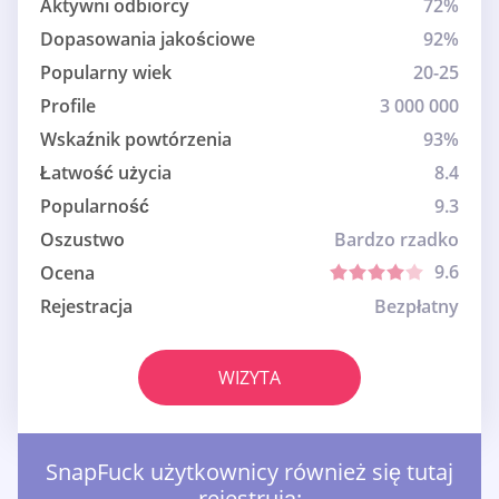
Aktywni odbiorcy
72%
Dopasowania jakościowe
92%
Popularny wiek
20-25
Profile
3 000 000
Wskaźnik powtórzenia
93%
Łatwość użycia
8.4
Popularność
9.3
Oszustwo
Bardzo rzadko
9.6
Ocena
Rejestracja
Bezpłatny
WIZYTA
SnapFuck użytkownicy również się tutaj
rejestrują: