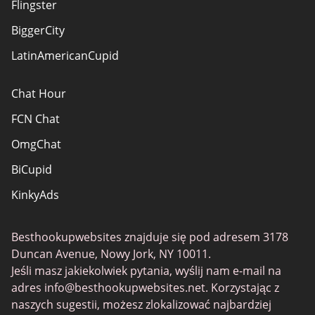
Flingster
BiggerCity
LatinAmericanCupid
Chat Hour
FCN Chat
OmgChat
BiCupid
KinkyAds
SwapFinder
Besthookupwebsites znajduje się pod adresem 3178
Together2Night
Duncan Avenue, Nowy Jork, NY 10011.
MyLOL
Jeśli masz jakiekolwiek pytania, wyślij nam e-mail na
adres
info@besthookupwebsites.net
. Korzystając z
Swingtowns
naszych sugestii, możesz zlokalizować najbardziej