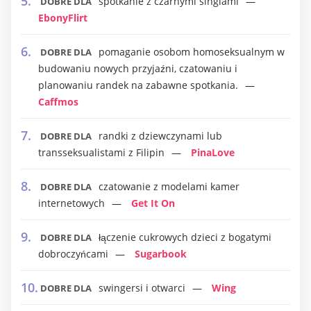
spotkanie z czarnymi singlami
DOBRE DLA
EbonyFlirt
pomaganie osobom homoseksualnym w
DOBRE DLA
budowaniu nowych przyjaźni, czatowaniu i
planowaniu randek na zabawne spotkania.
Caffmos
randki z dziewczynami lub
DOBRE DLA
transseksualistami z Filipin
PinaLove
czatowanie z modelami kamer
DOBRE DLA
internetowych
Get It On
łączenie cukrowych dzieci z bogatymi
DOBRE DLA
dobroczyńcami
Sugarbook
swingersi i otwarci
Wing
DOBRE DLA