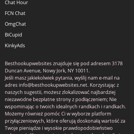
Chat Hour
FCN Chat
OmgChat
BiCupid
KinkyAds
SwapFinder
Besthookupwebsites znajduje się pod adresem 3178
Together2Night
Duncan Avenue, Nowy Jork, NY 10011.
MyLOL
Jeśli masz jakiekolwiek pytania, wyślij nam e-mail na
adres
info@besthookupwebsites.net
. Korzystając z
Swingtowns
naszych sugestii, możesz zlokalizować najbardziej
Instabang
niezawodne bezpłatne strony z podłączeniem; Nie
wspominając o twoich idealnych randkach i randkach.
Możemy również pomóc Ci w wyborze platform
przyłączeniowych, które oferują doskonałą wartość za
Twoje pieniądze i wysokie prawdopodobieństwo