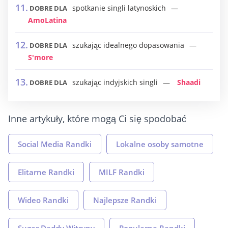
spotkanie singli latynoskich
DOBRE DLA
AmoLatina
szukając idealnego dopasowania
DOBRE DLA
S'more
szukając indyjskich singli
Shaadi
DOBRE DLA
Inne artykuły, które mogą Ci się spodobać
Social Media Randki
Lokalne osoby samotne
Elitarne Randki
MILF Randki
Wideo Randki
Najlepsze Randki