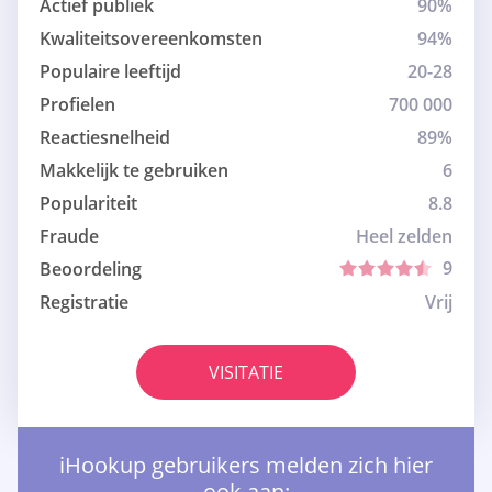
Actief publiek
90%
Kwaliteitsovereenkomsten
94%
Populaire leeftijd
20-28
Profielen
700 000
Reactiesnelheid
89%
Makkelijk te gebruiken
6
Populariteit
8.8
Fraude
Heel zelden
9
Beoordeling
Registratie
Vrij
VISITATIE
iHookup gebruikers melden zich hier
ook aan: