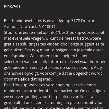
KinkyAds
SwapFinder
Besthookupwebsites is gevestigd op 3178 Duncan
Together2Night
Avenue, New York, NY 10011.
MyLOL
Stuur ons een e-mail op
info@besthookupwebsites.net
met eventuele vragen. U kunt de meest betrouwbare
Swingtowns
gratis aansluitingssites vinden door onze suggesties te
Instabang
gebruiken; Om nog maar te zwijgen van je ideale dates
en afspraken. We kunnen u ook helpen bij het
selecteren van aansluitplatforms die veel waar voor uw
geld bieden en een grote kans op succes bieden. Als je
ons advies opvolgt, voorkom je dat je opgelicht wordt
door malafide datingsites.
Best Hookup Websites verdienen op verschillende
manieren, waaronder affiliate marketing. Ook al krijgen
we een vergoeding voor het plaatsen van links, we
geven altijd onze eerlijke mening en pleiten nooit voor
iets dat nadelig is voor onze gebruikers, aangezien het