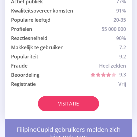
Actief publiek
77%
Kwaliteitsovereenkomsten
91%
Populaire leeftijd
20-35
Profielen
55 000 000
Reactiesnelheid
90%
Makkelijk te gebruiken
7.2
Populariteit
9.2
Fraude
Heel zelden
9.3
Beoordeling
Registratie
Vrij
VISITATIE
FilipinoCupid gebruikers melden zich
hier ook aan: