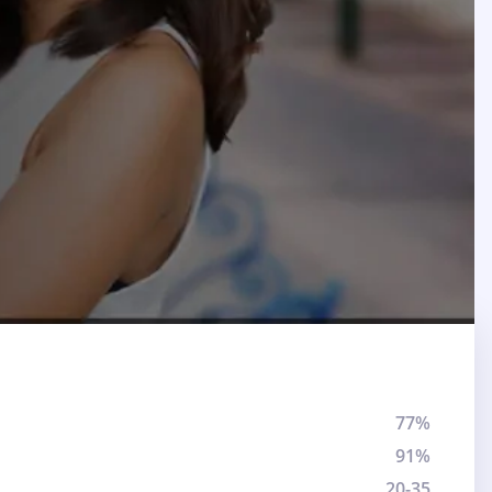
77%
91%
20-35