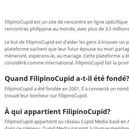
FilipinoCupid est un site de rencontre en ligne spécifique
rencontres philippine au monde, avec plus de 3,5 millio
Le but de FilipinoCupid est d’aider les gens à trouver un pa
plateforme sachent que leur futur épouse ou mari partage
mèneront, espérons-le, au mariage. Cette plateforme a été
considéré comme international. FilipinoCupid fait la pro
Quand FilipinoCupid a-t-il été fondé
FilipinoCupid a été fondée en 2001. Il a connecté un nom
trouvé leur bonheur sur FilipinoCupid.
À qui appartient FilipinoCupid?
FilipinoCupid appartient au réseau Cupid Media basé en A
dans ce créneau, Cupid Media garantit à chaque membre d