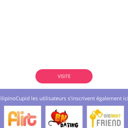
VISITE
FilipinoCupid les utilisateurs s'inscrivent également ici