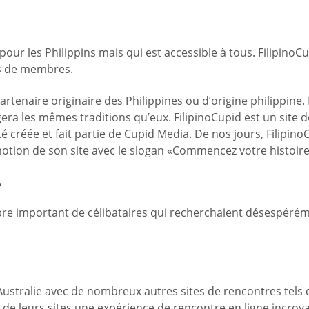
 pour les Philippins mais qui est accessible à tous. Filipin
ns de membres.
rtenaire originaire des Philippines ou d’origine philippine. I
ra les mêmes traditions qu’eux. FilipinoCupid est un site d
 créée et fait partie de Cupid Media. De nos jours, Filipino
motion de son site avec le slogan «Commencez votre histoire 
?
bre important de célibataires qui recherchaient désespéréme
ustralie avec de nombreux autres sites de rencontres tels 
e leurs sites une expérience de rencontre en ligne incroya