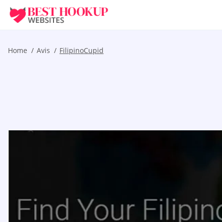
Home
Avis
FilipinoCupid