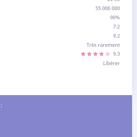
55 000 000
90%
7.2
9.2
Très rarement
9.3
Libérer
: