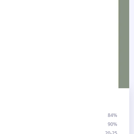
84%
90%
20-25