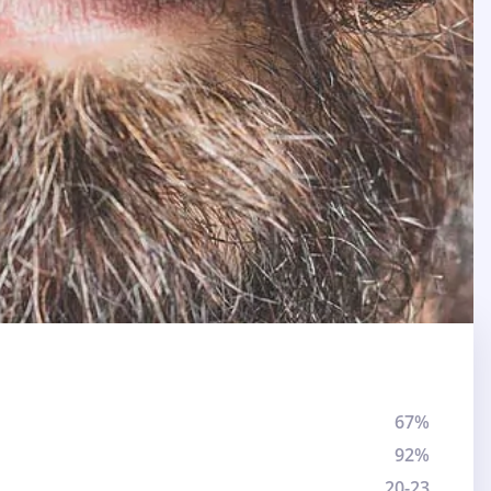
67%
92%
20-23