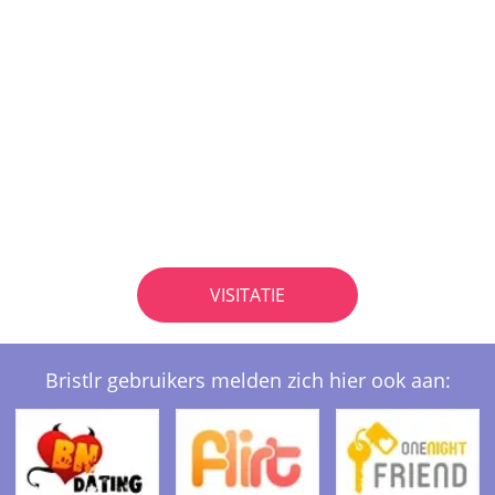
VISITATIE
Bristlr gebruikers melden zich hier ook aan: