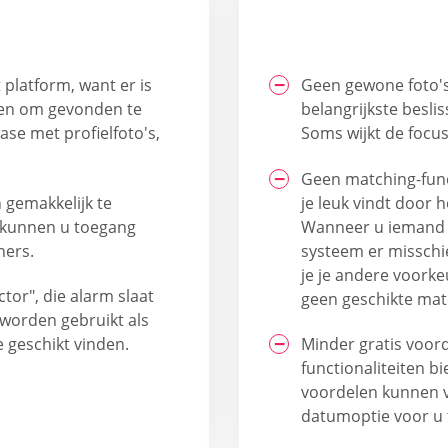
platform, want er is
Geen gewone foto's:
en om gevonden te
belangrijkste beslis
se met profielfoto's,
Soms wijkt de focus
Geen matching-func
n gemakkelijk te
je leuk vindt door h
n kunnen u toegang
Wanneer u iemand i
ners.
systeem er misschie
je je andere voorke
tor", die alarm slaat
geen geschikte mat
l worden gebruikt als
e geschikt vinden.
Minder gratis voorde
functionaliteiten b
voordelen kunnen vr
datumoptie voor u 