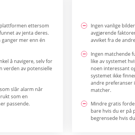
 plattformen ettersom
Ingen vanlige bilder
funnet av jenta deres.
avgjørende faktoren
n ganger mer enn én
avviket fra de andr
Ingen matchende fu
kel å navigere, selv for
like av systemet hvi
en verden av potensielle
noen interessant o
systemet ikke finne
andre preferanser i
, som slår alarm når
matcher.
brukt som en
ner passende.
Mindre gratis fordel
bare hvis du er på
begrensede hvis du 