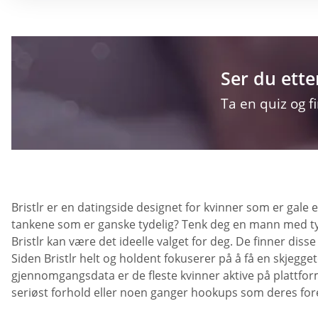
Ser du ette
Ta en quiz og f
Bristlr er en datingside designet for kvinner som er gale
tankene som er ganske tydelig? Tenk deg en mann med ty
Bristlr kan være det ideelle valget for deg. De finner dis
Siden Bristlr helt og holdent fokuserer på å få en skjegge
gjennomgangsdata er de fleste kvinner aktive på plattformen
seriøst forhold eller noen ganger hookups som deres fore