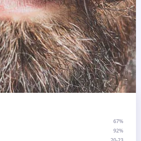
67%
92%
20-23