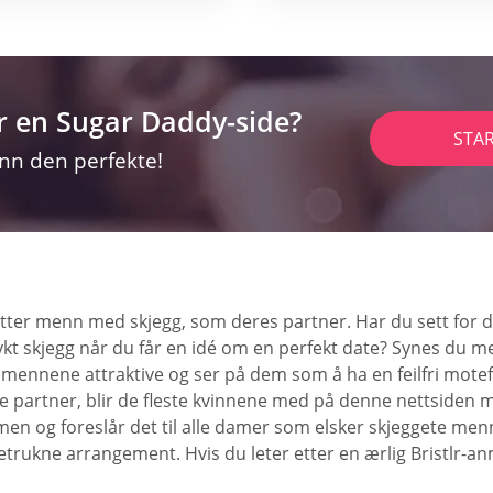
r en Sugar Daddy-side?
STA
inn den perfekte!
 etter menn med skjegg, som deres partner. Har du sett for de
kt skjegg når du får en idé om en perfekt date? Synes du
se mennene attraktive og ser på dem som å ha en feilfri mote
te partner, blir de fleste kvinnene med på denne nettsiden me
 og foreslår det til alle damer som elsker skjeggete menn. Br
trukne arrangement. Hvis du leter etter en ærlig Bristlr-anm