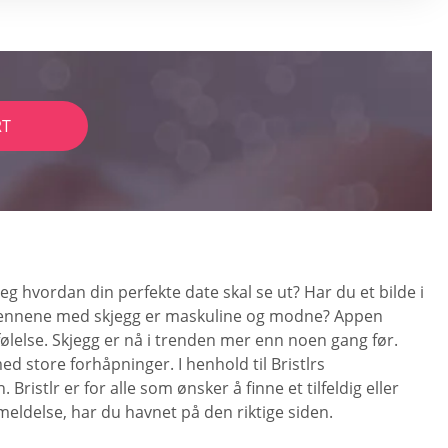
RT
g hvordan din perfekte date skal se ut? Har du et bilde i
 mennene med skjegg er maskuline og modne? Appen
følelse. Skjegg er nå i trenden mer enn noen gang før.
d store forhåpninger. I henhold til Bristlrs
istlr er for alle som ønsker å finne et tilfeldig eller
eldelse, har du havnet på den riktige siden.