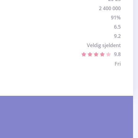
2 400 000
91%
6.5
9.2
Veldig sjeldent
9.8
Fri