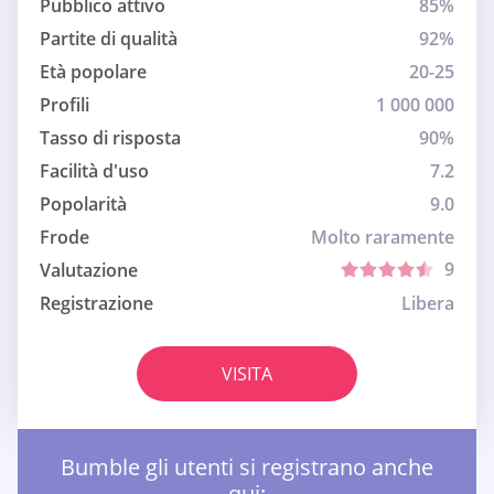
Pubblico attivo
85%
Partite di qualità
92%
Età popolare
20-25
Profili
1 000 000
Tasso di risposta
90%
Facilità d'uso
7.2
Popolarità
9.0
Frode
Molto raramente
9
Valutazione
Registrazione
Libera
VISITA
Bumble gli utenti si registrano anche
qui: