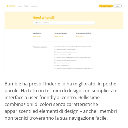
Bumble ha preso Tinder e lo ha migliorato, in poche
parole. Ha tutto in termini di design con semplicità e
interfaccia user-friendly al centro. Bellissime
combinazioni di colori senza caratteristiche
appariscenti ed elementi di design – anche i membri
non tecnici troveranno la sua navigazione facile.