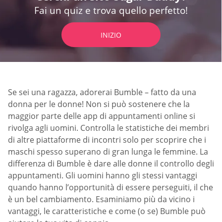
Fai un quiz e trova quello perfetto!
INIZIO
Se sei una ragazza, adorerai Bumble – fatto da una
donna per le donne! Non si può sostenere che la
maggior parte delle app di appuntamenti online si
rivolga agli uomini. Controlla le statistiche dei membri
di altre piattaforme di incontri solo per scoprire che i
maschi spesso superano di gran lunga le femmine. La
differenza di Bumble è dare alle donne il controllo degli
appuntamenti. Gli uomini hanno gli stessi vantaggi
quando hanno l’opportunità di essere perseguiti, il che
è un bel cambiamento. Esaminiamo più da vicino i
vantaggi, le caratteristiche e come (o se) Bumble può