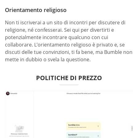
Orientamento religioso
Non ti iscriverai a un sito di incontri per discutere di
religione, né confesserai. Sei qui per divertirti e
potenzialmente incontrare qualcuno con cui
collaborare. L’orientamento religioso è privato e, se
discuti delle tue convinzioni, ti fa bene, ma Bumble non
mette in dubbio o svela la questione.
POLITICHE DI PREZZO