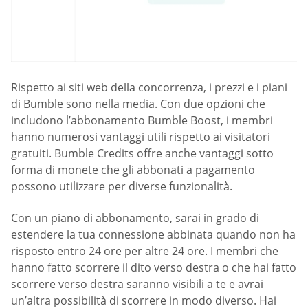
Rispetto ai siti web della concorrenza, i prezzi e i piani
di Bumble sono nella media. Con due opzioni che
includono l’abbonamento Bumble Boost, i membri
hanno numerosi vantaggi utili rispetto ai visitatori
gratuiti. Bumble Credits offre anche vantaggi sotto
forma di monete che gli abbonati a pagamento
possono utilizzare per diverse funzionalità.
Con un piano di abbonamento, sarai in grado di
estendere la tua connessione abbinata quando non ha
risposto entro 24 ore per altre 24 ore. I membri che
hanno fatto scorrere il dito verso destra o che hai fatto
scorrere verso destra saranno visibili a te e avrai
un’altra possibilità di scorrere in modo diverso. Hai