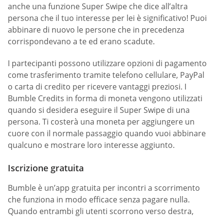
anche una funzione Super Swipe che dice all’altra
persona che il tuo interesse per lei è significativo! Puoi
abbinare di nuovo le persone che in precedenza
corrispondevano a te ed erano scadute.
I partecipanti possono utilizzare opzioni di pagamento
come trasferimento tramite telefono cellulare, PayPal
o carta di credito per ricevere vantaggi preziosi. I
Bumble Credits in forma di moneta vengono utilizzati
quando si desidera eseguire il Super Swipe di una
persona. Ti costerà una moneta per aggiungere un
cuore con il normale passaggio quando vuoi abbinare
qualcuno e mostrare loro interesse aggiunto.
Iscrizione gratuita
Bumble è un’app gratuita per incontri a scorrimento
che funziona in modo efficace senza pagare nulla.
Quando entrambi gli utenti scorrono verso destra,