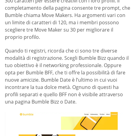
300 caratteri per essere creativi con i loro profili. Il
completamento della pagina consente tre prompt, che
Bumble chiama Move Makers. Ha argomenti vari con
un limite di caratteri di 120, ma i membri possono
scegliere tre Move Maker su 30 per migliorare il
proprio profilo.
Quando ti registri, ricorda che ci sono tre diverse
modalità di registrazione. Scegli Bumble Bizz quando il
tuo obiettivo è il networking professionale. Oppure
opta per Bumble BFF, che ti offre la possibilità di fare
nuove amicizie. Bumble Date è l’ultimo in cui vuoi
incontrare la tua dolce metà. Ognuno di questi ha
profili separati e quello BFF non è visibile attraverso
una pagina Bumble Bizz o Date.