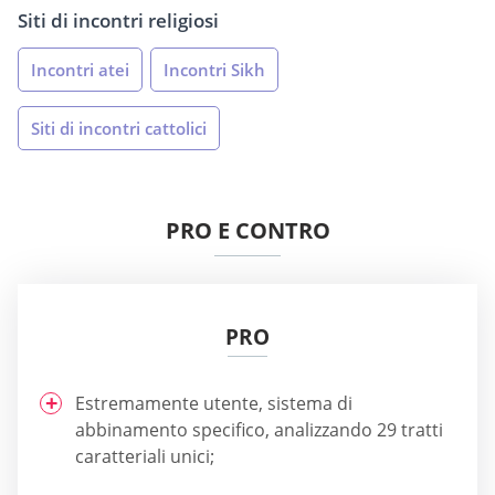
Siti di incontri religiosi
Incontri atei
Incontri Sikh
Siti di incontri cattolici
PRO E CONTRO
PRO
Estremamente utente, sistema di
abbinamento specifico, analizzando 29 tratti
caratteriali unici;