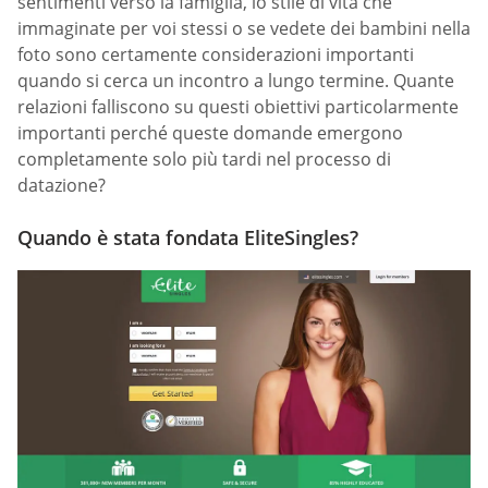
sentimenti verso la famiglia, lo stile di vita che
immaginate per voi stessi o se vedete dei bambini nella
foto sono certamente considerazioni importanti
quando si cerca un incontro a lungo termine. Quante
relazioni falliscono su questi obiettivi particolarmente
importanti perché queste domande emergono
completamente solo più tardi nel processo di
datazione?
Quando è stata fondata EliteSingles?