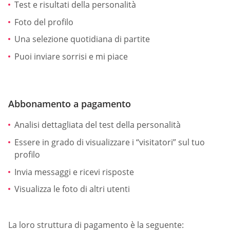
Test e risultati della personalità
Foto del profilo
Una selezione quotidiana di partite
Puoi inviare sorrisi e mi piace
Abbonamento a pagamento
Analisi dettagliata del test della personalità
Essere in grado di visualizzare i “visitatori” sul tuo
profilo
Invia messaggi e ricevi risposte
Visualizza le foto di altri utenti
La loro struttura di pagamento è la seguente: