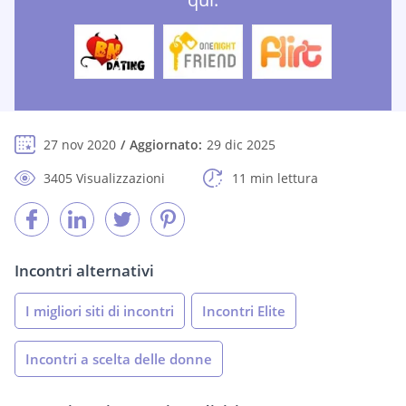
27 nov 2020
Aggiornato:
29 dic 2025
3405 Visualizzazioni
11 min lettura
Incontri alternativi
I migliori siti di incontri
Incontri Elite
Incontri a scelta delle donne