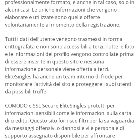
professionalmente formato, e anche in tal caso, solo in
alcuni casi. Le uniche informazioni che vengono
elaborate e utilizzate sono quelle offerte
volontariamente al momento della registrazione.
Tutti i dati dell’utente vengono trasmessi in forma
crittografata e non sono accessibili a terzi. Tutte le foto
e le informazioni del profilo vengono controllate prima
di essere inserite in questo sito e nessuna
informazione personale viene offerta a terzi.
EliteSingles ha anche un team interno di frode per
monitorare l’attività del sito e proteggere i suoi utenti
da possibili truffe.
COMODO e SSL Secure EliteSingles protetti per
informazioni sensibili come le informazioni sulla carta
di credito. Questo sito fornisce filtri per la salvaguardia
da messaggi offensivi o dannosi e vi è personale di
supporto assegnato disponibile per affrontare