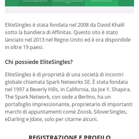
EliteSingles è stata fondata nel 2008 da David Khalil
sotto la bandiera di Affinitas. Questo sito è stato
lanciato nel 2013 nel Regno Unito ed è ora disponibile
in oltre 19 paesi.
Chi possiede EliteSingles?
EliteSingles è di proprietà di una società di incontri
globale chiamata Spark Networks SE. È stata fondata
nel 1997 a Beverly Hills, in California, da Joe Y. Shapira.
The Spark Network, con sede a Berlino, ha un
portafoglio impressionante, proprietario di importanti
marchi di appuntamenti come Zoosk, SiloverSingles,
eDarling e Jdate, solo per citarne alcuni.
REGISTRAZIONE E PROFILO