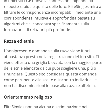
in tipici siti LGBT dove la connessione dipende da
risposte rapide e qualità delle foto. EliteSingles mira a
filtrare le corrispondenze incompatibili mediante una
corrispondenza intuitiva e approfondita basata su
algoritmi che si concentra specificamente sulla
formazione di relazioni più profonde.
Razza ed etnia
L’onnipresente domanda sulla razza viene fuori
abbastanza presto nella registrazione del tuo sito. Ti
viene offerta una griglia bloccata con la maggior parte
delle etnie elencate da cui puoi scegliere una, più o
rinunciare. Questo sito considera questa domanda
come pertinente alle scelte di incontro individuali e
non ha discriminazioni in base alla razza e all’etnia.
Orientamento religioso
EliteSingles non ha alcuna discriminazione nei