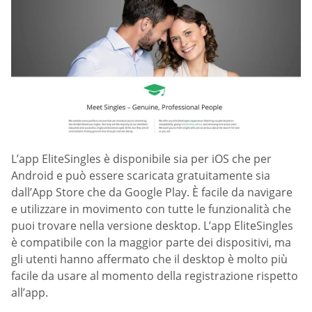
L’app EliteSingles è disponibile sia per iOS che per
Android e può essere scaricata gratuitamente sia
dall’App Store che da Google Play. È facile da navigare
e utilizzare in movimento con tutte le funzionalità che
puoi trovare nella versione desktop. L’app EliteSingles
è compatibile con la maggior parte dei dispositivi, ma
gli utenti hanno affermato che il desktop è molto più
facile da usare al momento della registrazione rispetto
all’app.