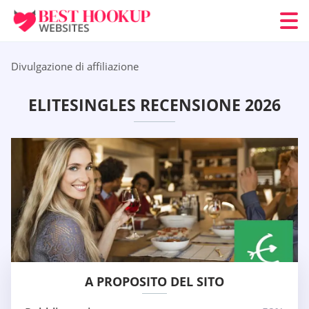
Divulgazione di affiliazione
ELITESINGLES RECENSIONE 2026
A PROPOSITO DEL SITO