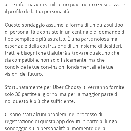
altre informazioni simili a tuo piacimento e visualizzare
il profilo della tua personalità.
Questo sondaggio assume la forma di un quiz sul tipo
di personalità e consiste in un centinaio di domande di
tipo semplice e più astratto. È una parte noiosa ma
essenziale della costruzione di un insieme di desideri,
tratti e bisogni che ti aiuterà a trovare qualcuno che
sia compatibile, non solo fisicamente, ma che
condivide le tue convinzioni fondamentali e le tue
visioni del futuro.
Sfortunatamente per Uber Choosy, ti verranno fornite
solo 30 partite al giorno, ma per la maggior parte di
noi questo è più che sufficiente.
Ci sono stati alcuni problemi nel processo di
registrazione di questa app dovuti in parte al lungo
sondaggio sulla personalità al momento della