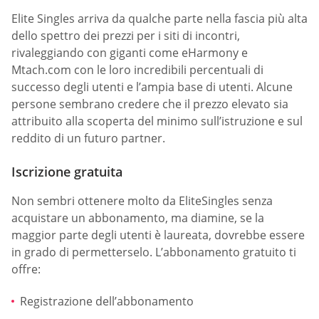
Elite Singles arriva da qualche parte nella fascia più alta
dello spettro dei prezzi per i siti di incontri,
rivaleggiando con giganti come eHarmony e
Mtach.com con le loro incredibili percentuali di
successo degli utenti e l’ampia base di utenti. Alcune
persone sembrano credere che il prezzo elevato sia
attribuito alla scoperta del minimo sull’istruzione e sul
reddito di un futuro partner.
Iscrizione gratuita
Non sembri ottenere molto da EliteSingles senza
acquistare un abbonamento, ma diamine, se la
maggior parte degli utenti è laureata, dovrebbe essere
in grado di permetterselo. L’abbonamento gratuito ti
offre:
Registrazione dell’abbonamento