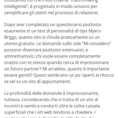
intelligente”, è progettato in modo univoco per
semplificare gli utenti nel processo di relazione.
Dopo aver completato un questionario piuttosto
esauriente in un test di personalità di tipo Myers-
Briggs, questo sito si chiude praticamente su un
utente gratuito. Le domande sullo stile “Mi considero”
possono diventare piuttosto estenuanti, e
ammettiamolo: chi vuole essere completamente
onesto con te stesso quando cerca di impressionare
un futuro partner? Mi arrabbio, quanto è importante
essere gentili? Questi sembrano un po ‘aperti al ritocco
se sei su un sito di appuntamenti.
La profondità delle domande è impressionante,
tuttavia, considerando che si tratta di un sito di
incontri e sembra condurti oltre le solite cazzate
superficiali che i siti web tendono a chiedere. I