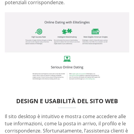
potenziali corrispondenze.
DESIGN E USABILITÀ DEL SITO WEB
Il sito desktop è intuitivo e mostra come accedere alle
tue informazioni, come la posta in arrivo, il profilo e le
corrispondenze. Sfortunatamente, l’assistenza clienti è