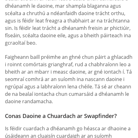
dhéanamh le daoine, mar shampla blaganna agus
scéalta a chruthú a ndéanfaidh daoine trácht orthu,
agus is féidir leat freagra a thabhairt ar na tráchtanna
sin. Is féidir leat trácht a dhéanamh freisin ar phictiúir,
físeáin, scéalta daoine eile, agus a bheith páirteach ina
gcraoltaí beo.
Faigheann baill préimhe an ghné chun páirt a ghlacadh
i roinnt comórtais grianghraf, rud a chabhraíonn leo a
bheith ar an mbarr i measc daoine, ar gné iontach í. Tá
seomraí comhrá ar an suíomh ina nascann daoine i
ngrúpaí agus a labhraíonn lena chéile. Tá sé ar cheann
de na bealaí iontacha chun cumarsáid a dhéanamh le
daoine randamacha.
Conas Daoine a Chuardach ar Swapfinder?
Is féidir cuardach a dhéanamh go héasca ar dhaoine a
úsáideann an cluaisín cuardaigh ar an suíomh