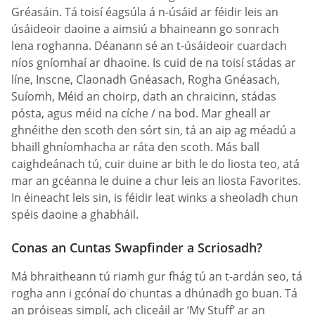
Gréasáin. Tá toisí éagsúla á n-úsáid ar féidir leis an
úsáideoir daoine a aimsiú a bhaineann go sonrach
lena roghanna. Déanann sé an t-úsáideoir cuardach
níos gníomhaí ar dhaoine. Is cuid de na toisí stádas ar
líne, Inscne, Claonadh Gnéasach, Rogha Gnéasach,
Suíomh, Méid an choirp, dath an chraicinn, stádas
pósta, agus méid na cíche / na bod. Mar gheall ar
ghnéithe den scoth den sórt sin, tá an aip ag méadú a
bhaill ghníomhacha ar ráta den scoth. Más ball
caighdeánach tú, cuir duine ar bith le do liosta teo, atá
mar an gcéanna le duine a chur leis an liosta Favorites.
In éineacht leis sin, is féidir leat winks a sheoladh chun
spéis daoine a ghabháil.
Conas an Cuntas Swapfinder a Scriosadh?
Má bhraitheann tú riamh gur fhág tú an t-ardán seo, tá
rogha ann i gcónaí do chuntas a dhúnadh go buan. Tá
an próiseas simplí, ach cliceáil ar ‘My Stuff’ ar an