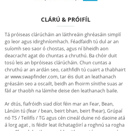
CLÁRÚ & PRÓIFÍL
Tá próiseas clárúcháin an láithreáin ghréasáin simplí
go leor agus idirghníomhach. Féadfaidh tú dul ar an
suíomh seo saor ó chostas, agus ní bheidh aon
deacracht agat do chuntas a chruthú. Ba chóir duit
tosú leis an bpróiseas clárúcháin. Chun cuntas a
chruthú ar an ardán seo, caithfidh tú cuairt a thabhairt
ar www.swapfinder.com, tar éis duit an leathanach
gréasáin seo a oscailt, beidh an fhoirm sínithe suas ar
fáil ar thaobh na láimhe deise den leathanach baile.
Ar dtús, fiafróidh siad díot féin mar an Fear, Bean,
Lánúin tú (fear / bean, beirt bhan, beirt fhear), Grúpaí
nó TS / Teilifís / TG agus cén cineál duine nó daoine atá
á lorg agat , is féidir leat ilchatagóirí a roghnú sa rogha