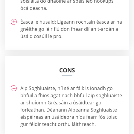
sóisialta do dhaoine ar spéis leo hookups
ócáideacha.
Éasca le húsáid: Ligeann rochtain éasca ar na
gnéithe go léir fiú don fhear dlí an t-ardán a
úsáid cosúil le pro.
CONS
Aip Soghluaiste, níl sé ar fáil: Is ionadh go
bhfuil a fhios agat nach bhfuil aip soghluaiste
ar shuíomh Gréasáin a úsáidtear go
forleathan. Déanann Aipeanna Soghluaiste
eispéireas an úsáideora níos fearr fós toisc
gur féidir teacht orthu láithreach.