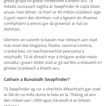
gnéas grúpa nó gnéas threesome a bheith acu. Tá
méadú suntasach tagtha ar SwapFinder le cúpla bliain
anuas. Faoi láthair, tá thart ar 40 milliún úsáideoir aige
ó gach cearn den domhan, rud a ligeann do dhaoine
comhpháirtí a aimsiú gar dá gceantar ar fud an
domhain.
Oibríonn an suíomh Gréasáin mar réiteach aon stad
más mian leat blaganna, físeáin, seomraí comhrá,
craoltaí beo, nó teachtaireachtaí pearsanta a
iniúchadh. Tá sé díreach mar a thógann ardán meán
sóisialta i gceart dóibh siúd ar gá iad féin a shásamh trí
ghnéas ócáideach a bheith acu.
Cathain a Bunaíodh Swapfinder?
Tá SwapFinder ag cur a sheirbhís éifeachtach gan stad
ar fáil do na mílte duine le fada an lá. Tháinig sé ann
den chéad uair i 2004 agus cláraíodh é an bhliain