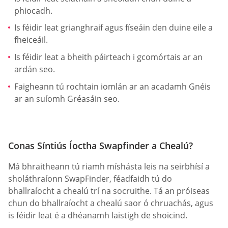
phiocadh.
Is féidir leat grianghraif agus físeáin den duine eile a
fheiceáil.
Is féidir leat a bheith páirteach i gcomórtais ar an
ardán seo.
Faigheann tú rochtain iomlán ar an acadamh Gnéis
ar an suíomh Gréasáin seo.
Conas Síntiús Íoctha Swapfinder a Chealú?
Má bhraitheann tú riamh míshásta leis na seirbhísí a
sholáthraíonn SwapFinder, féadfaidh tú do
bhallraíocht a chealú trí na socruithe. Tá an próiseas
chun do bhallraíocht a chealú saor ó chruachás, agus
is féidir leat é a dhéanamh laistigh de shoicind.