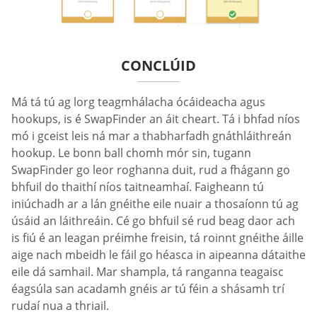
CONCLÚID
Má tá tú ag lorg teagmhálacha ócáideacha agus
hookups, is é SwapFinder an áit cheart. Tá i bhfad níos
mó i gceist leis ná mar a thabharfadh gnáthláithreán
hookup. Le bonn ball chomh mór sin, tugann
SwapFinder go leor roghanna duit, rud a fhágann go
bhfuil do thaithí níos taitneamhaí. Faigheann tú
iniúchadh ar a lán gnéithe eile nuair a thosaíonn tú ag
úsáid an láithreáin. Cé go bhfuil sé rud beag daor ach
is fiú é an leagan préimhe freisin, tá roinnt gnéithe áille
aige nach mbeidh le fáil go héasca in aipeanna dátaithe
eile dá samhail. Mar shampla, tá ranganna teagaisc
éagsúla san acadamh gnéis ar tú féin a shásamh trí
rudaí nua a thriail.