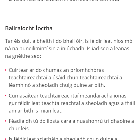
Ballraíocht Íoctha
Tar éis duit a bheith i do bhall óir, is féidir leat níos mó
ná na buneilimintí sin a iniúchadh. Is iad seo a leanas
na gnéithe seo:
Cuirtear ar do chumas an príomhchóras
teachtaireachtaí a úsáid chun teachtaireachtaí a
léamh nó a sheoladh chuig duine ar bith.
Cumasaítear teachtaireachtaí meandaracha ionas
gur féidir leat teachtaireachtaí a sheoladh agus a fháil
am ar bith is mian leat.
Féadfaidh tú do liosta cara a nuashonrú trí dhaoine a
chur leis.
Is féidir leat sciatháin a sheoladh chun duine a