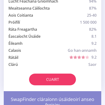
Lucht Féachana Gníomhach
94%
Meaitseanna Cáilíochta
87%
Aois Coitianta
25-40
Próifílí
1 500 000
Ráta Freagartha
82%
Éascaíocht Úsáide
8.1
Éileamh
9.2
Calaois
Go han-annamh
9.2
Rátáil
Clárú
Saor
CUAIRT
SwapFinder cláraíonn úsáideoirí anseo
freisin: