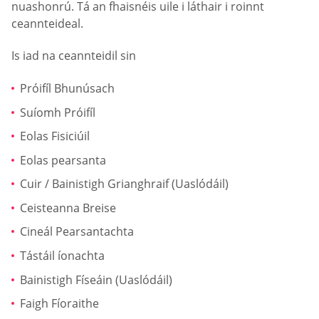
nuashonrú. Tá an fhaisnéis uile i láthair i roinnt
ceannteideal.
Is iad na ceannteidil sin
Próifíl Bhunúsach
Suíomh Próifíl
Eolas Fisiciúil
Eolas pearsanta
Cuir / Bainistigh Grianghraif (Uaslódáil)
Ceisteanna Breise
Cineál Pearsantachta
Tástáil íonachta
Bainistigh Físeáin (Uaslódáil)
Faigh Fíoraithe