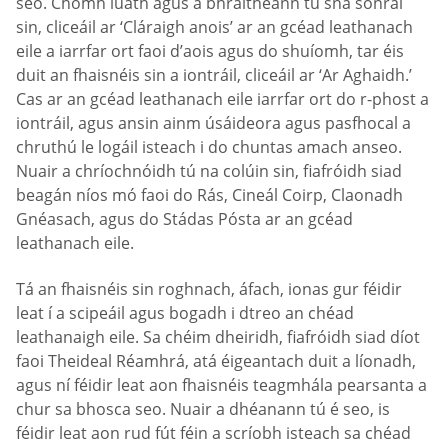
seo. Chomh luath agus a bhraitheann tú sna sonraí
sin, cliceáil ar ‘Cláraigh anois’ ar an gcéad leathanach
eile a iarrfar ort faoi d’aois agus do shuíomh, tar éis
duit an fhaisnéis sin a iontráil, cliceáil ar ‘Ar Aghaidh.’
Cas ar an gcéad leathanach eile iarrfar ort do r-phost a
iontráil, agus ansin ainm úsáideora agus pasfhocal a
chruthú le logáil isteach i do chuntas amach anseo.
Nuair a chríochnóidh tú na colúin sin, fiafróidh siad
beagán níos mó faoi do Rás, Cineál Coirp, Claonadh
Gnéasach, agus do Stádas Pósta ar an gcéad
leathanach eile.
Tá an fhaisnéis sin roghnach, áfach, ionas gur féidir
leat í a scipeáil agus bogadh i dtreo an chéad
leathanaigh eile. Sa chéim dheiridh, fiafróidh siad díot
faoi Theideal Réamhrá, atá éigeantach duit a líonadh,
agus ní féidir leat aon fhaisnéis teagmhála pearsanta a
chur sa bhosca seo. Nuair a dhéanann tú é seo, is
féidir leat aon rud fút féin a scríobh isteach sa chéad