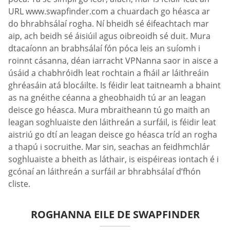
URL www.swapfinder.com a chuardach go héasca ar
do bhrabhsálaí rogha. Ní bheidh sé éifeachtach mar
aip, ach beidh sé áisiúil agus oibreoidh sé duit. Mura
dtacaíonn an brabhsálaí fón póca leis an suíomh i
roinnt cásanna, déan iarracht VPNanna saor in aisce a
úsáid a chabhróidh leat rochtain a fháil ar láithreáin
ghréasáin atá blocáilte. Is féidir leat taitneamh a bhaint
as na gnéithe céanna a gheobhaidh tú ar an leagan
deisce go héasca. Mura mbraitheann tú go maith an
leagan soghluaiste den láithreán a surfáil, is féidir leat
aistriú go dtí an leagan deisce go héasca tríd an rogha
a thapú i socruithe. Mar sin, seachas an feidhmchlár
soghluaiste a bheith as láthair, is eispéireas iontach é i
gcónaí an láithreán a surfáil ar bhrabhsálaí d’fhón
cliste.
ROGHANNA EILE DE SWAPFINDER