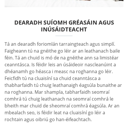
DEARADH SUÍOMH GRÉASÁIN AGUS
INÚSÁIDTEACHT
Tá an dearadh foriomlán tarraingteach agus simplí.
Faigheann tú na gnéithe go léir ar an leathanach baile
féin. Tá an chuid is mó de na gnéithe ann sa limistéar
ceanntásca. Is féidir leis an úsáideoir nascleanúint a
dhéanamh go héasca i measc na roghanna go léir.
Feicfidh tú na cluaisíní sa chuid ceanntásca a
thabharfaidh tú chuig leathanaigh éagsúla bunaithe ar
na roghanna. Mar shampla, tabharfaidh seomraí
comhrá tú chuig leathanach na seomraí comhrá le
bheith mar chuid de sheomraí comhrá éagsúla. Ar an
mbealach seo, is féidir leat na cluaisíní go léir a
rochtain agus oibriú go han-éifeachtach.