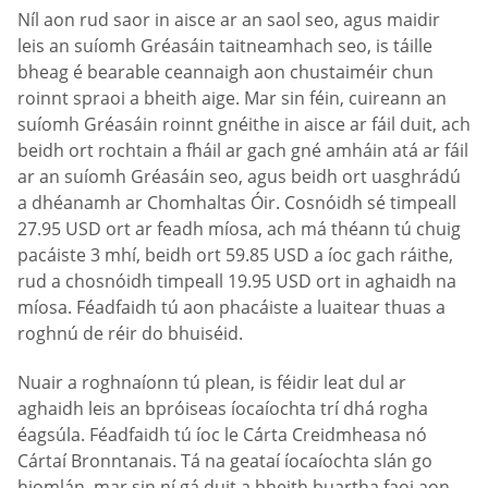
Níl aon rud saor in aisce ar an saol seo, agus maidir
leis an suíomh Gréasáin taitneamhach seo, is táille
bheag é bearable ceannaigh aon chustaiméir chun
roinnt spraoi a bheith aige. Mar sin féin, cuireann an
suíomh Gréasáin roinnt gnéithe in aisce ar fáil duit, ach
beidh ort rochtain a fháil ar gach gné amháin atá ar fáil
ar an suíomh Gréasáin seo, agus beidh ort uasghrádú
a dhéanamh ar Chomhaltas Óir. Cosnóidh sé timpeall
27.95 USD ort ar feadh míosa, ach má théann tú chuig
pacáiste 3 mhí, beidh ort 59.85 USD a íoc gach ráithe,
rud a chosnóidh timpeall 19.95 USD ort in aghaidh na
míosa. Féadfaidh tú aon phacáiste a luaitear thuas a
roghnú de réir do bhuiséid.
Nuair a roghnaíonn tú plean, is féidir leat dul ar
aghaidh leis an bpróiseas íocaíochta trí dhá rogha
éagsúla. Féadfaidh tú íoc le Cárta Creidmheasa nó
Cártaí Bronntanais. Tá na geataí íocaíochta slán go
hiomlán, mar sin ní gá duit a bheith buartha faoi aon