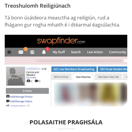
Treoshuíomh Reiligiúnach
Tá bonn úsáideora measctha ag reiligiún, rud a
fhágann gur rogha mhaith é i dtéarmaí éagsúlachta.
POLASAITHE PRAGHSÁLA