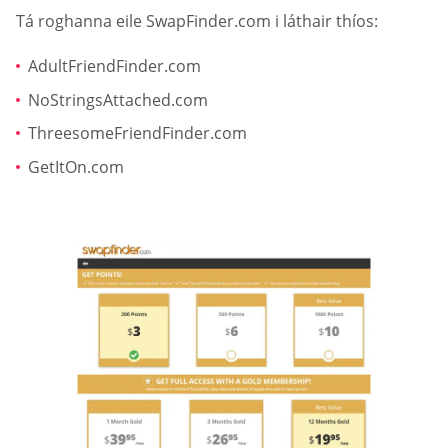
Tá roghanna eile SwapFinder.com i láthair thíos:
AdultFriendFinder.com
NoStringsAttached.com
ThreesomeFriendFinder.com
GetItOn.com