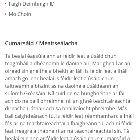
Faigh Deimhnigh ID
Mo Choin
Cumarsáid / Meaitseálacha
Tá bealaí éagsúla ann ar féidir leat a úsáid chun
teagmháil a dhéanamh le daoine air. Mar gheall ar an
oiread sin gnéithe a bheith ar fáil, is féidir leat a fháil
amach go leor bealaí is féidir leat a úsáid chun
taitneamh a bhaint as na daoine a úsáideann an
suíomh Gréasáin. Níl cuid de na bunghnéithe ar fáil
ach do na baill phréimhe; níl an ghné teachtaireachtaí
díreacha i láthair ach sa bhallraíocht phréimhe. Más
ball caighdeánach tú, is féidir leat réamhamharc a fháil
fós ar na teachtaireachtaí a fhaigheann tú, ach ní féidir
leat freagra a thabhairt ar na teachtaireachtaí sin. Tá
bealaí eile ann ar féidir leat a úsáid chun cumarsáid a