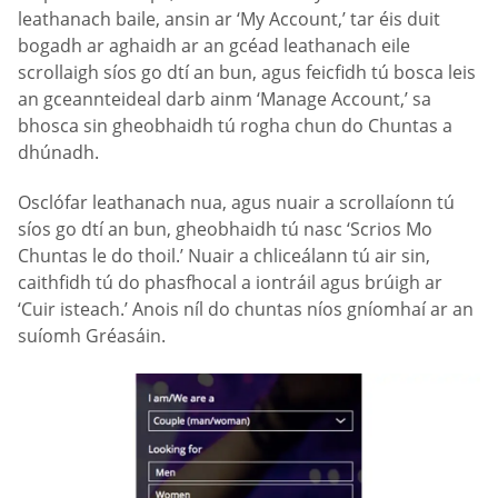
leathanach baile, ansin ar ‘My Account,’ tar éis duit
bogadh ar aghaidh ar an gcéad leathanach eile
scrollaigh síos go dtí an bun, agus feicfidh tú bosca leis
an gceannteideal darb ainm ‘Manage Account,’ sa
bhosca sin gheobhaidh tú rogha chun do Chuntas a
dhúnadh.
Osclófar leathanach nua, agus nuair a scrollaíonn tú
síos go dtí an bun, gheobhaidh tú nasc ‘Scrios Mo
Chuntas le do thoil.’ Nuair a chliceálann tú air sin,
caithfidh tú do phasfhocal a iontráil agus brúigh ar
‘Cuir isteach.’ Anois níl do chuntas níos gníomhaí ar an
suíomh Gréasáin.