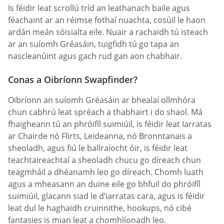
Is féidir leat scrollú tríd an leathanach baile agus
féachaint ar an réimse fothaí nuachta, cosúil le haon
ardán meán sóisialta eile. Nuair a rachaidh tú isteach
ar an suíomh Gréasáin, tuigfidh tú go tapa an
nascleanúint agus gach rud gan aon chabhair.
Conas a Oibríonn Swapfinder?
Oibríonn an suíomh Gréasáin ar bhealaí ollmhóra
chun cabhrú leat spréach a thabhairt i do shaol. Má
fhaigheann tú an phróifíl suimiúil, is féidir leat Iarratas
ar Chairde nó Flirts, Leideanna, nó Bronntanais a
sheoladh, agus fiú le ballraíocht óir, is féidir leat
teachtaireachtaí a sheoladh chucu go díreach chun
teagmháil a dhéanamh leo go díreach. Chomh luath
agus a mheasann an duine eile go bhfuil do phróifíl
suimiúil, glacann siad le d’iarratas cara, agus is féidir
leat dul le haghaidh cruinnithe, hookups, nó cibé
fantasies is mian leat a chomhlíonadh leo.