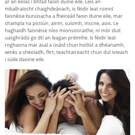
ar an eolas i bhfad faoin duine eile. Leis an
mballraíocht chaighdeánach, is féidir leat roinnt
faisnéise bunúsacha a fheiceáil faoin duine eile, mar
shampla na pictiúir, ainm, suíomh, inscne, aois. Le
haghaidh faisnéise níos mionsonraithe, ní mór duit
uasghrádú go dtí an leagan préimhe. Is féidir leat
roghanna mar asal a úsáid chun hotlist a dhéanamh,
winks a sheoladh, flirt, teachtaireacht chun dul isteach
i súile daoine eile.