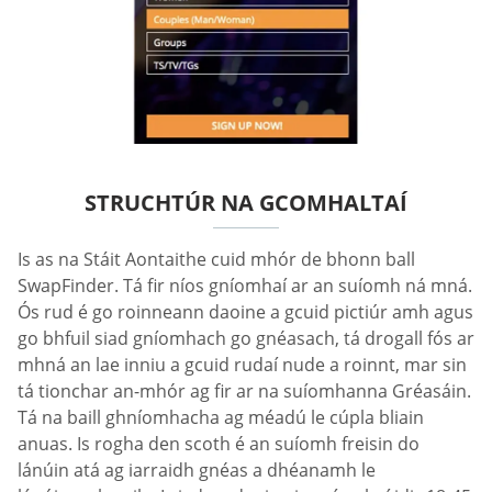
STRUCHTÚR NA GCOMHALTAÍ
Is as na Stáit Aontaithe cuid mhór de bhonn ball
SwapFinder. Tá fir níos gníomhaí ar an suíomh ná mná.
Ós rud é go roinneann daoine a gcuid pictiúr amh agus
go bhfuil siad gníomhach go gnéasach, tá drogall fós ar
mhná an lae inniu a gcuid rudaí nude a roinnt, mar sin
tá tionchar an-mhór ag fir ar na suíomhanna Gréasáin.
Tá na baill ghníomhacha ag méadú le cúpla bliain
anuas. Is rogha den scoth é an suíomh freisin do
lánúin atá ag iarraidh gnéas a dhéanamh le