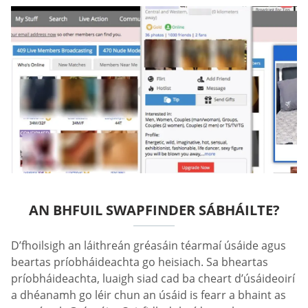
AN BHFUIL SWAPFINDER SÁBHÁILTE?
D’fhoilsigh an láithreán gréasáin téarmaí úsáide agus
beartas príobháideachta go heisiach. Sa bheartas
príobháideachta, luaigh siad cad ba cheart d’úsáideoirí
a dhéanamh go léir chun an úsáid is fearr a bhaint as