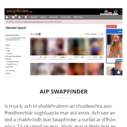
AIP SWAPFINDER
Is trua é, ach ní sholáthraíonn an chuideachta aon
fheidhmchlár soghluaiste mar atá anois. Ach seo an
leid a chabhróidh leat SwapFinder a surfáil ar d’fhón
póca. Tá sé simplí go leor, áfach, mar is féidir leat an