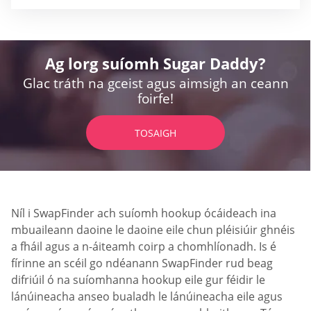
Ag lorg suíomh Sugar Daddy?
Glac tráth na gceist agus aimsigh an ceann
foirfe!
TOSAIGH
Níl i SwapFinder ach suíomh hookup ócáideach ina
mbuaileann daoine le daoine eile chun pléisiúir ghnéis
a fháil agus a n-áiteamh coirp a chomhlíonadh. Is é
fírinne an scéil go ndéanann SwapFinder rud beag
difriúil ó na suíomhanna hookup eile gur féidir le
lánúineacha anseo bualadh le lánúineacha eile agus