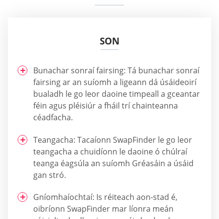
SON
Bunachar sonraí fairsing: Tá bunachar sonraí
fairsing ar an suíomh a ligeann dá úsáideoirí
bualadh le go leor daoine timpeall a gceantar
féin agus pléisiúr a fháil trí chainteanna
céadfacha.
Teangacha: Tacaíonn SwapFinder le go leor
teangacha a chuidíonn le daoine ó chúlraí
teanga éagsúla an suíomh Gréasáin a úsáid
gan stró.
Gníomhaíochtaí: Is réiteach aon-stad é,
oibríonn SwapFinder mar líonra meán