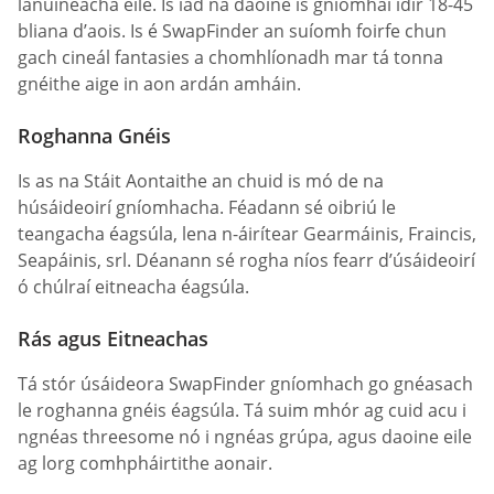
lánúineacha eile. Is iad na daoine is gníomhaí idir 18-45
bliana d’aois. Is é SwapFinder an suíomh foirfe chun
gach cineál fantasies a chomhlíonadh mar tá tonna
gnéithe aige in aon ardán amháin.
Roghanna Gnéis
Is as na Stáit Aontaithe an chuid is mó de na
húsáideoirí gníomhacha. Féadann sé oibriú le
teangacha éagsúla, lena n-áirítear Gearmáinis, Fraincis,
Seapáinis, srl. Déanann sé rogha níos fearr d’úsáideoirí
ó chúlraí eitneacha éagsúla.
Rás agus Eitneachas
Tá stór úsáideora SwapFinder gníomhach go gnéasach
le roghanna gnéis éagsúla. Tá suim mhór ag cuid acu i
ngnéas threesome nó i ngnéas grúpa, agus daoine eile
ag lorg comhpháirtithe aonair.