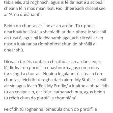
tábla eile, atá roghnach, agus is féidir leat é a scipeáil
cheana féin más mian leat. Faoi dheireadh cliceáil seo
ar ‘Arna dhéanamh.’
Beidh do chuntas ar líne ar an ardán. Tá r-phost
dearbhaithe sásta a sheoladh ar do r-phost le seiceáil
an tusa é, agus níl le déanamh agat ach cliceáil ar an
nasc a luaitear sa ríomhphost chun do phróifíl a
dhearbhú.
Díreach tar éis cuntas a chruthú ar an ardán seo, is
féidir leat do phróifíl a nuashonrú agus cuma níos
tarraingtí a chur air. Nuair a logálann tú isteach i do
chuntas, feicfidh tú rogha darb ainm ‘My Stuff,’ cliceáil
air sin agus féach ‘Edit My Profile,’ a luaithe a bhuailfidh
tú an cnaipe sin, osclófar leathanach nua, agus beidh
tú réidh chun do phróifíl a chomhlánú.
Feicfidh tú roghanna iomadúla chun do phróifíl a