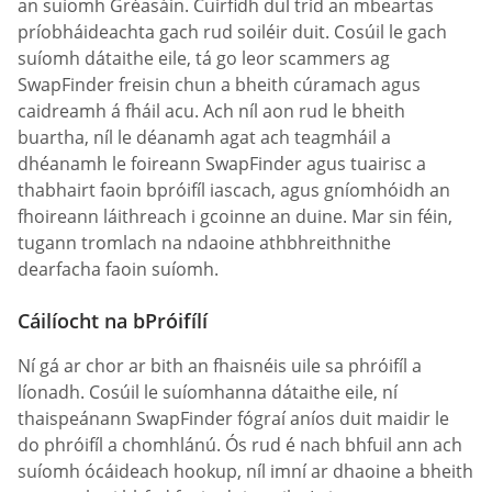
an suíomh Gréasáin. Cuirfidh dul tríd an mbeartas
príobháideachta gach rud soiléir duit. Cosúil le gach
suíomh dátaithe eile, tá go leor scammers ag
SwapFinder freisin chun a bheith cúramach agus
caidreamh á fháil acu. Ach níl aon rud le bheith
buartha, níl le déanamh agat ach teagmháil a
dhéanamh le foireann SwapFinder agus tuairisc a
thabhairt faoin bpróifíl iascach, agus gníomhóidh an
fhoireann láithreach i gcoinne an duine. Mar sin féin,
tugann tromlach na ndaoine athbhreithnithe
dearfacha faoin suíomh.
Cáilíocht na bPróifílí
Ní gá ar chor ar bith an fhaisnéis uile sa phróifíl a
líonadh. Cosúil le suíomhanna dátaithe eile, ní
thaispeánann SwapFinder fógraí aníos duit maidir le
do phróifíl a chomhlánú. Ós rud é nach bhfuil ann ach
suíomh ócáideach hookup, níl imní ar dhaoine a bheith