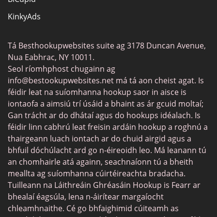
KinkyAds
SwapFinder
Tá Besthookupwebsites suite ag 3178 Duncan Avenue,
Together2Night
Nua Eabhrac, NY 10011.
MyLOL
Seol ríomhphost chugainn ag
info@bestookupwebsites.net
má tá aon cheist agat. Is
Swingtowns
féidir leat na suíomhanna hookup saor in aisce is
Instabang
iontaofa a aimsiú trí úsáid a bhaint as ár gcuid moltaí;
Gan trácht ar do dhátaí agus do hookups idéalach. Is
féidir linn cabhrú leat freisin ardáin hookup a roghnú a
thairgeann luach iontach ar do chuid airgid agus a
bhfuil dóchúlacht ard go n-éireoidh leo. Má leanann tú
an chomhairle atá againn, seachnaíonn tú a bheith
meallta ag suíomhanna cúirtéireachta bradacha.
Tuilleann na Láithreáin Ghréasáin Hookup is Fearr ar
bhealaí éagsúla, lena n-áirítear margaíocht
chleamhnaithe. Cé go bhfaighimid cúiteamh as