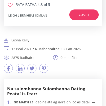
RÁTA RATHA
4.8 of 5
CUAIRT
LÉIGH LÉIRMHEAS IOMLÁN
Leona Kelly
12 Beal 2021
Nuashonraithe:
02 Ean 2026
2875 Radhairc
0 min léite
Na suiomhanna Suíomhanna Dating
Peataí is fearr
daoine atá ag iarraidh íoc as dátaí
GO MAITH LE