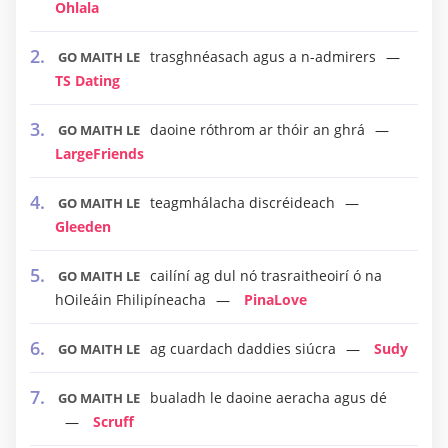
Ohlala
trasghnéasach agus a n-admirers
GO MAITH LE
TS Dating
daoine róthrom ar thóir an ghrá
GO MAITH LE
LargeFriends
teagmhálacha discréideach
GO MAITH LE
Gleeden
cailíní ag dul nó trasraitheoirí ó na
GO MAITH LE
hOileáin Fhilipíneacha
PinaLove
ag cuardach daddies siúcra
Sudy
GO MAITH LE
bualadh le daoine aeracha agus dé
GO MAITH LE
Scruff