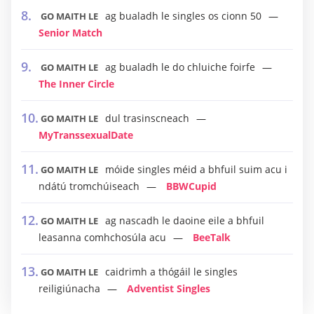
ag bualadh le singles os cionn 50
GO MAITH LE
Senior Match
ag bualadh le do chluiche foirfe
GO MAITH LE
The Inner Circle
dul trasinscneach
GO MAITH LE
MyTranssexualDate
móide singles méid a bhfuil suim acu i
GO MAITH LE
ndátú tromchúiseach
BBWCupid
ag nascadh le daoine eile a bhfuil
GO MAITH LE
leasanna comhchosúla acu
BeeTalk
caidrimh a thógáil le singles
GO MAITH LE
reiligiúnacha
Adventist Singles