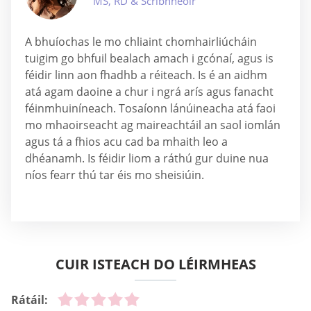
MS, RD & Scríbhneoir
A bhuíochas le mo chliaint chomhairliúcháin
tuigim go bhfuil bealach amach i gcónaí, agus is
féidir linn aon fhadhb a réiteach. Is é an aidhm
atá agam daoine a chur i ngrá arís agus fanacht
féinmhuiníneach. Tosaíonn lánúineacha atá faoi
mo mhaoirseacht ag maireachtáil an saol iomlán
agus tá a fhios acu cad ba mhaith leo a
dhéanamh. Is féidir liom a ráthú gur duine nua
níos fearr thú tar éis mo sheisiúin.
CUIR ISTEACH DO LÉIRMHEAS
Rátáil: