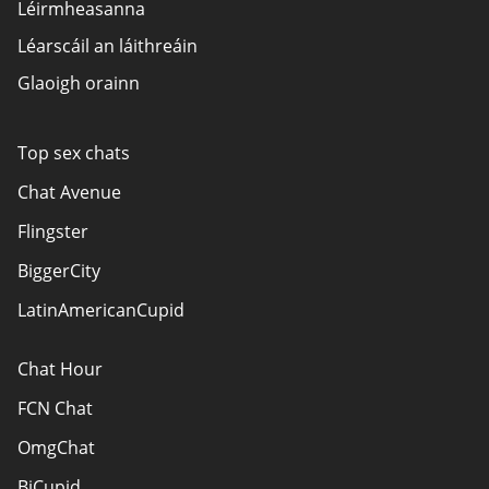
Léirmheasanna
Léarscáil an láithreáin
Glaoigh orainn
Top sex chats
Chat Avenue
Flingster
BiggerCity
LatinAmericanCupid
Chat Hour
FCN Chat
OmgChat
BiCupid