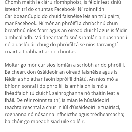
Chomh maith le clárú ríomhphoist, is féidir leat síniú
isteach trí do chuntas Facebook. Ní roinnfidh
CaribbeanCupid do chuid faisnéise leis an tríú páirtí,
mar Facebook. Ní mór an phróifíl a chríochnú chun
breathnú níos fearr agus an oiread cluichí agus is féidir
a mhealladh. Má dhéantar faisnéis iomlán a nuashonrú
nó a uaslódáil chuig do phróifíl tá sé níos tarraingtí
cuairt a thabhairt ar do chuntas.
Moltar go mór cur síos iomlán a scríobh ar do phróifíl.
Ba cheart don úsáideoir an oiread faisnéise agus is
féidir a sholáthar faoin bpróifíl dhátú. An níos mó a
bhíonn sonraí i do phróifíl, is amhlaidh is mó a
fhéadfaidh tú cluichí, sainroghanna nó thaitin leat a
fháil. De réir roinnt taithí, is mian le húsáideoirí
teachtaireachtaí a chur in iúl d’úsáideoirí le tuairiscí,
roghanna nó nósanna infheicthe agus trédhearcacha;
ba chóir go mbeadh siad uile soiléir.