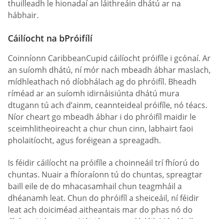
thuilleadh le hionadaí an láithreáin dhátú ar na
hábhair.
Cáilíocht na bPróifílí
Coinníonn CaribbeanCupid cáilíocht próifíle i gcónaí. Ar
an suíomh dhátú, ní mór nach mbeadh ábhar maslach,
mídhleathach nó díobhálach ag do phróifíl. Bheadh
ríméad ar an suíomh idirnáisiúnta dhátú mura
dtugann tú ach d’ainm, ceannteideal próifíle, nó téacs.
Níor cheart go mbeadh ábhar i do phróifíl maidir le
sceimhlitheoireacht a chur chun cinn, labhairt faoi
pholaitíocht, agus foréigean a spreagadh.
Is féidir cáilíocht na próifíle a choinneáil trí fhíorú do
chuntas. Nuair a fhíoraíonn tú do chuntas, spreagtar
baill eile de do mhacasamhail chun teagmháil a
dhéanamh leat. Chun do phróifíl a sheiceáil, ní féidir
leat ach doiciméad aitheantais mar do phas nó do