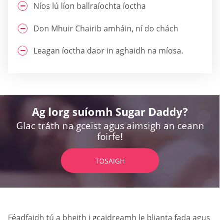
Níos lú líon ballraíochta íoctha
Don Mhuir Chairib amháin, ní do chách
Leagan íoctha daor in aghaidh na míosa.
Ag lorg suíomh Sugar Daddy?
Glac tráth na gceist agus aimsigh an ceann
foirfe!
TOSAIGH
Féadfaidh tú a bheith i gcaidreamh le blianta fada agus