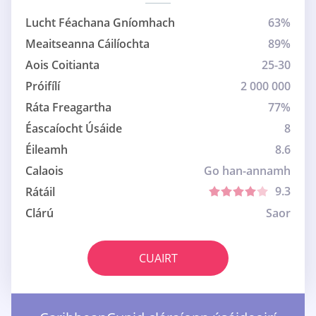
Lucht Féachana Gníomhach
63%
Meaitseanna Cáilíochta
89%
Aois Coitianta
25-30
Próifílí
2 000 000
Ráta Freagartha
77%
Éascaíocht Úsáide
8
Éileamh
8.6
Calaois
Go han-annamh
9.3
Rátáil
Clárú
Saor
CUAIRT