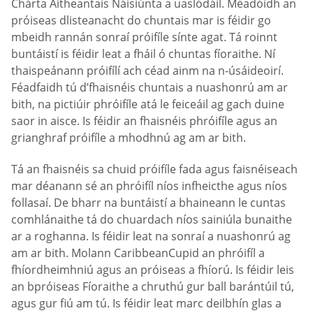
Chárta Aitheantais Náisiúnta a uaslódáil. Méadóidh an
próiseas dlisteanacht do chuntais mar is féidir go
mbeidh rannán sonraí próifíle sínte agat. Tá roinnt
buntáistí is féidir leat a fháil ó chuntas fíoraithe. Ní
thaispeánann próifílí ach céad ainm na n-úsáideoirí.
Féadfaidh tú d’fhaisnéis chuntais a nuashonrú am ar
bith, na pictiúir phróifíle atá le feiceáil ag gach duine
saor in aisce. Is féidir an fhaisnéis phróifíle agus an
grianghraf próifíle a mhodhnú ag am ar bith.
Tá an fhaisnéis sa chuid próifíle fada agus faisnéiseach
mar déanann sé an phróifíl níos infheicthe agus níos
follasaí. De bharr na buntáistí a bhaineann le cuntas
comhlánaithe tá do chuardach níos sainiúla bunaithe
ar a roghanna. Is féidir leat na sonraí a nuashonrú ag
am ar bith. Molann CaribbeanCupid an phróifíl a
fhíordheimhniú agus an próiseas a fhíorú. Is féidir leis
an bpróiseas Fíoraithe a chruthú gur ball barántúil tú,
agus gur fiú am tú. Is féidir leat marc deilbhín glas a