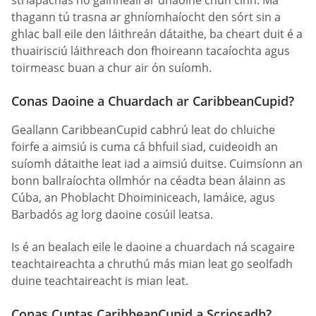
striapachas nó gáinneáil ar dhaoine chun cinn. Má
thagann tú trasna ar ghníomhaíocht den sórt sin a
ghlac ball eile den láithreán dátaithe, ba cheart duit é a
thuairisciú láithreach don fhoireann tacaíochta agus
toirmeasc buan a chur air ón suíomh.
Conas Daoine a Chuardach ar CaribbeanCupid?
Geallann CaribbeanCupid cabhrú leat do chluiche
foirfe a aimsiú is cuma cá bhfuil siad, cuideoidh an
suíomh dátaithe leat iad a aimsiú duitse. Cuimsíonn an
bonn ballraíochta ollmhór na céadta bean álainn as
Cúba, an Phoblacht Dhoiminiceach, Iamáice, agus
Barbadós ag lorg daoine cosúil leatsa.
Is é an bealach eile le daoine a chuardach ná scagaire
teachtaireachta a chruthú más mian leat go seolfadh
duine teachtaireacht is mian leat.
Conas Cuntas CaribbeanCupid a Scriosadh?