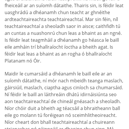
fheiceáil ar an suíomh dátaithe. Thairis sin, is féidir leat
uasghrádú a dhéanamh chun teacht ar ghnéithe
ardteachtaireachta teachtaireachtaí. Mar sin féin, níl
teachtaireachtaí a sheoladh saor in aisce; caithfidh tú
an cuntas a nuashonrú chun leas a bhaint as an ngné.
Is féidir leat teagmháil a dhéanamh go héasca le baill
eile amháin trí bhallraíocht íoctha a bheith agat. Is
féidir leat leas a bhaint as an rogha ó bhallraíocht
Platanam nó Óir.
Maidir le cumarsáid a dhéanamh le baill eile ar an
suíomh dátaithe, ní mór nach mbeidh teanga maslach,
gáirsiúil, maslach, ciaptha agus ciníoch sa chumarsáid.
Ní féidir le baill an láithreáin dhátú idirnáisiúnta seo
aon teachtaireachtaí de chineál gnéasach a sheoladh.
Níor chóir duit a bheith ag téacsáil a bhraitheann ball
eile go molann tú foréigean nó sceimhlitheoireacht.
Níor cheart don bhall teachtaireachtaí a chuireann