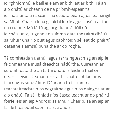
idirghníomhú le baill eile am ar bith, áit ar bith. Tá an
aip dhátú ar cheann de na príomh-aipeanna
idirnáisiúnta a nascann na céadta bean agus fear singil
sa Mhuir Chairib lena gcluichí foirfe agus cosúla ar fud
na cruinne. Má tá tú ag lorg duine áitiúil nó
idirnáisiúnta, tugann an suíomh dátaithe taithí dhátú
sa Mhuir Chairib duit agus cabhróidh sé leat do pháirtí
dátaithe a aimsiú bunaithe ar do rogha.
Tá comhéadan uathúil agus tarraingteach ag an aip le
feidhmeanna inúsáidteachta nádúrtha. Cuireann an
suíomh dátaithe an taithí dhátú is féidir a fháil ón
deasc freisin. Déanann sé taithí dhátú i bhfad níos
fearr agus so-úsáidte. Déanann tú feidhm na
teachtaireachta níos eagraithe agus níos daingne ar an
aip dhátú. Tá sé i bhfad níos éasca teacht ar do pháirtí
foirfe leis an aip Android sa Mhuir Chairib. Tá an aip ar
fáil le híoslódáil saor in aisce anois.