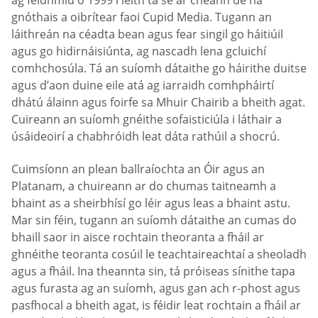
ag feidhmiú ó 1999 i leith tá sé ar cheann de na
gnóthais a oibrítear faoi Cupid Media. Tugann an
láithreán na céadta bean agus fear singil go háitiúil
agus go hidirnáisiúnta, ag nascadh lena gcluichí
comhchosúla. Tá an suíomh dátaithe go háirithe duitse
agus d’aon duine eile atá ag iarraidh comhpháirtí
dhátú álainn agus foirfe sa Mhuir Chairib a bheith agat.
Cuireann an suíomh gnéithe sofaisticiúla i láthair a
úsáideoirí a chabhróidh leat dáta rathúil a shocrú.
Cuimsíonn an plean ballraíochta an Óir agus an
Platanam, a chuireann ar do chumas taitneamh a
bhaint as a sheirbhísí go léir agus leas a bhaint astu.
Mar sin féin, tugann an suíomh dátaithe an cumas do
bhaill saor in aisce rochtain theoranta a fháil ar
ghnéithe teoranta cosúil le teachtaireachtaí a sheoladh
agus a fháil. Ina theannta sin, tá próiseas sínithe tapa
agus furasta ag an suíomh, agus gan ach r-phost agus
pasfhocal a bheith agat, is féidir leat rochtain a fháil ar