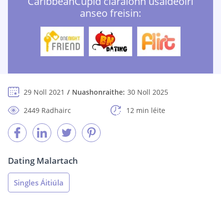
CaribbeanCupid cláraíonn úsáideoirí
anseo freisin:
29 Noll 2021
Nuashonraithe:
30 Noll 2025
2449 Radhairc
12 min léite
Dating Malartach
Singles Áitiúla