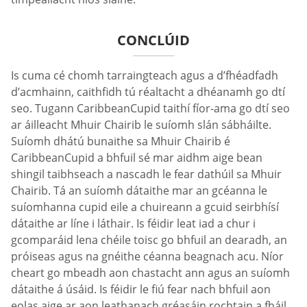
CONCLÚID
Is cuma cé chomh tarraingteach agus a d’fhéadfadh
d’acmhainn, caithfidh tú réaltacht a dhéanamh go dtí
seo. Tugann CaribbeanCupid taithí fíor-ama go dtí seo
ar áilleacht Mhuir Chairib le suíomh slán sábháilte.
Suíomh dhátú bunaithe sa Mhuir Chairib é
CaribbeanCupid a bhfuil sé mar aidhm aige bean
shingil taibhseach a nascadh le fear dathúil sa Mhuir
Chairib. Tá an suíomh dátaithe mar an gcéanna le
suíomhanna cupid eile a chuireann a gcuid seirbhísí
dátaithe ar líne i láthair. Is féidir leat iad a chur i
gcomparáid lena chéile toisc go bhfuil an dearadh, an
próiseas agus na gnéithe céanna beagnach acu. Níor
cheart go mbeadh aon chastacht ann agus an suíomh
dátaithe á úsáid. Is féidir le fiú fear nach bhfuil aon
eolas aige ar aon leathanach gréasáin rochtain a fháil