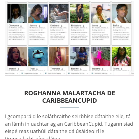
ROGHANNA MALARTACHA DE
CARIBBEANCUPID
I gcomparáid le soláthraithe seirbhíse dátaithe eile, tá
an lámh in uachtar ag an CaribbeanCupid. Tugann siad
eispéireas uathúil dátaithe dá úsáideoirí le
timpeallacht níos sláine.