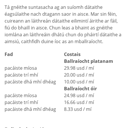
Tá gnéithe suntasacha ag an suíomh dátaithe
éagsúlaithe nach dtagann saor in aisce. Mar sin féin,
cuireann an láithreán dátaithe eilimintí áirithe ar fáil,
fiú do bhaill in aisce. Chun leas a bhaint as gnéithe
iomlána an láithreáin dhátú chun do pháirtí dátaithe a
aimsiú, caithfidh duine íoc as an mballraíocht.
Fad
Costais
Ballraíocht platanam
pacáiste míosa
29.98 usd / mí
pacáiste trí mhí
20.00 usd / mí
pacáiste dhá mhí dhéag
10.00 usd / mí
Ballraíocht óir
pacáiste míosa
24.98 usd / mí
pacáiste trí mhí
16.66 usd / mí
pacáiste dhá mhí dhéag
8.33 usd / mí