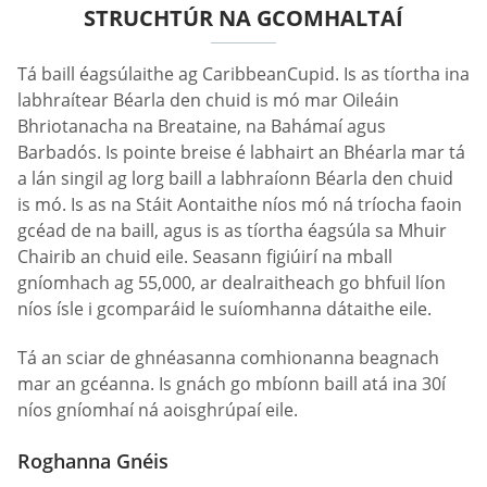
STRUCHTÚR NA GCOMHALTAÍ
Tá baill éagsúlaithe ag CaribbeanCupid. Is as tíortha ina
labhraítear Béarla den chuid is mó mar Oileáin
Bhriotanacha na Breataine, na Bahámaí agus
Barbadós. Is pointe breise é labhairt an Bhéarla mar tá
a lán singil ag lorg baill a labhraíonn Béarla den chuid
is mó. Is as na Stáit Aontaithe níos mó ná tríocha faoin
gcéad de na baill, agus is as tíortha éagsúla sa Mhuir
Chairib an chuid eile. Seasann figiúirí na mball
gníomhach ag 55,000, ar dealraitheach go bhfuil líon
níos ísle i gcomparáid le suíomhanna dátaithe eile.
Tá an sciar de ghnéasanna comhionanna beagnach
mar an gcéanna. Is gnách go mbíonn baill atá ina 30í
níos gníomhaí ná aoisghrúpaí eile.
Roghanna Gnéis