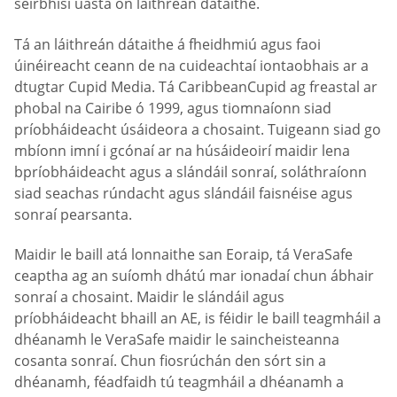
seirbhísí uasta ón láithreán dátaithe.
Tá an láithreán dátaithe á fheidhmiú agus faoi
úinéireacht ceann de na cuideachtaí iontaobhais ar a
dtugtar Cupid Media. Tá CaribbeanCupid ag freastal ar
phobal na Cairibe ó 1999, agus tiomnaíonn siad
príobháideacht úsáideora a chosaint. Tuigeann siad go
mbíonn imní i gcónaí ar na húsáideoirí maidir lena
bpríobháideacht agus a slándáil sonraí, soláthraíonn
siad seachas rúndacht agus slándáil faisnéise agus
sonraí pearsanta.
Maidir le baill atá lonnaithe san Eoraip, tá VeraSafe
ceaptha ag an suíomh dhátú mar ionadaí chun ábhair
sonraí a chosaint. Maidir le slándáil agus
príobháideacht bhaill an AE, is féidir le baill teagmháil a
dhéanamh le VeraSafe maidir le saincheisteanna
cosanta sonraí. Chun fiosrúchán den sórt sin a
dhéanamh, féadfaidh tú teagmháil a dhéanamh a