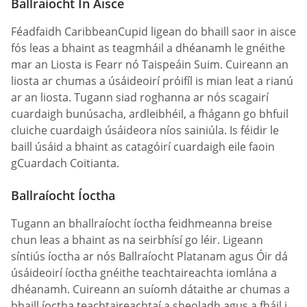
Ballraíocht In Aisce
Féadfaidh CaribbeanCupid ligean do bhaill saor in aisce
fós leas a bhaint as teagmháil a dhéanamh le gnéithe
mar an Liosta is Fearr nó Taispeáin Suim. Cuireann an
liosta ar chumas a úsáideoirí próifíl is mian leat a rianú
ar an liosta. Tugann siad roghanna ar nós scagairí
cuardaigh bunúsacha, ardleibhéil, a fhágann go bhfuil
cluiche cuardaigh úsáideora níos sainiúla. Is féidir le
baill úsáid a bhaint as catagóirí cuardaigh eile faoin
gCuardach Coitianta.
Ballraíocht Íoctha
Tugann an bhallraíocht íoctha feidhmeanna breise
chun leas a bhaint as na seirbhísí go léir. Ligeann
síntiús íoctha ar nós Ballraíocht Platanam agus Óir dá
úsáideoirí íoctha gnéithe teachtaireachta iomlána a
dhéanamh. Cuireann an suíomh dátaithe ar chumas a
bhaill íoctha teachtaireachtaí a sheoladh agus a fháil i