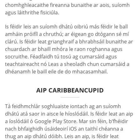
chomhghleacaithe fireanna bunaithe ar aois, suíomh
agus láithrithe fisiciúla.
Is féidir leis an suíomh dhátú oibriú más féidir le ball
amháin próifíl a chruthú; ar éigean go dtógann sé mí
clárú. Is féidir leat grianghraif a bhrabhsáil bunaithe ar
chuardach ar bhaill mhóra le raon roghanna agus
socruithe. Féadfaidh tú tosú ag cumarsáid agus
teachtaireacht nó Leas a sheoladh chun cumarsáid a
dhéanamh le baill eile de do mhacasamhail.
AIP CARIBBEANCUPID
Tá feidhmchlár soghluaiste iontach ag an suíomh
dhátú atá saor in aisce le híoslódáil. Is féidir leat an aip
a íoslódáil ó Google Play Store. Mar sin féin, b’fhéidir
nach bhfaighidh úsáideoirí iOS an taithí chéanna a
thug an aip dhátú dóibh. Leis an aip, is féidir leat