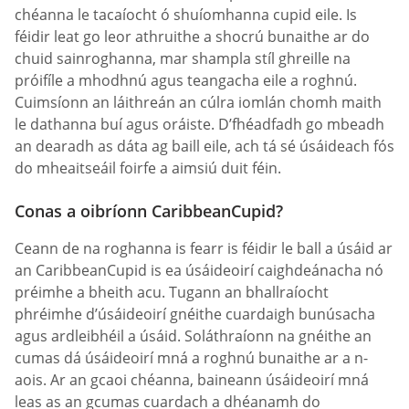
chéanna le tacaíocht ó shuíomhanna cupid eile. Is
féidir leat go leor athruithe a shocrú bunaithe ar do
chuid sainroghanna, mar shampla stíl ghreille na
próifíle a mhodhnú agus teangacha eile a roghnú.
Cuimsíonn an láithreán an cúlra iomlán chomh maith
le dathanna buí agus oráiste. D’fhéadfadh go mbeadh
an dearadh as dáta ag baill eile, ach tá sé úsáideach fós
do mheaitseáil foirfe a aimsiú duit féin.
Conas a oibríonn CaribbeanCupid?
Ceann de na roghanna is fearr is féidir le ball a úsáid ar
an CaribbeanCupid is ea úsáideoirí caighdeánacha nó
préimhe a bheith acu. Tugann an bhallraíocht
phréimhe d’úsáideoirí gnéithe cuardaigh bunúsacha
agus ardleibhéil a úsáid. Soláthraíonn na gnéithe an
cumas dá úsáideoirí mná a roghnú bunaithe ar a n-
aois. Ar an gcaoi chéanna, baineann úsáideoirí mná
leas as an gcumas cuardach a dhéanamh do