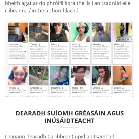
bheith agat ar do phróifíl fíoraithe. Is í an tsaoráid eile
clibeanna áirithe a chomhlachú.
DEARADH SUÍOMH GRÉASÁIN AGUS
INÚSÁIDTEACHT
Leanann dearadh CaribbeanCupid an tsamhail