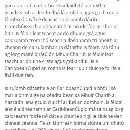
gan aon rud a mhothú. Féadfaidh tú a bheith i
gcaidreamh ar feadh dhá lá amháin agus gach rud a
láimhseáil. Níl sé deacair caidreamh dáiríre
tromchúiseach a dhéanamh ar an idirlíon ar chor ar
bith. Is féidir leat teacht ar do dhuine grá agus
caidreamh tromchúiseach a dhéanamh trí bheith ar
cheann de na suíomhanna dátaithe is fearr. Má tá tú
ag lorg maité dhátú ón Mhuir Chairib, is féidir leat
teacht ar dhuine cliste agus grá-andúil. Is é
CaribbeanCupid an rogha is fearr duit cluiche foirfe a
fháil duit féin.
Is suíomh dátaithe é an CaribbeanCupid a bhfuil sé
mar aidhm aige na céadta bean sa Mhuir Chairib a
nascadh lena gcuid cluichí ar fud an domhain. Is féidir
leat é a dhéanamh ar CaribbeanCupid má tá tú ag lorg
caidreamh foirfe nó dáta a chur le singil le cluiche den
chineál céanna. Tá an láithreán idirnáisiúnta um dhátú