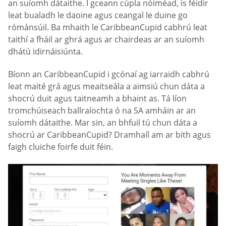
an suíomh dátaithe. I gceann cúpla nóiméad, is féidir
leat bualadh le daoine agus ceangal le duine go
rómánsúil. Ba mhaith le CaribbeanCupid cabhrú leat
taithí a fháil ar ghrá agus ar chairdeas ar an suíomh
dhátú idirnáisiúnta.
Bíonn an CaribbeanCupid i gcónaí ag iarraidh cabhrú
leat maité grá agus meaitseála a aimsiú chun dáta a
shocrú duit agus taitneamh a bhaint as. Tá líon
tromchúiseach ballraíochta ó na SA amháin ar an
suíomh dátaithe. Mar sin, an bhfuil tú chun dáta a
shocrú ar CaribbeanCupid? Dramhaíl am ar bith agus
faigh cluiche foirfe duit féin.