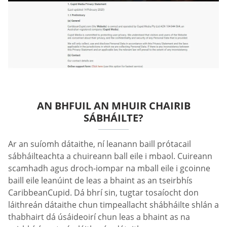
AN BHFUIL AN MHUIR CHAIRIB
SÁBHÁILTE?
Ar an suíomh dátaithe, ní leanann baill prótacail
sábháilteachta a chuireann ball eile i mbaol. Cuireann
scamhadh agus droch-iompar na mball eile i gcoinne
baill eile leanúint de leas a bhaint as an tseirbhís
CaribbeanCupid. Dá bhrí sin, tugtar tosaíocht don
láithreán dátaithe chun timpeallacht shábháilte shlán a
thabhairt dá úsáideoirí chun leas a bhaint as na