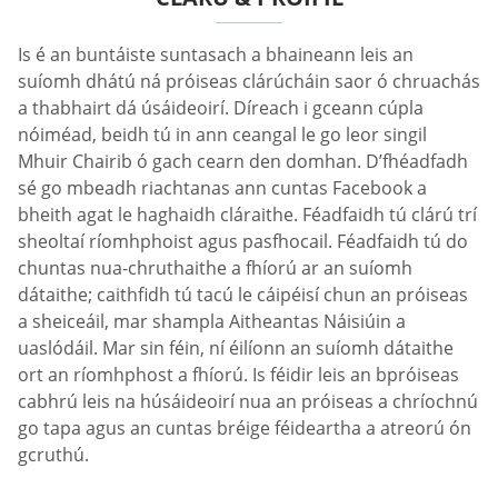
Is é an buntáiste suntasach a bhaineann leis an
suíomh dhátú ná próiseas clárúcháin saor ó chruachás
a thabhairt dá úsáideoirí. Díreach i gceann cúpla
nóiméad, beidh tú in ann ceangal le go leor singil
Mhuir Chairib ó gach cearn den domhan. D’fhéadfadh
sé go mbeadh riachtanas ann cuntas Facebook a
bheith agat le haghaidh cláraithe. Féadfaidh tú clárú trí
sheoltaí ríomhphoist agus pasfhocail. Féadfaidh tú do
chuntas nua-chruthaithe a fhíorú ar an suíomh
dátaithe; caithfidh tú tacú le cáipéisí chun an próiseas
a sheiceáil, mar shampla Aitheantas Náisiúin a
uaslódáil. Mar sin féin, ní éilíonn an suíomh dátaithe
ort an ríomhphost a fhíorú. Is féidir leis an bpróiseas
cabhrú leis na húsáideoirí nua an próiseas a chríochnú
go tapa agus an cuntas bréige féideartha a atreorú ón
gcruthú.