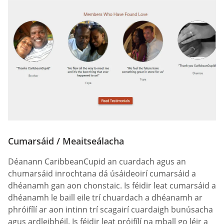
Cumarsáid / Meaitseálacha
Déanann CaribbeanCupid an cuardach agus an
chumarsáid inrochtana dá úsáideoirí cumarsáid a
dhéanamh gan aon chonstaic. Is féidir leat cumarsáid a
dhéanamh le baill eile trí chuardach a dhéanamh ar
phróifílí ar aon intinn trí scagairí cuardaigh bunúsacha
agus ardleibhéil. Is féidir leat próifílí na mball go léir a