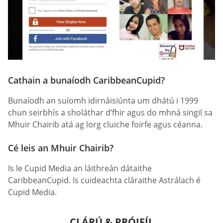
Cathain a bunaíodh CaribbeanCupid?
Bunaíodh an suíomh idirnáisiúnta um dhátú i 1999
chun seirbhís a sholáthar d’fhir agus do mhná singil sa
Mhuir Chairib atá ag lorg cluiche foirfe agus céanna.
Cé leis an Mhuir Chairib?
Is le Cupid Media an láithreán dátaithe
CaribbeanCupid. Is cuideachta cláraithe Astrálach é
Cupid Media.
CLÁRÚ & PRÓIFÍL