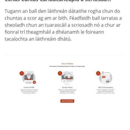
Tugann an ball den láithreán dátaithe rogha chun do
chuntas a scor ag am ar bith. Féadfaidh ball iarratas a
sheoladh chun an tuarascáil a scriosadh nó a chur ar
fionraí trí theagmháil a dhéanamh le foireann
tacaíochta an láithreáin dhátú.