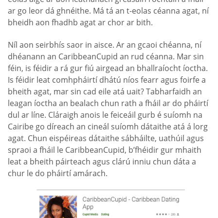
ar go leor dá ghnéithe. Má tá an t-eolas céanna agat, ní
bheidh aon fhadhb agat ar chor ar bith.
Níl aon seirbhís saor in aisce. Ar an gcaoi chéanna, ní
dhéanann an CaribbeanCupid an rud céanna. Mar sin
féin, is féidir a rá gur fiú airgead an bhallraíocht íoctha.
Is féidir leat comhpháirtí dhátú níos fearr agus foirfe a
bheith agat, mar sin cad eile atá uait? Tabharfaidh an
leagan íoctha an bealach chun rath a fháil ar do pháirtí
dul ar líne. Cláraigh anois le feiceáil gurb é suíomh na
Cairibe go díreach an cineál suíomh dátaithe atá á lorg
agat. Chun eispéireas dátaithe sábháilte, uathúil agus
spraoi a fháil le CaribbeanCupid, b’fhéidir gur mhaith
leat a bheith páirteach agus clárú inniu chun dáta a
chur le do pháirtí amárach.