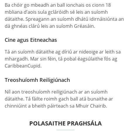
Ba chóir go mbeadh an ball ionchais os cionn 18
mbliana d’aois sula gcláróidh sé leis an suíomh
dátaithe. Spreagann an suíomh dhátú idirnáisiúnta an
dá ghnéas clárú leis an suíomh Gréasáin.
Cine agus Eitneachas
Tá an suíomh dátaithe ag díriú ar nideoige ar leith sa
mhargadh. Mar sin féin, tá pobal éagsúlaithe fós ag
CaribbeanCupid.
Treoshuíomh Reiligiúnach
Níl aon treoshuíomh reiligiúnach ar an suíomh
dátaithe. Tá fáilte roimh gach ball atá bunaithe ar
chinniúint a bheith páirteach sa Mhuir Chairib.
POLASAITHE PRAGHSÁLA