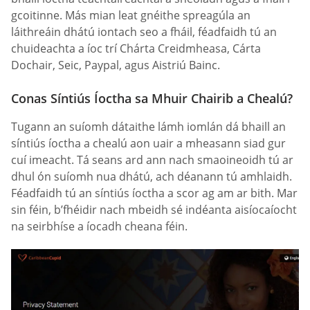
gcoitinne. Más mian leat gnéithe spreagúla an
láithreáin dhátú iontach seo a fháil, féadfaidh tú an
chuideachta a íoc trí Chárta Creidmheasa, Cárta
Dochair, Seic, Paypal, agus Aistriú Bainc.
Conas Síntiús Íoctha sa Mhuir Chairib a Chealú?
Tugann an suíomh dátaithe lámh iomlán dá bhaill an
síntiús íoctha a chealú aon uair a mheasann siad gur
cuí imeacht. Tá seans ard ann nach smaoineoidh tú ar
dhul ón suíomh nua dhátú, ach déanann tú amhlaidh.
Féadfaidh tú an síntiús íoctha a scor ag am ar bith. Mar
sin féin, b’fhéidir nach mbeidh sé indéanta aisíocaíocht
na seirbhíse a íocadh cheana féin.