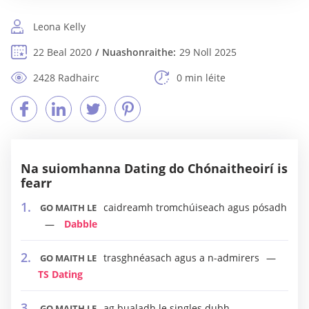
Leona Kelly
22 Beal 2020
Nuashonraithe:
29 Noll 2025
2428 Radhairc
0 min léite
Na suiomhanna Dating do Chónaitheoirí is
fearr
caidreamh tromchúiseach agus pósadh
GO MAITH LE
Dabble
trasghnéasach agus a n-admirers
GO MAITH LE
TS Dating
ag bualadh le singles dubh
GO MAITH LE