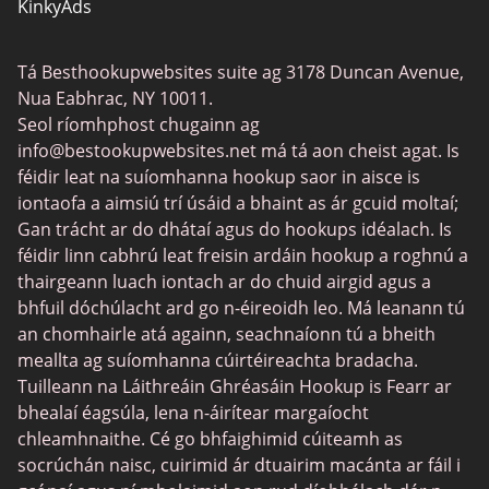
KinkyAds
SwapFinder
Tá Besthookupwebsites suite ag 3178 Duncan Avenue,
Together2Night
Nua Eabhrac, NY 10011.
MyLOL
Seol ríomhphost chugainn ag
info@bestookupwebsites.net
má tá aon cheist agat. Is
Swingtowns
féidir leat na suíomhanna hookup saor in aisce is
Instabang
iontaofa a aimsiú trí úsáid a bhaint as ár gcuid moltaí;
Gan trácht ar do dhátaí agus do hookups idéalach. Is
féidir linn cabhrú leat freisin ardáin hookup a roghnú a
thairgeann luach iontach ar do chuid airgid agus a
bhfuil dóchúlacht ard go n-éireoidh leo. Má leanann tú
an chomhairle atá againn, seachnaíonn tú a bheith
meallta ag suíomhanna cúirtéireachta bradacha.
Tuilleann na Láithreáin Ghréasáin Hookup is Fearr ar
bhealaí éagsúla, lena n-áirítear margaíocht
chleamhnaithe. Cé go bhfaighimid cúiteamh as
socrúchán naisc, cuirimid ár dtuairim macánta ar fáil i