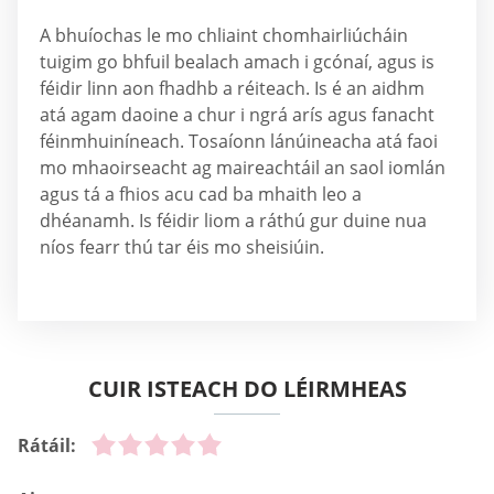
A bhuíochas le mo chliaint chomhairliúcháin
tuigim go bhfuil bealach amach i gcónaí, agus is
féidir linn aon fhadhb a réiteach. Is é an aidhm
atá agam daoine a chur i ngrá arís agus fanacht
féinmhuiníneach. Tosaíonn lánúineacha atá faoi
mo mhaoirseacht ag maireachtáil an saol iomlán
agus tá a fhios acu cad ba mhaith leo a
dhéanamh. Is féidir liom a ráthú gur duine nua
níos fearr thú tar éis mo sheisiúin.
CUIR ISTEACH DO LÉIRMHEAS
Rátáil: