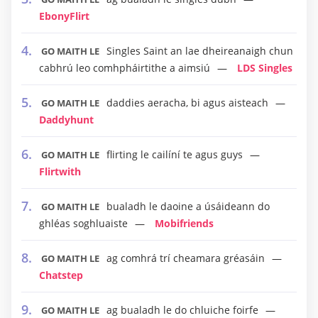
EbonyFlirt
Singles Saint an lae dheireanaigh chun
GO MAITH LE
cabhrú leo comhpháirtithe a aimsiú
LDS Singles
daddies aeracha, bi agus aisteach
GO MAITH LE
Daddyhunt
flirting le cailíní te agus guys
GO MAITH LE
Flirtwith
bualadh le daoine a úsáideann do
GO MAITH LE
ghléas soghluaiste
Mobifriends
ag comhrá trí cheamara gréasáin
GO MAITH LE
Chatstep
ag bualadh le do chluiche foirfe
GO MAITH LE