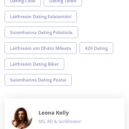
Dating Ceoil
Dating Taistil
Láithreáin Dating Ealaíontóirí
Suíomhanna Dating Polaitiúla
Láithreáin um Dhátú Míleata
420 Dating
Láithreáin Dating Biker
Suíomhanna Dating Peataí
Leona Kelly
MS, RD & Scríbhneoir