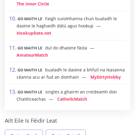
The Inner Circle
Faigh suíomhanna chun bualadh le
GO MAITH LE
daoine le haghaidh dátú agus hookup
HookupDate.net
dul do dhaoine fásta
GO MAITH LE
AmateurMatch
bualadh le daoine a bhfuil na leasanna
GO MAITH LE
céanna acu ar fud an domhain
MyDirtyHobby
singles a ghairm an creideamh don
GO MAITH LE
Chaitliceachas
CatholicMatch
Ailt Eile Is Féidir Leat