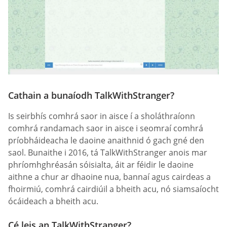
Cathain a bunaíodh TalkWithStranger?
Is seirbhís comhrá saor in aisce í a sholáthraíonn
comhrá randamach saor in aisce i seomraí comhrá
príobháideacha le daoine anaithnid ó gach gné den
saol. Bunaithe i 2016, tá TalkWithStranger anois mar
phríomhghréasán sóisialta, áit ar féidir le daoine
aithne a chur ar dhaoine nua, bannaí agus cairdeas a
fhoirmiú, comhrá cairdiúil a bheith acu, nó siamsaíocht
ócáideach a bheith acu.
Cé leis an TalkWithStranger?