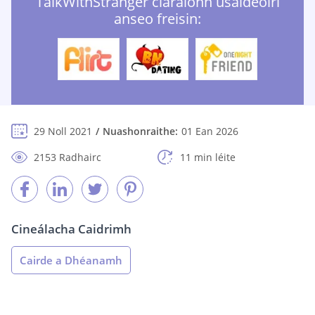
TalkWithStranger cláraíonn úsáideoirí
anseo freisin:
29 Noll 2021
Nuashonraithe:
01 Ean 2026
2153 Radhairc
11 min léite
Cineálacha Caidrimh
Cairde a Dhéanamh