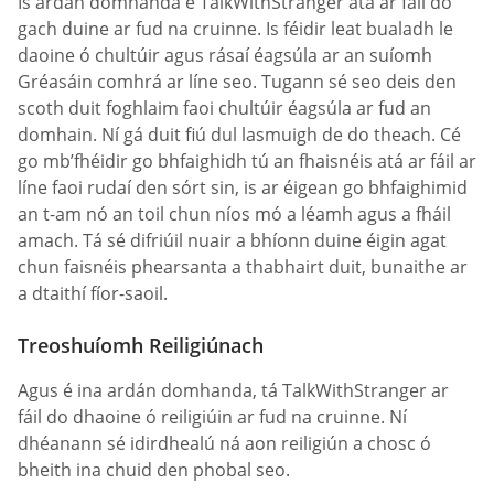
Is ardán domhanda é TalkWithStranger atá ar fáil do
gach duine ar fud na cruinne. Is féidir leat bualadh le
daoine ó chultúir agus rásaí éagsúla ar an suíomh
Gréasáin comhrá ar líne seo. Tugann sé seo deis den
scoth duit foghlaim faoi chultúir éagsúla ar fud an
domhain. Ní gá duit fiú dul lasmuigh de do theach. Cé
go mb’fhéidir go bhfaighidh tú an fhaisnéis atá ar fáil ar
líne faoi rudaí den sórt sin, is ar éigean go bhfaighimid
an t-am nó an toil chun níos mó a léamh agus a fháil
amach. Tá sé difriúil nuair a bhíonn duine éigin agat
chun faisnéis phearsanta a thabhairt duit, bunaithe ar
a dtaithí fíor-saoil.
Treoshuíomh Reiligiúnach
Agus é ina ardán domhanda, tá TalkWithStranger ar
fáil do dhaoine ó reiligiúin ar fud na cruinne. Ní
dhéanann sé idirdhealú ná aon reiligiún a chosc ó
bheith ina chuid den phobal seo.