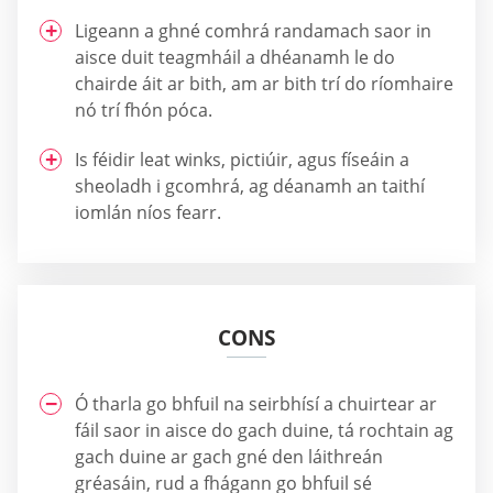
Ligeann a ghné comhrá randamach saor in
aisce duit teagmháil a dhéanamh le do
chairde áit ar bith, am ar bith trí do ríomhaire
nó trí fhón póca.
Is féidir leat winks, pictiúir, agus físeáin a
sheoladh i gcomhrá, ag déanamh an taithí
iomlán níos fearr.
CONS
Ó tharla go bhfuil na seirbhísí a chuirtear ar
fáil saor in aisce do gach duine, tá rochtain ag
gach duine ar gach gné den láithreán
gréasáin, rud a fhágann go bhfuil sé