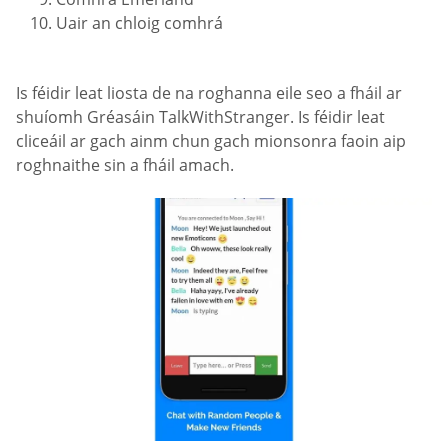
Uair an chloig comhrá
Is féidir leat liosta de na roghanna eile seo a fháil ar
shuíomh Gréasáin TalkWithStranger. Is féidir leat
cliceáil ar gach ainm chun gach mionsonra faoin aip
roghnaithe sin a fháil amach.