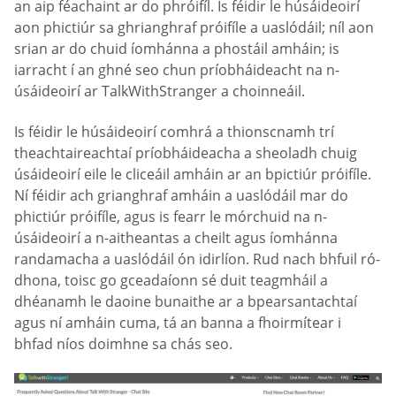
an aip féachaint ar do phróifíl. Is féidir le húsáideoirí
aon phictiúr sa ghrianghraf próifíle a uaslódáil; níl aon
srian ar do chuid íomhánna a phostáil amháin; is
iarracht í an ghné seo chun príobháideacht na n-
úsáideoirí ar TalkWithStranger a choinneáil.
Is féidir le húsáideoirí comhrá a thionscnamh trí
theachtaireachtaí príobháideacha a sheoladh chuig
úsáideoirí eile le cliceáil amháin ar an bpictiúr próifíle.
Ní féidir ach grianghraf amháin a uaslódáil mar do
phictiúr próifíle, agus is fearr le mórchuid na n-
úsáideoirí a n-aitheantas a cheilt agus íomhánna
randamacha a uaslódáil ón idirlíon. Rud nach bhfuil ró-
dhona, toisc go gceadaíonn sé duit teagmháil a
dhéanamh le daoine bunaithe ar a bpearsantachtaí
agus ní amháin cuma, tá an banna a fhoirmítear i
bhfad níos doimhne sa chás seo.