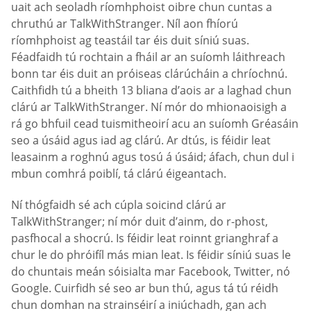
uait ach seoladh ríomhphoist oibre chun cuntas a
chruthú ar TalkWithStranger. Níl aon fhíorú
ríomhphoist ag teastáil tar éis duit síniú suas.
Féadfaidh tú rochtain a fháil ar an suíomh láithreach
bonn tar éis duit an próiseas clárúcháin a chríochnú.
Caithfidh tú a bheith 13 bliana d’aois ar a laghad chun
clárú ar TalkWithStranger. Ní mór do mhionaoisigh a
rá go bhfuil cead tuismitheoirí acu an suíomh Gréasáin
seo a úsáid agus iad ag clárú. Ar dtús, is féidir leat
leasainm a roghnú agus tosú á úsáid; áfach, chun dul i
mbun comhrá poiblí, tá clárú éigeantach.
Ní thógfaidh sé ach cúpla soicind clárú ar
TalkWithStranger; ní mór duit d’ainm, do r-phost,
pasfhocal a shocrú. Is féidir leat roinnt grianghraf a
chur le do phróifíl más mian leat. Is féidir síniú suas le
do chuntais meán sóisialta mar Facebook, Twitter, nó
Google. Cuirfidh sé seo ar bun thú, agus tá tú réidh
chun domhan na strainséirí a iniúchadh, gan ach