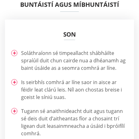
BUNTÁISTÍ AGUS MÍBHUNTÁISTÍ
SON
Soláthraíonn sé timpeallacht shábháilte
spraíúil duit chun cairde nua a dhéanamh ag
baint úsáide as a seomra comhrá ar líne.
Is seirbhís comhrá ar líne saor in aisce ar
féidir leat clárú leis. Níl aon chostas breise i
gceist le síniú suas.
Tugann sé anaithnideacht duit agus tugann
sé deis duit d’aitheantas fíor a chosaint trí
ligean duit leasainmneacha a úsáid i bpróifílí
comhrá.