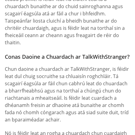
chuardach bunaithe ar do chuid sainroghanna agus
scagairí éagsúla atá ar fáil a chur i bhfeidhm.
Taispeánfar liosta cluichí a bheidh bunaithe ar do
chritéir chuardaigh, agus is féidir leat na torthaí sin a
fheiceáil ceann ar cheann agus freagairt de réir do
thaitin.
Conas Daoine a Chuardach ar TalkWithStranger?
Chun daoine a chuardach ar TalkWithStranger, is féidir
leat dul chuig socruithe sa chluaisín roghchláir. Tá
scagairí éagsúla ar fáil chun cabhrú leat do chuardach
a bharrfheabhsú agus na torthaí a chúngú chun do
riachtanais a mheaitseáil. Is féidir leat cuardach a
dhéanamh freisin ar dhaoine atá bunaithe ar chomh
fada nó chomh cóngarach agus atá siad suite duit, tríd
an bparaiméadar achair.
Nó is féidir leat an rogha a chuardach chun cuardaigh