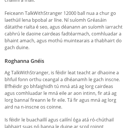
chailíní a fháil.
Feiceann TalkWithStranger 12000 ball nua a chur go
laethúil lena bpobal ar líne. Ní suíomh Gréasáin
dátaithe rialta é seo, agus déanann an suíomh iarracht
cabhrú le daoine cairdeas fadtéarmach, comhluadar a
bhaint amach, agus mothú muintearais a thabhairt do
gach duine.
Roghanna Gnéis
Ag TalkWithStranger, is féidir leat teacht ar dhaoine a
bhfuil fonn orthu ceangal a dhéanamh le gach inscne.
B’fhéidir go bhfaighidh tú mná atá ag lorg cairdeas
agus comhluadar le mná eile ar aon intinn, fir atá ag
lorg bannaí fireann le fir eile. Tá fir agus mná ag lorg
aird na n-inscne os coinne.
Is féidir le buachaillí agus cailíní óga atá ró-chúthail
labhairt suas nó banna le duine ar scoil roinnt