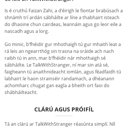
Is é cruthú Faizan Zahi, a d’éirigh le fiontar brabúsach a
shnámh trí ardán sábháilte ar líne a thabhairt isteach
do dhaoine chun cairdeas, leannáin agus go leor eile a
nascadh agus a lorg.
Go minic, b’fhéidir gur mhothaigh tú gur mhaith leat a
rá leis an ngearrthóg sin trasna na sráide ach nach
raibh tú in ann, mar b’fhéidir nár mhothaigh sé
sábháilte. Le TalkWithStranger, ní mar sin atá sé,
faigheann tú anaithnideacht iomlán, agus féadfaidh tú
labhairt le haon strainséir randamach, a dhéanann
achomharc chugat gan eagla a bheith ort faoi do
shábháilteacht.
CLÁRÚ AGUS PRÓIFÍL
Tá an clárú ar TalkWithStranger réasúnta simplí. Níl