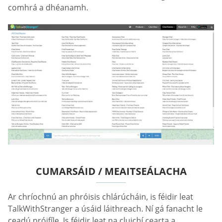
comhrá a dhéanamh.
CUMARSÁID / MEAITSEÁLACHA
Ar chríochnú an phróisis chlárúcháin, is féidir leat
TalkWithStranger a úsáid láithreach. Ní gá fanacht le
ceadú próifíle. Is féidir leat na cluichí cearta a