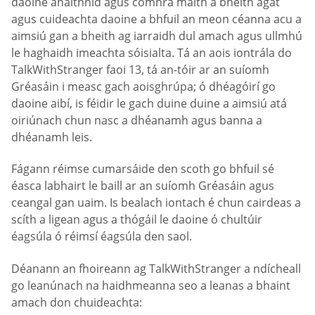
daoine anaithnid agus comhrá maith a bheith agat
agus cuideachta daoine a bhfuil an meon céanna acu a
aimsiú gan a bheith ag iarraidh dul amach agus ullmhú
le haghaidh imeachta sóisialta. Tá an aois iontrála do
TalkWithStranger faoi 13, tá an-tóir ar an suíomh
Gréasáin i measc gach aoisghrúpa; ó dhéagóirí go
daoine aibí, is féidir le gach duine duine a aimsiú atá
oiriúnach chun nasc a dhéanamh agus banna a
dhéanamh leis.
Fágann réimse cumarsáide den scoth go bhfuil sé
éasca labhairt le baill ar an suíomh Gréasáin agus
ceangal gan uaim. Is bealach iontach é chun cairdeas a
scíth a ligean agus a thógáil le daoine ó chultúir
éagsúla ó réimsí éagsúla den saol.
Déanann an fhoireann ag TalkWithStranger a ndícheall
go leanúnach na haidhmeanna seo a leanas a bhaint
amach don chuideachta: