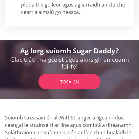
plódaithe go leor agus ag iarraidh an cluiche
ceart a aimsiú go héasca.
Ag lorg suíomh Sugar Daddy?
Glac tráth na gceist agus aimsigh an ceann
foirfe!
TOSAIGH
Suíomh Gréasáin é TalkWithStranger a ligeann duit
ceangal le strainséirí ar líne agus comhrá a dhéanamh.
Soláthraíonn an suíomh ardán ar líne chun bualadh le