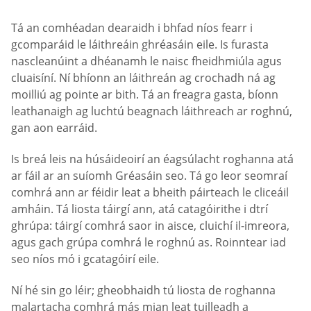
Tá an comhéadan dearaidh i bhfad níos fearr i
gcomparáid le láithreáin ghréasáin eile. Is furasta
nascleanúint a dhéanamh le naisc fheidhmiúla agus
cluaisíní. Ní bhíonn an láithreán ag crochadh ná ag
moilliú ag pointe ar bith. Tá an freagra gasta, bíonn
leathanaigh ag luchtú beagnach láithreach ar roghnú,
gan aon earráid.
Is breá leis na húsáideoirí an éagsúlacht roghanna atá
ar fáil ar an suíomh Gréasáin seo. Tá go leor seomraí
comhrá ann ar féidir leat a bheith páirteach le cliceáil
amháin. Tá liosta táirgí ann, atá catagóirithe i dtrí
ghrúpa: táirgí comhrá saor in aisce, cluichí il-imreora,
agus gach grúpa comhrá le roghnú as. Roinntear iad
seo níos mó i gcatagóirí eile.
Ní hé sin go léir; gheobhaidh tú liosta de roghanna
malartacha comhrá más mian leat tuilleadh a