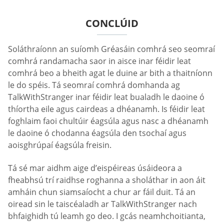
CONCLÚID
Soláthraíonn an suíomh Gréasáin comhrá seo seomraí
comhrá randamacha saor in aisce inar féidir leat
comhrá beo a bheith agat le duine ar bith a thaitníonn
le do spéis. Tá seomraí comhrá domhanda ag
TalkWithStranger inar féidir leat bualadh le daoine ó
thíortha eile agus cairdeas a dhéanamh. Is féidir leat
foghlaim faoi chultúir éagsúla agus nasc a dhéanamh
le daoine ó chodanna éagsúla den tsochaí agus
aoisghrúpaí éagsúla freisin.
Tá sé mar aidhm aige d’eispéireas úsáideora a
fheabhsú trí raidhse roghanna a sholáthar in aon áit
amháin chun siamsaíocht a chur ar fáil duit. Tá an
oiread sin le taiscéaladh ar TalkWithStranger nach
bhfaighidh tú leamh go deo. I gcás neamhchoitianta,