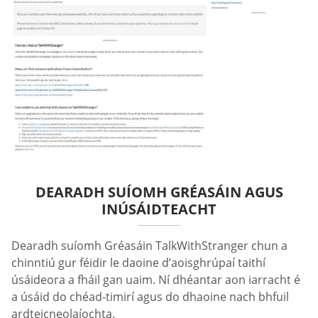
DEARADH SUÍOMH GRÉASÁIN AGUS
INÚSÁIDTEACHT
Dearadh suíomh Gréasáin TalkWithStranger chun a
chinntiú gur féidir le daoine d’aoisghrúpaí taithí
úsáideora a fháil gan uaim. Ní dhéantar aon iarracht é
a úsáid do chéad-timirí agus do dhaoine nach bhfuil
ardteicneolaíochta.