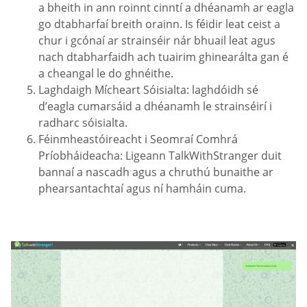
a bheith in ann roinnt cinntí a dhéanamh ar eagla
go dtabharfaí breith orainn. Is féidir leat ceist a
chur i gcónaí ar strainséir nár bhuail leat agus
nach dtabharfaidh ach tuairim ghinearálta gan é
a cheangal le do ghnéithe.
Laghdaigh Mícheart Sóisialta: laghdóidh sé
d’eagla cumarsáid a dhéanamh le strainséirí i
radharc sóisialta.
Féinmheastóireacht i Seomraí Comhrá
Príobháideacha: Ligeann TalkWithStranger duit
bannaí a nascadh agus a chruthú bunaithe ar
phearsantachtaí agus ní hamháin cuma.