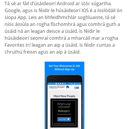
Tá sé ar fáil d’úsáideoirí Android ar stór súgartha
Google, agus is féidir le húsáideoirí IOS é a íoslódáil ón
siopa App. Leis an bhfeidhmchlár soghluaiste, tá sé
níos áisiúla an rogha físchomhrá agus comhrá guth a
úsáid ná an leagan deisce a úsáid. Is féidir le
húsáideoirí seomraí comhrá a mharcáil mar a rogha
Favorites trí leagan an aip a úsáid. Is féidir cuntas a
chruthú freisin agus an aip á úsáid.