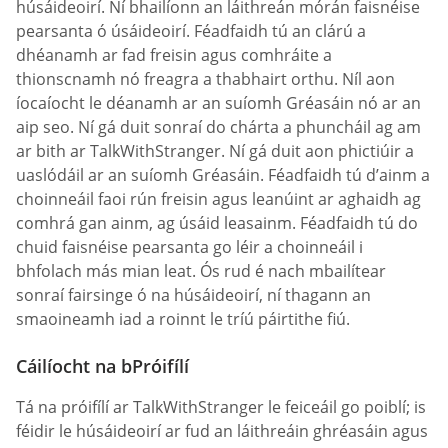
húsáideoirí. Ní bhailíonn an láithreán mórán faisnéise
pearsanta ó úsáideoirí. Féadfaidh tú an clárú a
dhéanamh ar fad freisin agus comhráite a
thionscnamh nó freagra a thabhairt orthu. Níl aon
íocaíocht le déanamh ar an suíomh Gréasáin nó ar an
aip seo. Ní gá duit sonraí do chárta a phuncháil ag am
ar bith ar TalkWithStranger. Ní gá duit aon phictiúir a
uaslódáil ar an suíomh Gréasáin. Féadfaidh tú d’ainm a
choinneáil faoi rún freisin agus leanúint ar aghaidh ag
comhrá gan ainm, ag úsáid leasainm. Féadfaidh tú do
chuid faisnéise pearsanta go léir a choinneáil i
bhfolach más mian leat. Ós rud é nach mbailítear
sonraí fairsinge ó na húsáideoirí, ní thagann an
smaoineamh iad a roinnt le tríú páirtithe fiú.
Cáilíocht na bPróifílí
Tá na próifílí ar TalkWithStranger le feiceáil go poiblí; is
féidir le húsáideoirí ar fud an láithreáin ghréasáin agus