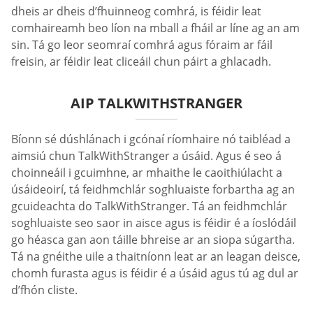
dheis ar dheis d’fhuinneog comhrá, is féidir leat
comhaireamh beo líon na mball a fháil ar líne ag an am
sin. Tá go leor seomraí comhrá agus fóraim ar fáil
freisin, ar féidir leat cliceáil chun páirt a ghlacadh.
AIP TALKWITHSTRANGER
Bíonn sé dúshlánach i gcónaí ríomhaire nó taibléad a
aimsiú chun TalkWithStranger a úsáid. Agus é seo á
choinneáil i gcuimhne, ar mhaithe le caoithiúlacht a
úsáideoirí, tá feidhmchlár soghluaiste forbartha ag an
gcuideachta do TalkWithStranger. Tá an feidhmchlár
soghluaiste seo saor in aisce agus is féidir é a íoslódáil
go héasca gan aon táille bhreise ar an siopa súgartha.
Tá na gnéithe uile a thaitníonn leat ar an leagan deisce,
chomh furasta agus is féidir é a úsáid agus tú ag dul ar
d’fhón cliste.