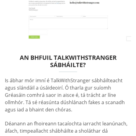
AN BHFUIL TALKWITHSTRANGER
SÁBHÁILTE?
Is ábhar mór imní é TalkWithStranger sábháilteacht
agus slándáil a úsáideoirí. Ó tharla gur suíomh
Gréasáin comhrá saor in aisce é, tá trácht ar líne
ollmhór. Tá sé réasúnta dúshlánach fakes a scanadh
agus iad a bhaint den chóras.
Déanann an fhoireann tacaíochta iarracht leanúnach,
áfach, timpeallacht shábháilte a sholáthar dá