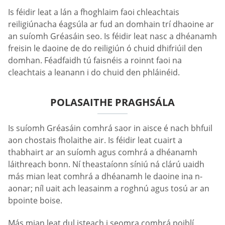
Is féidir leat a lán a fhoghlaim faoi chleachtais
reiligiúnacha éagsúla ar fud an domhain trí dhaoine ar
an suíomh Gréasáin seo. Is féidir leat nasc a dhéanamh
freisin le daoine de do reiligiún ó chuid dhifriúil den
domhan. Féadfaidh tú faisnéis a roinnt faoi na
cleachtais a leanann i do chuid den phláinéid.
POLASAITHE PRAGHSÁLA
Is suíomh Gréasáin comhrá saor in aisce é nach bhfuil
aon chostais fholaithe air. Is féidir leat cuairt a
thabhairt ar an suíomh agus comhrá a dhéanamh
láithreach bonn. Ní theastaíonn síniú ná clárú uaidh
más mian leat comhrá a dhéanamh le daoine ina n-
aonar; níl uait ach leasainm a roghnú agus tosú ar an
bpointe boise.
Más mian leat dul isteach i seomra comhrá poiblí,