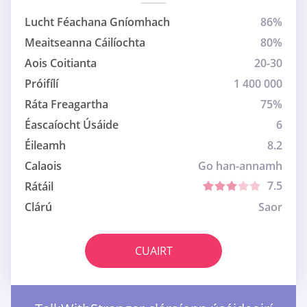
Lucht Féachana Gníomhach
86%
Meaitseanna Cáilíochta
80%
Aois Coitianta
20-30
Próifílí
1 400 000
Ráta Freagartha
75%
Éascaíocht Úsáide
6
Éileamh
8.2
Calaois
Go han-annamh
7.5
Rátáil
Clárú
Saor
CUAIRT