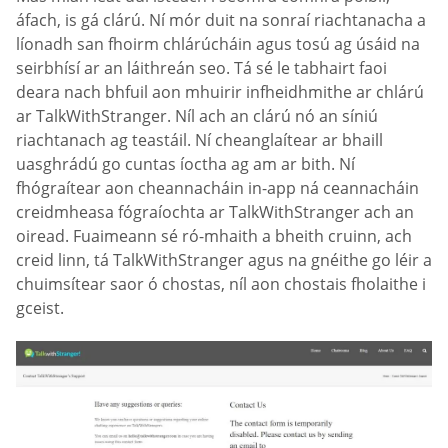
áfach, is gá clárú. Ní mór duit na sonraí riachtanacha a
líonadh san fhoirm chlárúcháin agus tosú ag úsáid na
seirbhísí ar an láithreán seo. Tá sé le tabhairt faoi
deara nach bhfuil aon mhuirir infheidhmithe ar chlárú
ar TalkWithStranger. Níl ach an clárú nó an síniú
riachtanach ag teastáil. Ní cheanglaítear ar bhaill
uasghrádú go cuntas íoctha ag am ar bith. Ní
fhógraítear aon cheannacháin in-app ná ceannacháin
creidmheasa fógraíochta ar TalkWithStranger ach an
oiread. Fuaimeann sé ró-mhaith a bheith cruinn, ach
creid linn, tá TalkWithStranger agus na gnéithe go léir a
chuimsítear saor ó chostas, níl aon chostais fholaithe i
gceist.