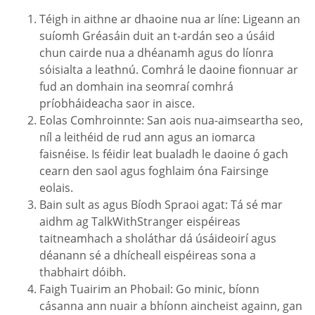
Téigh in aithne ar dhaoine nua ar líne: Ligeann an
suíomh Gréasáin duit an t-ardán seo a úsáid
chun cairde nua a dhéanamh agus do líonra
sóisialta a leathnú. Comhrá le daoine fionnuar ar
fud an domhain ina seomraí comhrá
príobháideacha saor in aisce.
Eolas Comhroinnte: San aois nua-aimseartha seo,
níl a leithéid de rud ann agus an iomarca
faisnéise. Is féidir leat bualadh le daoine ó gach
cearn den saol agus foghlaim óna Fairsinge
eolais.
Bain sult as agus Bíodh Spraoi agat: Tá sé mar
aidhm ag TalkWithStranger eispéireas
taitneamhach a sholáthar dá úsáideoirí agus
déanann sé a dhícheall eispéireas sona a
thabhairt dóibh.
Faigh Tuairim an Phobail: Go minic, bíonn
cásanna ann nuair a bhíonn aincheist againn, gan