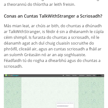
a theorannú do thíortha ar leith freisin.
Conas an Cuntas TalkWithStranger a Scriosadh?
Más mian leat, ar chúis ar bith, do chuntas a dhúnadh
ar TalkWithStranger, is féidir é sin a dhéanamh le cúpla
céim shimplí. Is furasta do chuntas a scriosadh, níl le
déanamh agat ach dul chuig cluaisín socruithe do
phróifíl, cliceáil air, agus an cuntas scriosadh a fháil ar
an suíomh Gréasáin nó ar an aip soghluaiste.
Féadfaidh tú do rogha a dhearbhú agus do chuntas a
scriosadh.