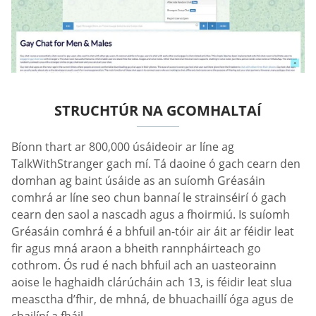
STRUCHTÚR NA GCOMHALTAÍ
Bíonn thart ar 800,000 úsáideoir ar líne ag
TalkWithStranger gach mí. Tá daoine ó gach cearn den
domhan ag baint úsáide as an suíomh Gréasáin
comhrá ar líne seo chun bannaí le strainséirí ó gach
cearn den saol a nascadh agus a fhoirmiú. Is suíomh
Gréasáin comhrá é a bhfuil an-tóir air áit ar féidir leat
fir agus mná araon a bheith rannpháirteach go
cothrom. Ós rud é nach bhfuil ach an uasteorainn
aoise le haghaidh clárúcháin ach 13, is féidir leat slua
measctha d’fhir, de mhná, de bhuachaillí óga agus de