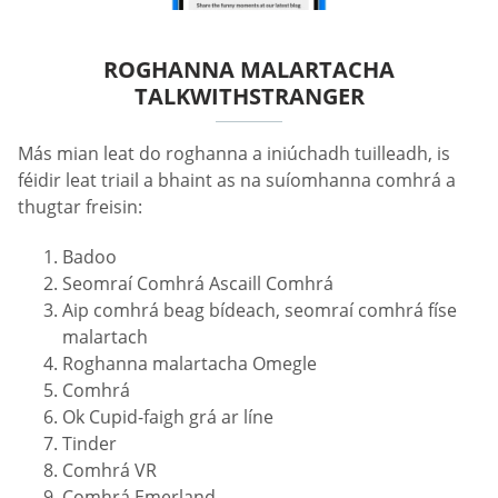
ROGHANNA MALARTACHA
TALKWITHSTRANGER
Más mian leat do roghanna a iniúchadh tuilleadh, is
féidir leat triail a bhaint as na suíomhanna comhrá a
thugtar freisin:
Badoo
Seomraí Comhrá Ascaill Comhrá
Aip comhrá beag bídeach, seomraí comhrá físe
malartach
Roghanna malartacha Omegle
Comhrá
Ok Cupid-faigh grá ar líne
Tinder
Comhrá VR
Comhrá Emerland