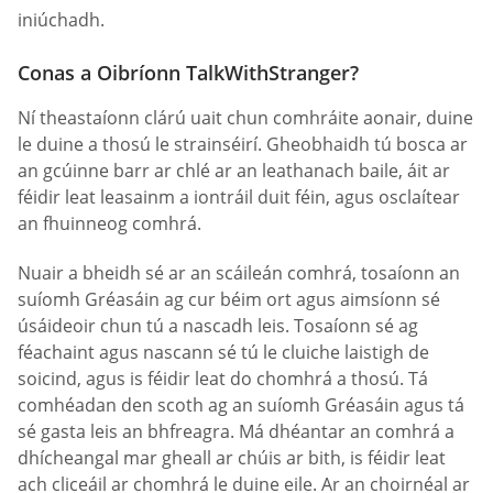
iniúchadh.
Conas a Oibríonn TalkWithStranger?
Ní theastaíonn clárú uait chun comhráite aonair, duine
le duine a thosú le strainséirí. Gheobhaidh tú bosca ar
an gcúinne barr ar chlé ar an leathanach baile, áit ar
féidir leat leasainm a iontráil duit féin, agus osclaítear
an fhuinneog comhrá.
Nuair a bheidh sé ar an scáileán comhrá, tosaíonn an
suíomh Gréasáin ag cur béim ort agus aimsíonn sé
úsáideoir chun tú a nascadh leis. Tosaíonn sé ag
féachaint agus nascann sé tú le cluiche laistigh de
soicind, agus is féidir leat do chomhrá a thosú. Tá
comhéadan den scoth ag an suíomh Gréasáin agus tá
sé gasta leis an bhfreagra. Má dhéantar an comhrá a
dhícheangal mar gheall ar chúis ar bith, is féidir leat
ach cliceáil ar chomhrá le duine eile. Ar an choirnéal ar