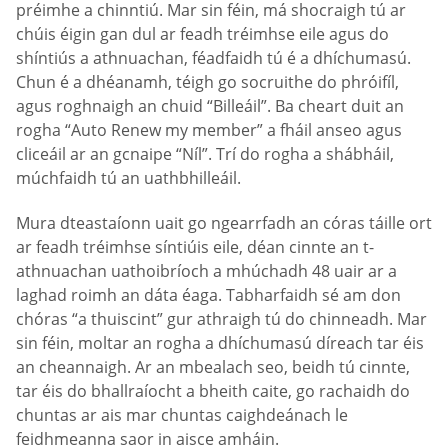
préimhe a chinntiú. Mar sin féin, má shocraigh tú ar
chúis éigin gan dul ar feadh tréimhse eile agus do
shíntiús a athnuachan, féadfaidh tú é a dhíchumasú.
Chun é a dhéanamh, téigh go socruithe do phróifíl,
agus roghnaigh an chuid “Billeáil”. Ba cheart duit an
rogha “Auto Renew my member” a fháil anseo agus
cliceáil ar an gcnaipe “Níl”. Trí do rogha a shábháil,
múchfaidh tú an uathbhilleáil.
Mura dteastaíonn uait go ngearrfadh an córas táille ort
ar feadh tréimhse síntiúis eile, déan cinnte an t-
athnuachan uathoibríoch a mhúchadh 48 uair ar a
laghad roimh an dáta éaga. Tabharfaidh sé am don
chóras “a thuiscint” gur athraigh tú do chinneadh. Mar
sin féin, moltar an rogha a dhíchumasú díreach tar éis
an cheannaigh. Ar an mbealach seo, beidh tú cinnte,
tar éis do bhallraíocht a bheith caite, go rachaidh do
chuntas ar ais mar chuntas caighdeánach le
feidhmeanna saor in aisce amháin.