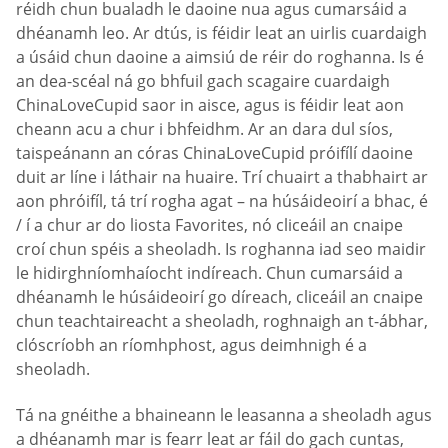
réidh chun bualadh le daoine nua agus cumarsáid a
dhéanamh leo. Ar dtús, is féidir leat an uirlis cuardaigh
a úsáid chun daoine a aimsiú de réir do roghanna. Is é
an dea-scéal ná go bhfuil gach scagaire cuardaigh
ChinaLoveCupid saor in aisce, agus is féidir leat aon
cheann acu a chur i bhfeidhm. Ar an dara dul síos,
taispeánann an córas ChinaLoveCupid próifílí daoine
duit ar líne i láthair na huaire. Trí chuairt a thabhairt ar
aon phróifíl, tá trí rogha agat – na húsáideoirí a bhac, é
/ í a chur ar do liosta Favorites, nó cliceáil an cnaipe
croí chun spéis a sheoladh. Is roghanna iad seo maidir
le hidirghníomhaíocht indíreach. Chun cumarsáid a
dhéanamh le húsáideoirí go díreach, cliceáil an cnaipe
chun teachtaireacht a sheoladh, roghnaigh an t-ábhar,
clóscríobh an ríomhphost, agus deimhnigh é a
sheoladh.
Tá na gnéithe a bhaineann le leasanna a sheoladh agus
a dhéanamh mar is fearr leat ar fáil do gach cuntas,