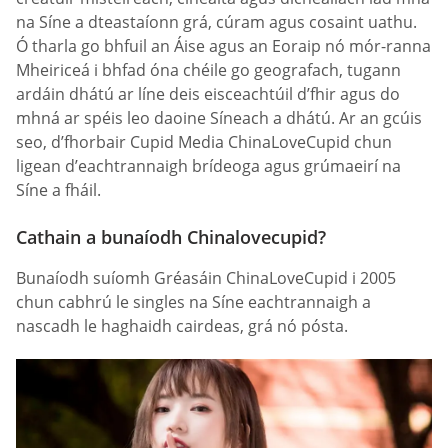
na Síne a dteastaíonn grá, cúram agus cosaint uathu.
Ó tharla go bhfuil an Áise agus an Eoraip nó mór-ranna
Mheiriceá i bhfad óna chéile go geografach, tugann
ardáin dhátú ar líne deis eisceachtúil d’fhir agus do
mhná ar spéis leo daoine Síneach a dhátú. Ar an gcúis
seo, d’fhorbair Cupid Media ChinaLoveCupid chun
ligean d’eachtrannaigh brídeoga agus grúmaeirí na
Síne a fháil.
Cathain a bunaíodh Chinalovecupid?
Bunaíodh suíomh Gréasáin ChinaLoveCupid i 2005
chun cabhrú le singles na Síne eachtrannaigh a
nascadh le haghaidh cairdeas, grá nó pósta.