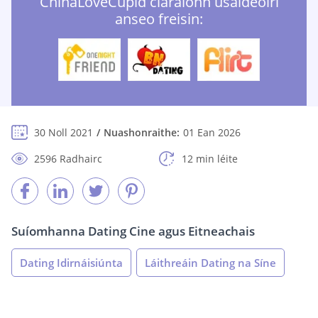
ChinaLoveCupid cláraíonn úsáideoirí
anseo freisin:
30 Noll 2021
Nuashonraithe:
01 Ean 2026
2596 Radhairc
12 min léite
Suíomhanna Dating Cine agus Eitneachais
Dating Idirnáisiúnta
Láithreáin Dating na Síne