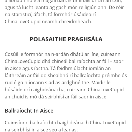
a líonadh nó é a fhágáil bán. Is tír ilnáisiúnta í an tSín,
agus tá lucht leanta ag gach mór-reiligiún ann. De réir
na staitisticí, áfach, tá formhór úsáideoirí
ChinaLoveCupid neamh-chreidmheach.
POLASAITHE PRAGHSÁLA
Cosúil le formhór na n-ardán dhátú ar líne, cuireann
ChinaLoveCupid dhá chineál ballraíochta ar fáil – saor
in aisce agus íoctha. Tá feidhmiúlacht iomlán an
láithreáin ar fáil do shealbhóirí ballraíochta préimhe ós
rud é go n-íocann siad as ardghnéithe. Maidir le
húsáideoirí caighdeánacha, cuireann ChinaLoveCupid
an chuid is mó dá seirbhísí ar fáil saor in aisce.
Ballraíocht In Aisce
Cuimsíonn ballraíocht chaighdeánach ChinaLoveCupid
na seirbhísí in aisce seo a leanas: