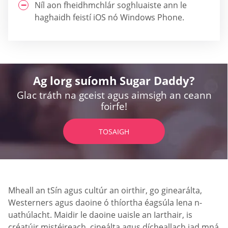
Níl aon fheidhmchlár soghluaiste ann le
haghaidh feistí iOS nó Windows Phone.
Ag lorg suíomh Sugar Daddy?
Glac tráth na gceist agus aimsigh an ceann
foirfe!
TOSAIGH
Mheall an tSín agus cultúr an oirthir, go ginearálta,
Westerners agus daoine ó thíortha éagsúla lena n-
uathúlacht. Maidir le daoine uaisle an Iarthair, is
créatúir mistéireach, cineálta agus dícheallach iad mná