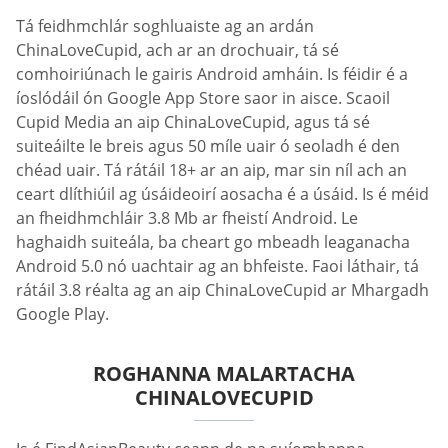
Tá feidhmchlár soghluaiste ag an ardán
ChinaLoveCupid, ach ar an drochuair, tá sé
comhoiriúnach le gairis Android amháin. Is féidir é a
íoslódáil ón Google App Store saor in aisce. Scaoil
Cupid Media an aip ChinaLoveCupid, agus tá sé
suiteáilte le breis agus 50 míle uair ó seoladh é den
chéad uair. Tá rátáil 18+ ar an aip, mar sin níl ach an
ceart dlíthiúil ag úsáideoirí aosacha é a úsáid. Is é méid
an fheidhmchláir 3.8 Mb ar fheistí Android. Le
haghaidh suiteála, ba cheart go mbeadh leaganacha
Android 5.0 nó uachtair ag an bhfeiste. Faoi láthair, tá
rátáil 3.8 réalta ag an aip ChinaLoveCupid ar Mhargadh
Google Play.
ROGHANNA MALARTACHA
CHINALOVECUPID