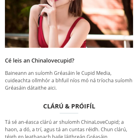
Cé leis an Chinalovecupid?
Baineann an suíomh Gréasáin le Cupid Media,
cuideachta ollmhór a bhfuil níos mó ná tríocha suíomh
Gréasáin dátaithe aici.
CLÁRÚ & PRÓIFÍL
Tá sé an-éasca clárú ar shuíomh ChinaLoveCupid; a
haon, a dó, a trí, agus tá an cuntas réidh. Chun clárú,
téigh go leathanach baile láithreán Gréasáin