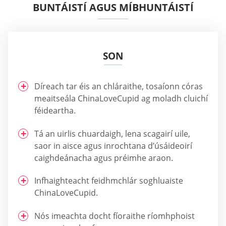
BUNTÁISTÍ AGUS MÍBHUNTÁISTÍ
SON
Díreach tar éis an chláraithe, tosaíonn córas
meaitseála ChinaLoveCupid ag moladh cluichí
féideartha.
Tá an uirlis chuardaigh, lena scagairí uile,
saor in aisce agus inrochtana d’úsáideoirí
caighdeánacha agus préimhe araon.
Infhaighteacht feidhmchlár soghluaiste
ChinaLoveCupid.
Nós imeachta docht fíoraithe ríomhphoist