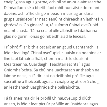
cnaipí glasa agus gorma, ach níl sé an-nua-aimseartha.
D’fhéadfadh sé a bheith faoi mhíbhuntáiste do roinnt
daoine, ach b’fhéidir go mbeadh meas ag an dara
grúpa úsáideoirí ar nascleanúint dhíreach an láithreáin
ghréasáin. Go ginearálta, tá suíomh ChinaLoveCupid
neamhchasta. Tá na cnaipí uile aibhsithe i dathanna
glas nó gorm, ionas go mbeidh siad le feiceáil.
Trí phróifíl ar bith a oscailt ar an gcuid uachtarach, is
féidir leat lógó ChinaLoveCupid, cluaisín na ndaoine ar
líne faoi láthair a fháil, chomh maith le cluaisíní
Meaitseanna, Cuardaigh, Teachtaireachtaí, agus
Gníomhaíochta. Sa chúinne uachtarach ar thaobh na
láimhe deise, is féidir leat na deilbhíní próifíle agus
socruithe a fheiceáil, agus an cnaipe ag atreorú chuig
an leathanach uasghrádaithe ballraíochta.
Tá faisnéis maidir le próifíl ChinaLoveCupid dlúth.
Anseo, is féidir leat pictiúr próifíle an úsáideora agus