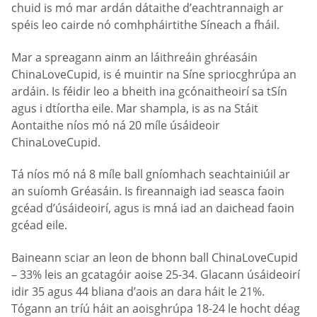
chuid is mó mar ardán dátaithe d’eachtrannaigh ar
spéis leo cairde nó comhpháirtithe Síneach a fháil.
Mar a spreagann ainm an láithreáin ghréasáin
ChinaLoveCupid, is é muintir na Síne spriocghrúpa an
ardáin. Is féidir leo a bheith ina gcónaitheoirí sa tSín
agus i dtíortha eile. Mar shampla, is as na Stáit
Aontaithe níos mó ná 20 míle úsáideoir
ChinaLoveCupid.
Tá níos mó ná 8 míle ball gníomhach seachtainiúil ar
an suíomh Gréasáin. Is fireannaigh iad seasca faoin
gcéad d’úsáideoirí, agus is mná iad an daichead faoin
gcéad eile.
Baineann sciar an leon de bhonn ball ChinaLoveCupid
– 33% leis an gcatagóir aoise 25-34. Glacann úsáideoirí
idir 35 agus 44 bliana d’aois an dara háit le 21%.
Tógann an tríú háit an aoisghrúpa 18-24 le hocht déag