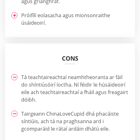
agus grianghraf.
Próifílí eolasacha agus mionsonraithe
úsáideoirí.
CONS
Tá teachtaireachtaí neamhtheoranta ar fáil
do shíntiúsóirí íoctha. Ní féidir le húsáideoirí
eile ach teachtaireachtaí a fháil agus freagairt
dóibh.
Tairgeann ChinaLoveCupid dhá phacáiste
síntiúis, ach tá na praghsanna ard i
gcomparáid le rátaí ardáin dhátú eile.