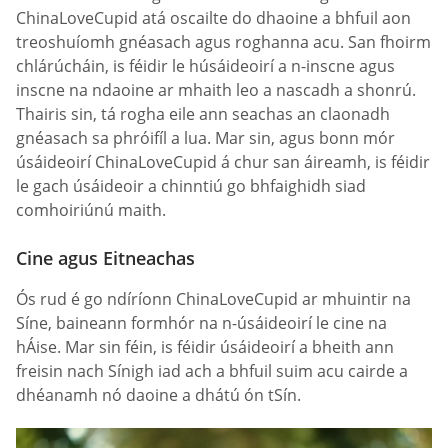
ChinaLoveCupid atá oscailte do dhaoine a bhfuil aon
treoshuíomh gnéasach agus roghanna acu. San fhoirm
chlárúcháin, is féidir le húsáideoirí a n-inscne agus
inscne na ndaoine ar mhaith leo a nascadh a shonrú.
Thairis sin, tá rogha eile ann seachas an claonadh
gnéasach sa phróifíl a lua. Mar sin, agus bonn mór
úsáideoirí ChinaLoveCupid á chur san áireamh, is féidir
le gach úsáideoir a chinntiú go bhfaighidh siad
comhoiriúnú maith.
Cine agus Eitneachas
Ós rud é go ndíríonn ChinaLoveCupid ar mhuintir na
Síne, baineann formhór na n-úsáideoirí le cine na
hÁise. Mar sin féin, is féidir úsáideoirí a bheith ann
freisin nach Sínigh iad ach a bhfuil suim acu cairde a
dhéanamh nó daoine a dhátú ón tSín.