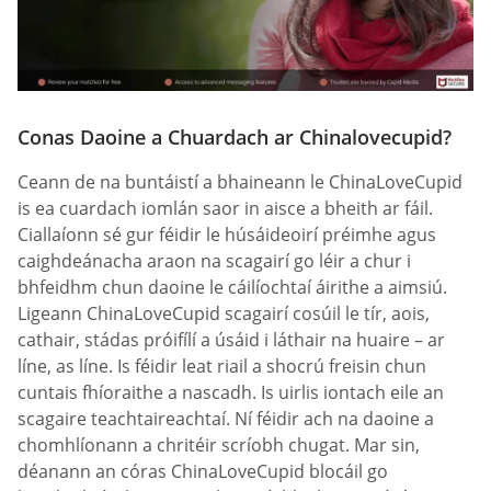
Conas Daoine a Chuardach ar Chinalovecupid?
Ceann de na buntáistí a bhaineann le ChinaLoveCupid
is ea cuardach iomlán saor in aisce a bheith ar fáil.
Ciallaíonn sé gur féidir le húsáideoirí préimhe agus
caighdeánacha araon na scagairí go léir a chur i
bhfeidhm chun daoine le cáilíochtaí áirithe a aimsiú.
Ligeann ChinaLoveCupid scagairí cosúil le tír, aois,
cathair, stádas próifílí a úsáid i láthair na huaire – ar
líne, as líne. Is féidir leat riail a shocrú freisin chun
cuntais fhíoraithe a nascadh. Is uirlis iontach eile an
scagaire teachtaireachtaí. Ní féidir ach na daoine a
chomhlíonann a chritéir scríobh chugat. Mar sin,
déanann an córas ChinaLoveCupid blocáil go