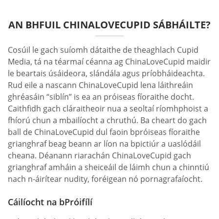
AN BHFUIL CHINALOVECUPID SÁBHÁILTE?
Cosúil le gach suíomh dátaithe de theaghlach Cupid
Media, tá na téarmaí céanna ag ChinaLoveCupid maidir
le beartais úsáideora, slándála agus príobháideachta.
Rud eile a nascann ChinaLoveCupid lena láithreáin
ghréasáin “siblín” is ea an próiseas fíoraithe docht.
Caithfidh gach cláraitheoir nua a seoltaí ríomhphoist a
fhíorú chun a mbailíocht a chruthú. Ba cheart do gach
ball de ChinaLoveCupid dul faoin bpróiseas fíoraithe
grianghraf beag beann ar líon na bpictiúr a uaslódáil
cheana. Déanann riarachán ChinaLoveCupid gach
grianghraf amháin a sheiceáil de láimh chun a chinntiú
nach n-áirítear nudity, foréigean nó pornagrafaíocht.
Cáilíocht na bPróifílí