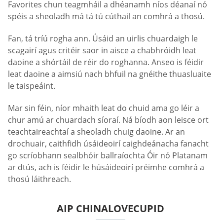
Favorites chun teagmháil a dhéanamh níos déanaí nó
spéis a sheoladh má tá tú cúthail an comhrá a thosú.
Fan, tá tríú rogha ann. Úsáid an uirlis chuardaigh le
scagairí agus critéir saor in aisce a chabhróidh leat
daoine a shórtáil de réir do roghanna. Anseo is féidir
leat daoine a aimsiú nach bhfuil na gnéithe thuasluaite
le taispeáint.
Mar sin féin, níor mhaith leat do chuid ama go léir a
chur amú ar chuardach síoraí. Ná bíodh aon leisce ort
teachtaireachtaí a sheoladh chuig daoine. Ar an
drochuair, caithfidh úsáideoirí caighdeánacha fanacht
go scríobhann sealbhóir ballraíochta Óir nó Platanam
ar dtús, ach is féidir le húsáideoirí préimhe comhrá a
thosú láithreach.
AIP CHINALOVECUPID