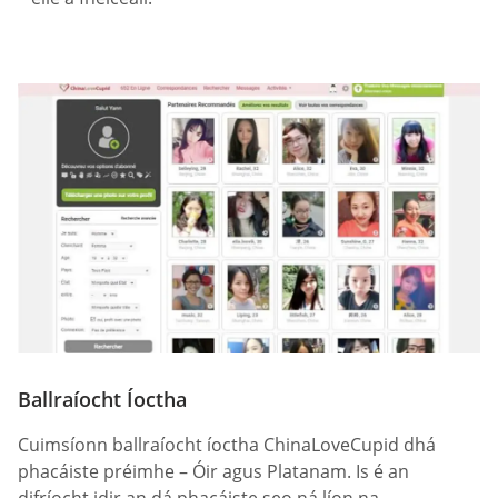
Ballraíocht Íoctha
Cuimsíonn ballraíocht íoctha ChinaLoveCupid dhá
phacáiste préimhe – Óir agus Platanam. Is é an
difríocht idir an dá phacáiste seo ná líon na