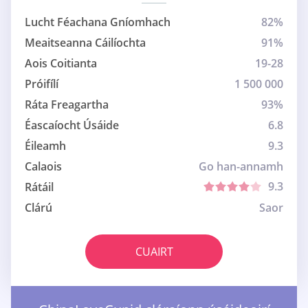
Lucht Féachana Gníomhach
82%
Meaitseanna Cáilíochta
91%
Aois Coitianta
19-28
Próifílí
1 500 000
Ráta Freagartha
93%
Éascaíocht Úsáide
6.8
Éileamh
9.3
Calaois
Go han-annamh
9.3
Rátáil
Clárú
Saor
CUAIRT