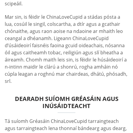
scipeáil.
Mar sin, is féidir le ChinaLoveCupid a stádas pósta a
lua, cosúil le singil, colscartha, a dtír agus a gcathair
chónaithe, agus raon aoise na ndaoine ar mhaith leo
ceangal a dhéanamh. Ligeann ChinaLoveCupid
d’úsáideoirí faisnéis faoina gcuid oideachais, nósanna
óil agus caitheamh tobac, reiligiún agus slí bheatha a
áireamh. Chomh maith leis sin, is féidir le húsáideoirí a
n-intinn maidir le clárú a shonrú, rogha amháin nó
cúpla leagan a roghnú mar chairdeas, dhátú, phósadh,
srl.
DEARADH SUÍOMH GRÉASÁIN AGUS
INÚSÁIDTEACHT
Tá suíomh Gréasáin ChinaLoveCupid tarraingteach
agus tarraingteach lena thonnaí bándearg agus dearg,