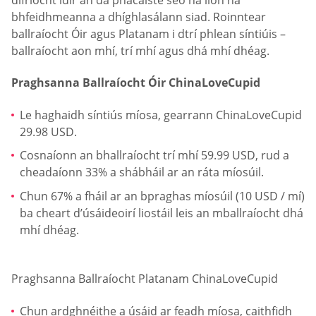
bhfeidhmeanna a dhíghlasálann siad. Roinntear
ballraíocht Óir agus Platanam i dtrí phlean síntiúis –
ballraíocht aon mhí, trí mhí agus dhá mhí dhéag.
Praghsanna Ballraíocht Óir ChinaLoveCupid
Le haghaidh síntiús míosa, gearrann ChinaLoveCupid
29.98 USD.
Cosnaíonn an bhallraíocht trí mhí 59.99 USD, rud a
cheadaíonn 33% a shábháil ar an ráta míosúil.
Chun 67% a fháil ar an bpraghas míosúil (10 USD / mí)
ba cheart d’úsáideoirí liostáil leis an mballraíocht dhá
mhí dhéag.
Praghsanna Ballraíocht Platanam ChinaLoveCupid
Chun ardghnéithe a úsáid ar feadh míosa, caithfidh