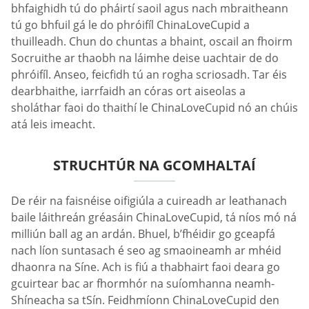
bhfaighidh tú do pháirtí saoil agus nach mbraitheann
tú go bhfuil gá le do phróifíl ChinaLoveCupid a
thuilleadh. Chun do chuntas a bhaint, oscail an fhoirm
Socruithe ar thaobh na láimhe deise uachtair de do
phróifíl. Anseo, feicfidh tú an rogha scriosadh. Tar éis
dearbhaithe, iarrfaidh an córas ort aiseolas a
sholáthar faoi do thaithí le ChinaLoveCupid nó an chúis
atá leis imeacht.
STRUCHTÚR NA GCOMHALTAÍ
De réir na faisnéise oifigiúla a cuireadh ar leathanach
baile láithreán gréasáin ChinaLoveCupid, tá níos mó ná
milliún ball ag an ardán. Bhuel, b’fhéidir go gceapfá
nach líon suntasach é seo ag smaoineamh ar mhéid
dhaonra na Síne. Ach is fiú a thabhairt faoi deara go
gcuirtear bac ar fhormhór na suíomhanna neamh-
Shíneacha sa tSín. Feidhmíonn ChinaLoveCupid den