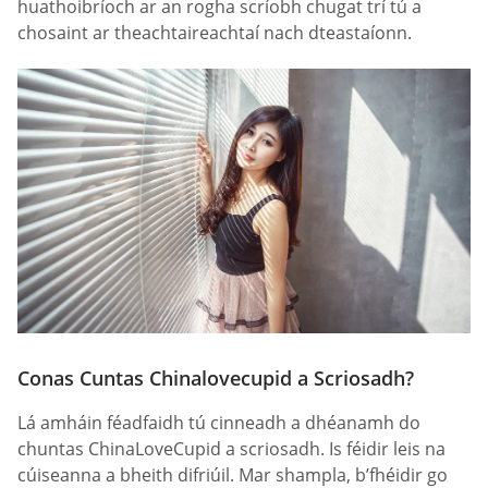
huathoibríoch ar an rogha scríobh chugat trí tú a
chosaint ar theachtaireachtaí nach dteastaíonn.
Conas Cuntas Chinalovecupid a Scriosadh?
Lá amháin féadfaidh tú cinneadh a dhéanamh do
chuntas ChinaLoveCupid a scriosadh. Is féidir leis na
cúiseanna a bheith difriúil. Mar shampla, b’fhéidir go