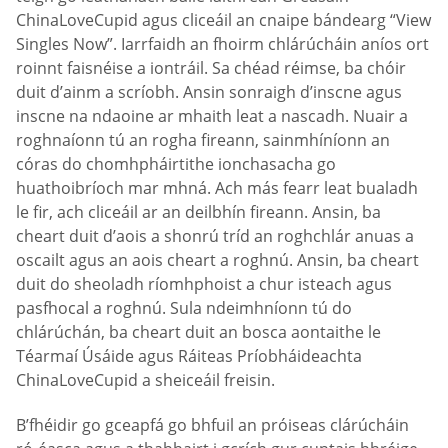
ChinaLoveCupid agus cliceáil an cnaipe bándearg “View
Singles Now”. Iarrfaidh an fhoirm chlárúcháin aníos ort
roinnt faisnéise a iontráil. Sa chéad réimse, ba chóir
duit d’ainm a scríobh. Ansin sonraigh d’inscne agus
inscne na ndaoine ar mhaith leat a nascadh. Nuair a
roghnaíonn tú an rogha fireann, sainmhíníonn an
córas do chomhpháirtithe ionchasacha go
huathoibríoch mar mhná. Ach más fearr leat bualadh
le fir, ach cliceáil ar an deilbhín fireann. Ansin, ba
cheart duit d’aois a shonrú tríd an roghchlár anuas a
oscailt agus an aois cheart a roghnú. Ansin, ba cheart
duit do sheoladh ríomhphoist a chur isteach agus
pasfhocal a roghnú. Sula ndeimhníonn tú do
chlárúchán, ba cheart duit an bosca aontaithe le
Téarmaí Úsáide agus Ráiteas Príobháideachta
ChinaLoveCupid a sheiceáil freisin.
B’fhéidir go gceapfá go bhfuil an próiseas clárúcháin