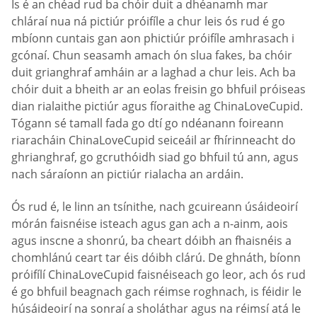
Is é an chéad rud ba chóir duit a dhéanamh mar
chláraí nua ná pictiúr próifíle a chur leis ós rud é go
mbíonn cuntais gan aon phictiúr próifíle amhrasach i
gcónaí. Chun seasamh amach ón slua fakes, ba chóir
duit grianghraf amháin ar a laghad a chur leis. Ach ba
chóir duit a bheith ar an eolas freisin go bhfuil próiseas
dian rialaithe pictiúr agus fíoraithe ag ChinaLoveCupid.
Tógann sé tamall fada go dtí go ndéanann foireann
riaracháin ChinaLoveCupid seiceáil ar fhírinneacht do
ghrianghraf, go gcruthóidh siad go bhfuil tú ann, agus
nach sáraíonn an pictiúr rialacha an ardáin.
Ós rud é, le linn an tsínithe, nach gcuireann úsáideoirí
mórán faisnéise isteach agus gan ach a n-ainm, aois
agus inscne a shonrú, ba cheart dóibh an fhaisnéis a
chomhlánú ceart tar éis dóibh clárú. De ghnáth, bíonn
próifílí ChinaLoveCupid faisnéiseach go leor, ach ós rud
é go bhfuil beagnach gach réimse roghnach, is féidir le
húsáideoirí na sonraí a sholáthar agus na réimsí atá le