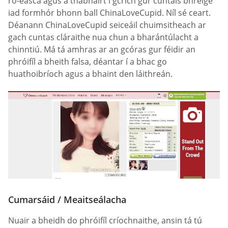
ró-éasca agus a thabhairt i gcrích gur cuntais bhréige
iad formhór bhonn ball ChinaLoveCupid. Níl sé ceart.
Déanann ChinaLoveCupid seiceáil chuimsitheach ar
gach cuntas cláraithe nua chun a bharántúlacht a
chinntiú. Má tá amhras ar an gcóras gur féidir an
phróifíl a bheith falsa, déantar í a bhac go
huathoibríoch agus a bhaint den láithreán.
Cumarsáid / Meaitseálacha
Nuair a bheidh do phróifíl críochnaithe, ansin tá tú