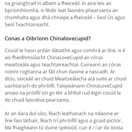
na grianghraif in albam a fheiceáil. In aice leis an
bpríomhíomhá, is féidir leat faisnéis phearsanta an
chomhalta agus dhá chnaipe a fheiceáil – Seol Ús agus
Seol Teachtaireacht.
Conas a Oibríonn Chinalovecupid?
Cosúil le haon ardán dátaithe agus comhrá ar líne, is é
ais fheidhmiúlacht ChinaLoveCupid an córas
meaitseála agus teachtaireachtaí. Cuireann an córas
roinnt roghanna ar fáil chun daoine a nascadh. Ar
dtús, seiceáil an chuid Meaitseálacha atá suite ar chuid
uachtarach do phróifíl. Taispeánann ChinaLoveCupid
anseo na próifílí sin go léir a bhfuil rud éigin cosúil le
do chuid faisnéise pearsanta.
Ar an dara dul síos, féach leathanach na ndaoine ar
líne faoi láthair, féach trí phróifílí agus a gcuid pictiúr.
Má fhaigheann tú duine spéisiúil, cuir é / í ar do liosta