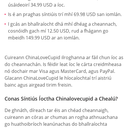
úsáideoirí 34.99 USD a íoc.
Is é an praghas síntiúis trí mhí 69.98 USD san iomlán.
I gcás an bhallraíocht dhá mhí dhéag a cheannach,
cosnóidh gach mí 12.50 USD, rud a fhágann go
mbeidh 149.99 USD ar an iomlán.
Cuireann ChinaLoveCupid ilroghanna ar fáil chun íoc as
do cheannachán. Is féidir leat íoc le cárta creidmheasa
nó dochair mar Visa agus MasterCard, agus PayPal.
Glacann ChinaLoveCupid le híocaíochtaí trí aistriú
bainc agus airgead tirim freisin.
Conas Síntiús Íoctha Chinalovecupid a Chealú?
De ghnáth, díreach tar éis an chéad cheannaigh,
cuireann an córas ar chumas an rogha athnuachana
go huathoibríoch leanúnachas do bhallraíochta