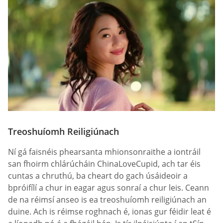
Treoshuíomh Reiligiúnach
Ní gá faisnéis phearsanta mhionsonraithe a iontráil
san fhoirm chlárúcháin ChinaLoveCupid, ach tar éis
cuntas a chruthú, ba cheart do gach úsáideoir a
bpróifílí a chur in eagar agus sonraí a chur leis. Ceann
de na réimsí anseo is ea treoshuíomh reiligiúnach an
duine. Ach is réimse roghnach é, ionas gur féidir leat é