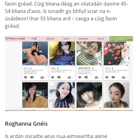
faoin gcéad. Cúig bliana déag an céatadán daoine 45-
54 bliana d’aois. Is ionadh go bhfuil sciar na n-
úsáideoirí thar 55 bliana ard – caoga a cúig faoin
gcéad.
Roghanna Gnéis
Is ardán oscailte agus nua-aimseartha aigne