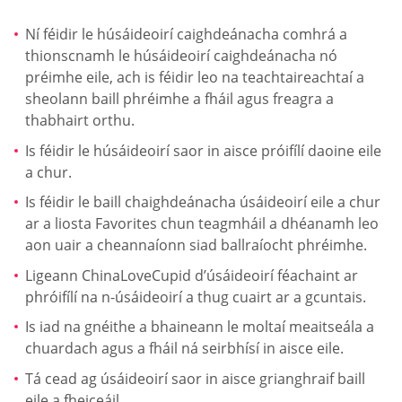
Ní féidir le húsáideoirí caighdeánacha comhrá a
thionscnamh le húsáideoirí caighdeánacha nó
préimhe eile, ach is féidir leo na teachtaireachtaí a
sheolann baill phréimhe a fháil agus freagra a
thabhairt orthu.
Is féidir le húsáideoirí saor in aisce próifílí daoine eile
a chur.
Is féidir le baill chaighdeánacha úsáideoirí eile a chur
ar a liosta Favorites chun teagmháil a dhéanamh leo
aon uair a cheannaíonn siad ballraíocht phréimhe.
Ligeann ChinaLoveCupid d’úsáideoirí féachaint ar
phróifílí na n-úsáideoirí a thug cuairt ar a gcuntais.
Is iad na gnéithe a bhaineann le moltaí meaitseála a
chuardach agus a fháil ná seirbhísí in aisce eile.
Tá cead ag úsáideoirí saor in aisce grianghraif baill
eile a fheiceáil.