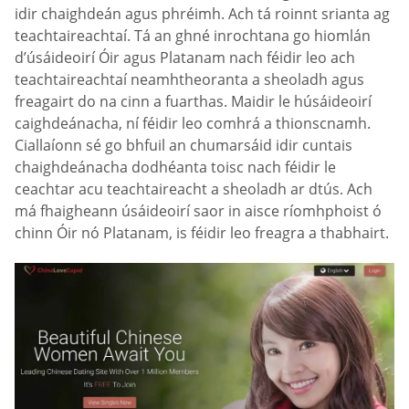
idir chaighdeán agus phréimh. Ach tá roinnt srianta ag
teachtaireachtaí. Tá an ghné inrochtana go hiomlán
d’úsáideoirí Óir agus Platanam nach féidir leo ach
teachtaireachtaí neamhtheoranta a sheoladh agus
freagairt do na cinn a fuarthas. Maidir le húsáideoirí
caighdeánacha, ní féidir leo comhrá a thionscnamh.
Ciallaíonn sé go bhfuil an chumarsáid idir cuntais
chaighdeánacha dodhéanta toisc nach féidir le
ceachtar acu teachtaireacht a sheoladh ar dtús. Ach
má fhaigheann úsáideoirí saor in aisce ríomhphoist ó
chinn Óir nó Platanam, is féidir leo freagra a thabhairt.