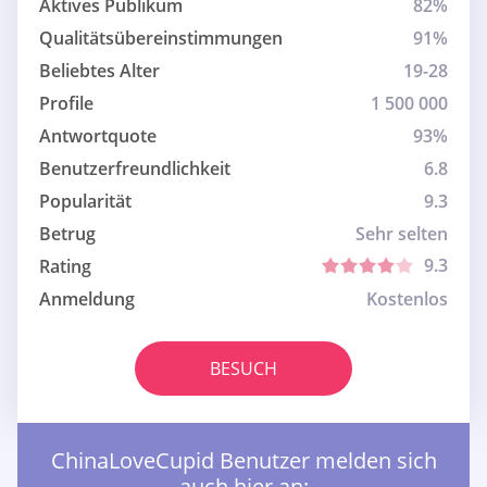
Aktives Publikum
82%
Qualitätsübereinstimmungen
91%
Beliebtes Alter
19-28
Profile
1 500 000
Antwortquote
93%
Benutzerfreundlichkeit
6.8
Popularität
9.3
Betrug
Sehr selten
9.3
Rating
Anmeldung
Kostenlos
BESUCH
ChinaLoveCupid Benutzer melden sich
auch hier an: