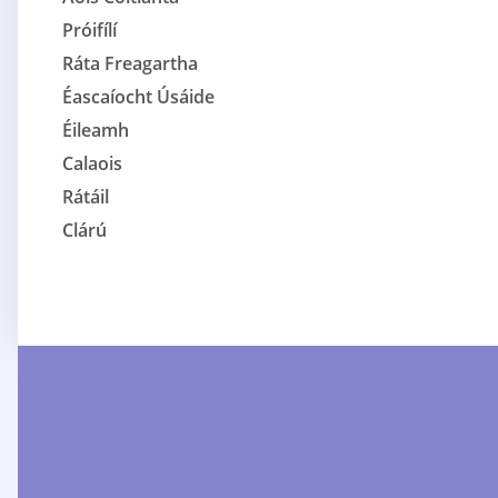
Próifílí
Ráta Freagartha
Éascaíocht Úsáide
Éileamh
Calaois
Rátáil
Clárú