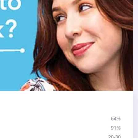
64%
91%
20-30