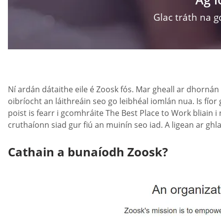
Glac tráth na g
Ní ardán dátaithe eile é Zoosk fós. Mar gheall ar dhornán
oibríocht an láithreáin seo go leibhéal iomlán nua. Is fío
poist is fearr i gcomhráite The Best Place to Work bliain 
cruthaíonn siad gur fiú an muinín seo iad. A ligean ar ghl
Cathain a bunaíodh Zoosk?