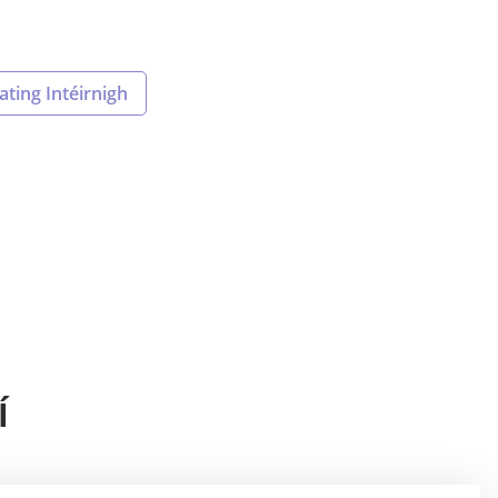
ting Intéirnigh
Í