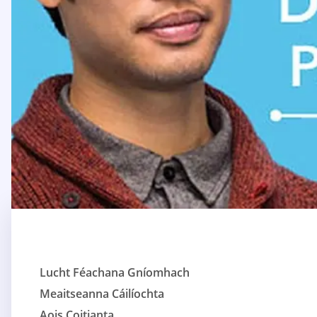
Lucht Féachana Gníomhach
Meaitseanna Cáilíochta
Aois Coitianta