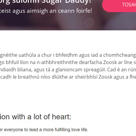
TOSA
ceist agus aimsigh an ceann foirfe!
 gnéithe uathúla a chur i bhfeidhm agus iad a chomhcheangal 
r go bhfuil líon na n-athbhreithnithe dearfacha Zoosk ar líne
i ndiaidh bliana, agus tá a glanioncam spreagúil. Cad é an r
acadh le breathnú níos dlúithe ar sheirbhísí Zoosk agus a fhei