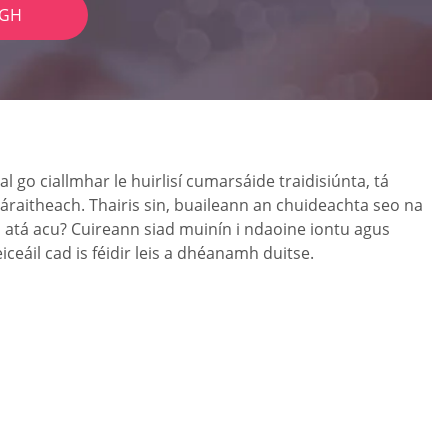
IGH
go ciallmhar le huirlisí cumarsáide traidisiúnta, tá
 sáraitheach. Thairis sin, buaileann an chuideachta seo na
ún atá acu? Cuireann siad muinín i ndaoine iontu agus
ceáil cad is féidir leis a dhéanamh duitse.