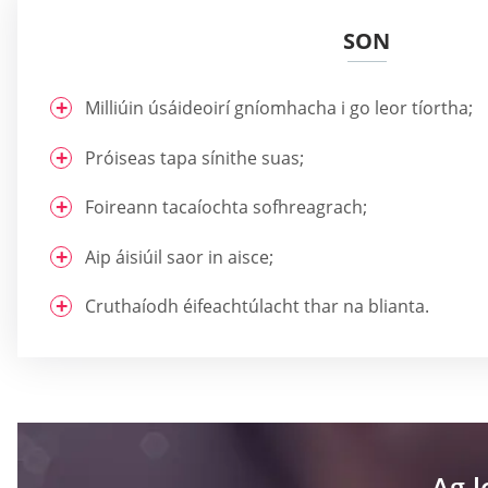
SON
Milliúin úsáideoirí gníomhacha i go leor tíortha;
Próiseas tapa sínithe suas;
Foireann tacaíochta sofhreagrach;
Aip áisiúil saor in aisce;
Cruthaíodh éifeachtúlacht thar na blianta.
Ag 