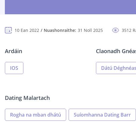
10 Ean 2022
Nuashonraithe:
31 Noll 2025
3512 R
Ardáin
Claonadh Gnéa
IOS
Dátú Déghnéa
Dating Malartach
Rogha na mban dhátú
Suíomhanna Dating Barr