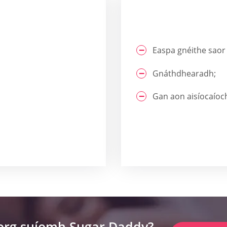
Easpa gnéithe saor 
Gnáthdhearadh;
Gan aon aisíocaíocht
lorg suíomh Sugar Daddy?