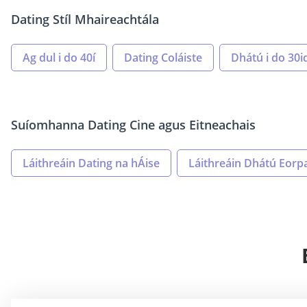
Dating Stíl Mhaireachtála
Ag dul i do 40í
Dating Coláiste
Dhátú i do 30i
Suíomhanna Dating Cine agus Eitneachais
Láithreáin Dating na hÁise
Láithreáin Dhátú Eorp