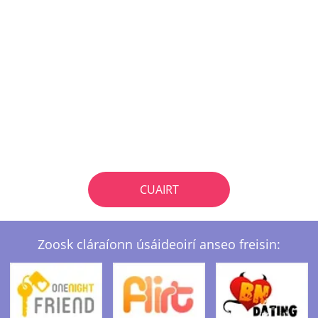
CUAIRT
Zoosk cláraíonn úsáideoirí anseo freisin: