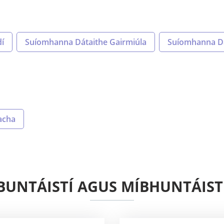
dí
Suíomhanna Dátaithe Gairmiúla
Suíomhanna Da
acha
BUNTÁISTÍ AGUS MÍBHUNTÁIST