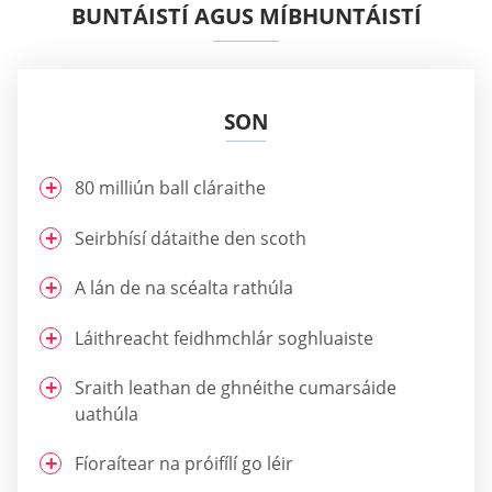
BUNTÁISTÍ AGUS MÍBHUNTÁISTÍ
SON
80 milliún ball cláraithe
Seirbhísí dátaithe den scoth
A lán de na scéalta rathúla
Láithreacht feidhmchlár soghluaiste
Sraith leathan de ghnéithe cumarsáide
uathúla
Fíoraítear na próifílí go léir