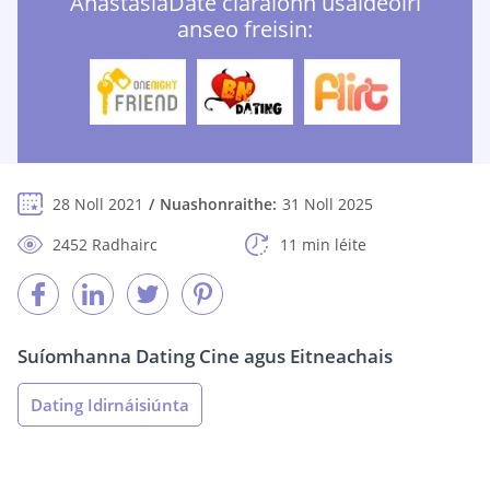
AnastasiaDate cláraíonn úsáideoirí
anseo freisin:
28 Noll 2021
Nuashonraithe:
31 Noll 2025
2452 Radhairc
11 min léite
Suíomhanna Dating Cine agus Eitneachais
Dating Idirnáisiúnta