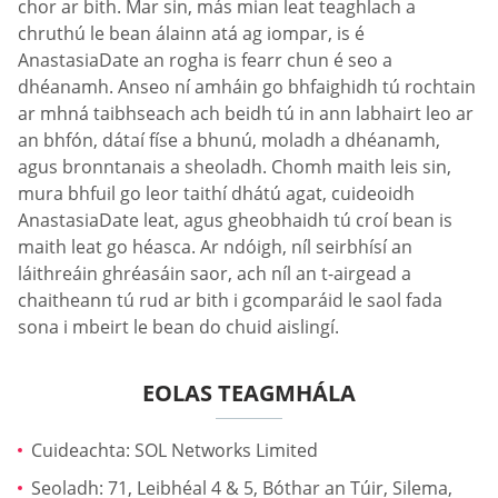
chor ar bith. Mar sin, más mian leat teaghlach a
chruthú le bean álainn atá ag iompar, is é
AnastasiaDate an rogha is fearr chun é seo a
dhéanamh. Anseo ní amháin go bhfaighidh tú rochtain
ar mhná taibhseach ach beidh tú in ann labhairt leo ar
an bhfón, dátaí físe a bhunú, moladh a dhéanamh,
agus bronntanais a sheoladh. Chomh maith leis sin,
mura bhfuil go leor taithí dhátú agat, cuideoidh
AnastasiaDate leat, agus gheobhaidh tú croí bean is
maith leat go héasca. Ar ndóigh, níl seirbhísí an
láithreáin ghréasáin saor, ach níl an t-airgead a
chaitheann tú rud ar bith i gcomparáid le saol fada
sona i mbeirt le bean do chuid aislingí.
EOLAS TEAGMHÁLA
Cuideachta: SOL Networks Limited
Seoladh: 71, Leibhéal 4 & 5, Bóthar an Túir, Silema,