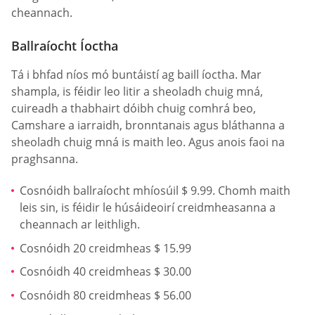
cheannach.
Ballraíocht Íoctha
Tá i bhfad níos mó buntáistí ag baill íoctha. Mar
shampla, is féidir leo litir a sheoladh chuig mná,
cuireadh a thabhairt dóibh chuig comhrá beo,
Camshare a iarraidh, bronntanais agus bláthanna a
sheoladh chuig mná is maith leo. Agus anois faoi na
praghsanna.
Cosnóidh ballraíocht mhíosúil $ 9.99. Chomh maith
leis sin, is féidir le húsáideoirí creidmheasanna a
cheannach ar leithligh.
Cosnóidh 20 creidmheas $ 15.99
Cosnóidh 40 creidmheas $ 30.00
Cosnóidh 80 creidmheas $ 56.00