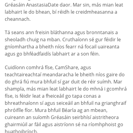
Gréasáin AnastasiaDate daor. Mar sin, más mian leat
labhairt le do bhean, bí réidh le creidmheasanna a
cheannach.
Tá seans ann freisin bláthanna agus bronntanais a
sheoladh chuig na mban. Cruthaíonn sé gur féidir le
gníomhartha a bheith níos fearr ná focail uaireanta
agus go bhféadfaidís labhairt ar a son féin.
Cuidíonn comhrá físe, CamShare, agus
teachtaireachtaí meandaracha le bheith níos gaire do
do ghrá fiú mura bhfuil sí gar duit de réir suímh. Mar
shampla, más mian leat labhairt le do mhná i gcomhrá
físe, is féidir leat a fheiceáil go tapa conas a
bhreathnaíonn sí agus seiceáil an bhfuil na grianghraif
phróifíle fíor. Mura bhfuil Béarla ag an mbean,
cuireann an suíomh Gréasáin seirbhísí aistritheora
ghairmiúil ar fáil agus aistríonn sé na ríomhphoist go
huathoibríoch.