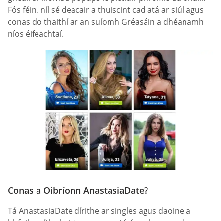
Fós féin, níl sé deacair a thuiscint cad atá ar siúl agus
conas do thaithí ar an suíomh Gréasáin a dhéanamh
níos éifeachtaí.
Conas a Oibríonn AnastasiaDate?
Tá AnastasiaDate dírithe ar singles agus daoine a