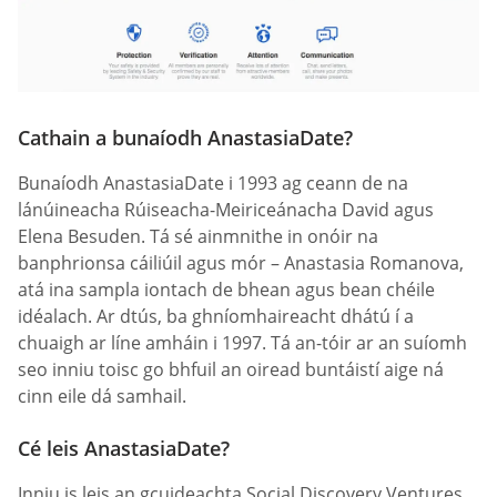
Cathain a bunaíodh AnastasiaDate?
Bunaíodh AnastasiaDate i 1993 ag ceann de na
lánúineacha Rúiseacha-Meiriceánacha David agus
Elena Besuden. Tá sé ainmnithe in onóir na
banphrionsa cáiliúil agus mór – Anastasia Romanova,
atá ina sampla iontach de bhean agus bean chéile
idéalach. Ar dtús, ba ghníomhaireacht dhátú í a
chuaigh ar líne amháin i 1997. Tá an-tóir ar an suíomh
seo inniu toisc go bhfuil an oiread buntáistí aige ná
cinn eile dá samhail.
Cé leis AnastasiaDate?
Inniu is leis an gcuideachta Social Discovery Ventures