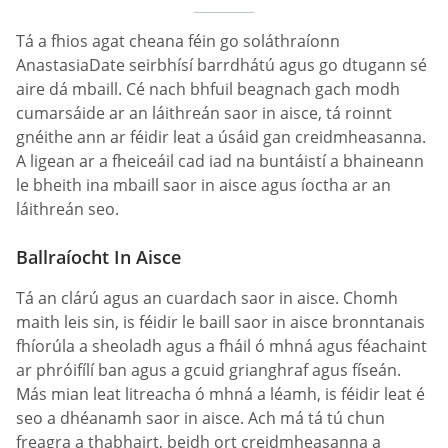
Tá a fhios agat cheana féin go soláthraíonn
AnastasiaDate seirbhísí barrdhátú agus go dtugann sé
aire dá mbaill. Cé nach bhfuil beagnach gach modh
cumarsáide ar an láithreán saor in aisce, tá roinnt
gnéithe ann ar féidir leat a úsáid gan creidmheasanna.
A ligean ar a fheiceáil cad iad na buntáistí a bhaineann
le bheith ina mbaill saor in aisce agus íoctha ar an
láithreán seo.
Ballraíocht In Aisce
Tá an clárú agus an cuardach saor in aisce. Chomh
maith leis sin, is féidir le baill saor in aisce bronntanais
fhíorúla a sheoladh agus a fháil ó mhná agus féachaint
ar phróifílí ban agus a gcuid grianghraf agus físeán.
Más mian leat litreacha ó mhná a léamh, is féidir leat é
seo a dhéanamh saor in aisce. Ach má tá tú chun
freagra a thabhairt, beidh ort creidmheasanna a