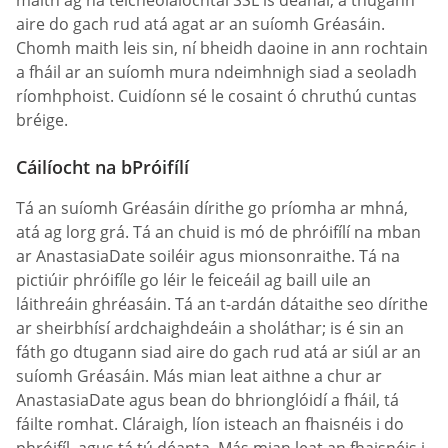
aire do gach rud atá agat ar an suíomh Gréasáin.
Chomh maith leis sin, ní bheidh daoine in ann rochtain
a fháil ar an suíomh mura ndeimhnigh siad a seoladh
ríomhphoist. Cuidíonn sé le cosaint ó chruthú cuntas
bréige.
Cáilíocht na bPróifílí
Tá an suíomh Gréasáin dírithe go príomha ar mhná,
atá ag lorg grá. Tá an chuid is mó de phróifílí na mban
ar AnastasiaDate soiléir agus mionsonraithe. Tá na
pictiúir phróifíle go léir le feiceáil ag baill uile an
láithreáin ghréasáin. Tá an t-ardán dátaithe seo dírithe
ar sheirbhísí ardchaighdeáin a sholáthar; is é sin an
fáth go dtugann siad aire do gach rud atá ar siúl ar an
suíomh Gréasáin. Más mian leat aithne a chur ar
AnastasiaDate agus bean do bhrionglóidí a fháil, tá
fáilte romhat. Cláraigh, líon isteach an fhaisnéis i do
phróifíl, agus tá tú déanta. Más mian leat an fhaisnéis i