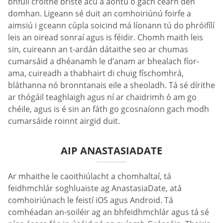
bhfuil croíthe briste acu a aontú ó gach cearn den
domhan. Ligeann sé duit an comhoiriúnú foirfe a
aimsiú i gceann cúpla soicind má líonann tú do phróifílí
leis an oiread sonraí agus is féidir. Chomh maith leis
sin, cuireann an t-ardán dátaithe seo ar chumas
cumarsáid a dhéanamh le d’anam ar bhealach fíor-
ama, cuireadh a thabhairt di chuig físchomhrá,
bláthanna nó bronntanais eile a sheoladh. Tá sé dírithe
ar thógáil teaghlaigh agus ní ar chaidrimh ó am go
chéile, agus is é sin an fáth go gcosnaíonn gach modh
cumarsáide roinnt airgid duit.
AIP ANASTASIADATE
Ar mhaithe le caoithiúlacht a chomhaltaí, tá
feidhmchlár soghluaiste ag AnastasiaDate, atá
comhoiriúnach le feistí iOS agus Android. Tá
comhéadan an-soiléir ag an bhfeidhmchlár agus tá sé