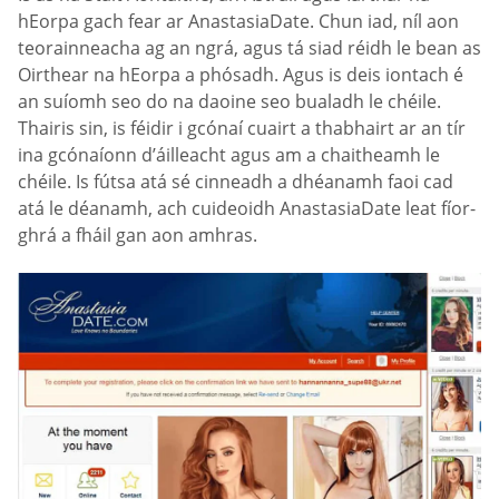
hEorpa gach fear ar AnastasiaDate. Chun iad, níl aon
teorainneacha ag an ngrá, agus tá siad réidh le bean as
Oirthear na hEorpa a phósadh. Agus is deis iontach é
an suíomh seo do na daoine seo bualadh le chéile.
Thairis sin, is féidir i gcónaí cuairt a thabhairt ar an tír
ina gcónaíonn d’áilleacht agus am a chaitheamh le
chéile. Is fútsa atá sé cinneadh a dhéanamh faoi cad
atá le déanamh, ach cuideoidh AnastasiaDate leat fíor-
ghrá a fháil gan aon amhras.