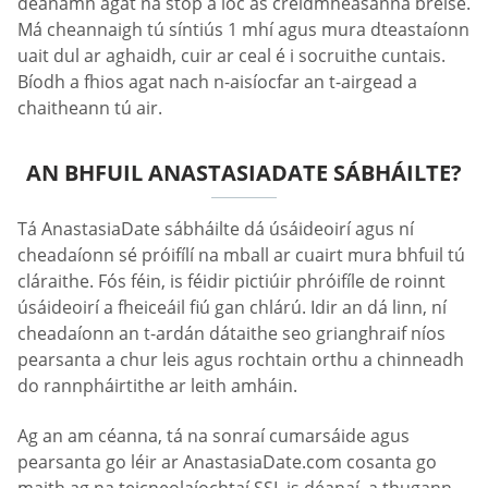
déanamh agat ná stop a íoc as creidmheasanna breise.
Má cheannaigh tú síntiús 1 mhí agus mura dteastaíonn
uait dul ar aghaidh, cuir ar ceal é i socruithe cuntais.
Bíodh a fhios agat nach n-aisíocfar an t-airgead a
chaitheann tú air.
AN BHFUIL ANASTASIADATE SÁBHÁILTE?
Tá AnastasiaDate sábháilte dá úsáideoirí agus ní
cheadaíonn sé próifílí na mball ar cuairt mura bhfuil tú
cláraithe. Fós féin, is féidir pictiúir phróifíle de roinnt
úsáideoirí a fheiceáil fiú gan chlárú. Idir an dá linn, ní
cheadaíonn an t-ardán dátaithe seo grianghraif níos
pearsanta a chur leis agus rochtain orthu a chinneadh
do rannpháirtithe ar leith amháin.
Ag an am céanna, tá na sonraí cumarsáide agus
pearsanta go léir ar AnastasiaDate.com cosanta go
maith ag na teicneolaíochtaí SSL is déanaí, a thugann