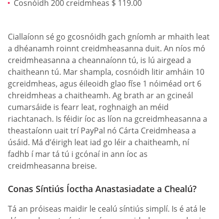
Cosnóidh 200 creidmheas $ 119.00
Ciallaíonn sé go gcosnóidh gach gníomh ar mhaith leat
a dhéanamh roinnt creidmheasanna duit. An níos mó
creidmheasanna a cheannaíonn tú, is lú airgead a
chaitheann tú. Mar shampla, cosnóidh litir amháin 10
gcreidmheas, agus éileoidh glao físe 1 nóiméad ort 6
chreidmheas a chaitheamh. Ag brath ar an gcineál
cumarsáide is fearr leat, roghnaigh an méid
riachtanach. Is féidir íoc as líon na gcreidmheasanna a
theastaíonn uait trí PayPal nó Cárta Creidmheasa a
úsáid. Má d’éirigh leat iad go léir a chaitheamh, ní
fadhb í mar tá tú i gcónaí in ann íoc as
creidmheasanna breise.
Conas Síntiús Íoctha Anastasiadate a Chealú?
Tá an próiseas maidir le cealú síntiús simplí. Is é atá le