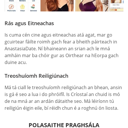
Rás agus Eitneachas
Is cuma cén cine agus eitneachas atá agat, mar go
gcuirtear fáilte roimh gach fear a bheith páirteach in
AnastasiaDate. Ní bhaineann an srian ach le mná
amháin mar ba chóir gur as Oirthear na hEorpa gach
duine acu.
Treoshuíomh Reiligiúnach
Má tá ciall le treoshuíomh reiligiúnach an bhean, ansin
is gá é seo a lua i do phróifíl. Is Críostaí an chuid is mó
de na mná ar an ardán dátaithe seo. Má léiríonn tú
reiligiún éigin eile, bí réidh chun é a roghnú ón liosta.
POLASAITHE PRAGHSÁLA