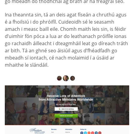
go mbeadh do thodhchaí ag brath ar na freagraí seo.
Ina theannta sin, tá an deis agat físeán a chruthú agus
é a fhoilsiú i do phróifíl. Cuideoidh sé le seasamh
amach i measc baill eile. Chomh maith leis sin, is féidir
d’uimhir fón póca a lua ar do leathanach próifíle ionas
go rachaidh áilleacht i dteagmháil leat go díreach tráth
ar bith. Tá an ghné seo áisiúil agus d’fhéadfadh go
mbeadh sí iontach, cé nach molaimid í a úsáid ar
mhaithe le slándáil.