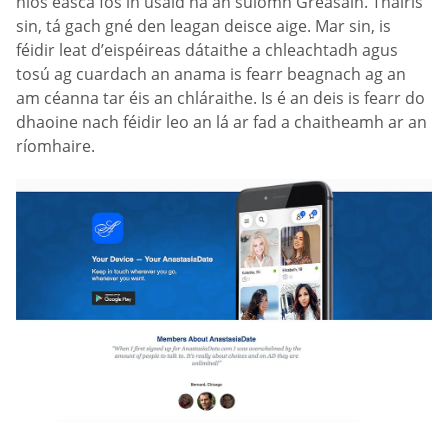
níos éasca fós in úsáid ná an suíomh Gréasáin. Thairis
sin, tá gach gné den leagan deisce aige. Mar sin, is
féidir leat d’eispéireas dátaithe a chleachtadh agus
tosú ag cuardach an anama is fearr beagnach ag an
am céanna tar éis an chláraithe. Is é an deis is fearr do
dhaoine nach féidir leo an lá ar fad a chaitheamh ar an
ríomhaire.