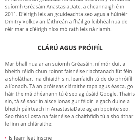
suíomh Gréasáin AnastasiaDate, a cheannaigh é in
2011. D’éirigh leis an gcuideachta seo agus a húinéir
Dmitry Volkov an láithreán a fháil go leibhéal nua de
réir mar a d’éirigh níos mó rath leis ná riamh.
CLÁRÚ AGUS PRÓIFÍL
Mar bhall nua ar an suíomh Gréasáin, ní mór duit a
bheith réidh chun roinnt faisnéise riachtanach fút féin
a sholáthar. Ina dhiaidh sin, leanfaidh tú de do phróifíl
a líonadh. Tá an próiseas cláraithe tapa agus éasca, go
háirithe má dhéanann tú é seo ag úsáid Google. Thairis
sin, tá sé saor in aisce ionas gur féidir le gach duine a
bheith páirteach in AnastasiaDate ag an bpointe seo.
Seo thíos liosta na faisnéise a chaithfidh tú a sholáthar
le linn an chláraithe:
Is fearr leat inscne