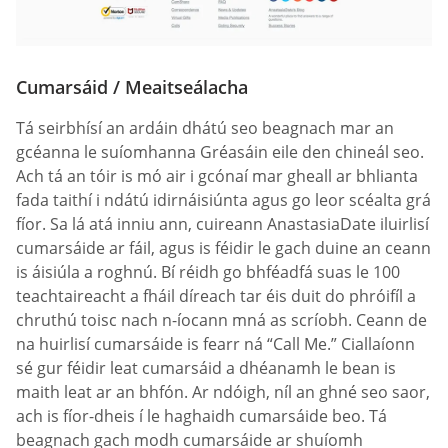
Cumarsáid / Meaitseálacha
Tá seirbhísí an ardáin dhátú seo beagnach mar an
gcéanna le suíomhanna Gréasáin eile den chineál seo.
Ach tá an tóir is mó air i gcónaí mar gheall ar bhlianta
fada taithí i ndátú idirnáisiúnta agus go leor scéalta grá
fíor. Sa lá atá inniu ann, cuireann AnastasiaDate iluirlisí
cumarsáide ar fáil, agus is féidir le gach duine an ceann
is áisiúla a roghnú. Bí réidh go bhféadfá suas le 100
teachtaireacht a fháil díreach tar éis duit do phróifíl a
chruthú toisc nach n-íocann mná as scríobh. Ceann de
na huirlisí cumarsáide is fearr ná “Call Me.” Ciallaíonn
sé gur féidir leat cumarsáid a dhéanamh le bean is
maith leat ar an bhfón. Ar ndóigh, níl an ghné seo saor,
ach is fíor-dheis í le haghaidh cumarsáide beo. Tá
beagnach gach modh cumarsáide ar shuíomh