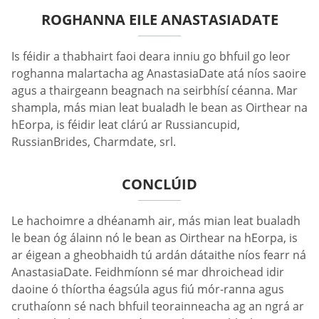
ROGHANNA EILE ANASTASIADATE
Is féidir a thabhairt faoi deara inniu go bhfuil go leor
roghanna malartacha ag AnastasiaDate atá níos saoire
agus a thairgeann beagnach na seirbhísí céanna. Mar
shampla, más mian leat bualadh le bean as Oirthear na
hEorpa, is féidir leat clárú ar Russiancupid,
RussianBrides, Charmdate, srl.
CONCLÚID
Le hachoimre a dhéanamh air, más mian leat bualadh
le bean óg álainn nó le bean as Oirthear na hEorpa, is
ar éigean a gheobhaidh tú ardán dátaithe níos fearr ná
AnastasiaDate. Feidhmíonn sé mar dhroichead idir
daoine ó thíortha éagsúla agus fiú mór-ranna agus
cruthaíonn sé nach bhfuil teorainneacha ag an ngrá ar