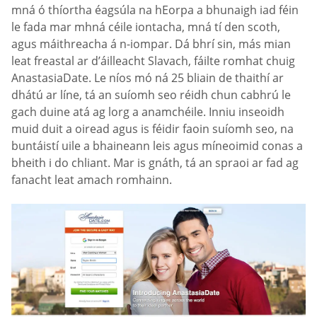
mná ó thíortha éagsúla na hEorpa a bhunaigh iad féin
le fada mar mhná céile iontacha, mná tí den scoth,
agus máithreacha á n-iompar. Dá bhrí sin, más mian
leat freastal ar d’áilleacht Slavach, fáilte romhat chuig
AnastasiaDate. Le níos mó ná 25 bliain de thaithí ar
dhátú ar líne, tá an suíomh seo réidh chun cabhrú le
gach duine atá ag lorg a anamchéile. Inniu inseoidh
muid duit a oiread agus is féidir faoin suíomh seo, na
buntáistí uile a bhaineann leis agus míneoimid conas a
bheith i do chliant. Mar is gnáth, tá an spraoi ar fad ag
fanacht leat amach romhainn.