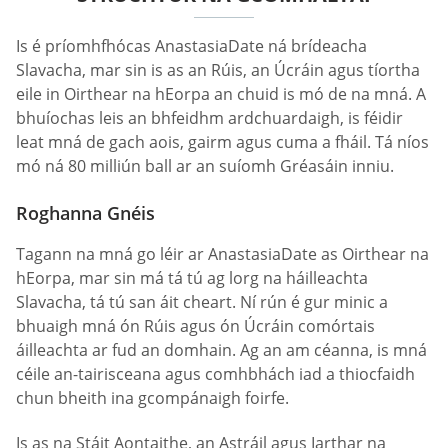
Is é príomhfhócas AnastasiaDate ná brídeacha
Slavacha, mar sin is as an Rúis, an Úcráin agus tíortha
eile in Oirthear na hEorpa an chuid is mó de na mná. A
bhuíochas leis an bhfeidhm ardchuardaigh, is féidir
leat mná de gach aois, gairm agus cuma a fháil. Tá níos
mó ná 80 milliún ball ar an suíomh Gréasáin inniu.
Roghanna Gnéis
Tagann na mná go léir ar AnastasiaDate as Oirthear na
hEorpa, mar sin má tá tú ag lorg na háilleachta
Slavacha, tá tú san áit cheart. Ní rún é gur minic a
bhuaigh mná ón Rúis agus ón Úcráin comórtais
áilleachta ar fud an domhain. Ag an am céanna, is mná
céile an-tairisceana agus comhbhách iad a thiocfaidh
chun bheith ina gcompánaigh foirfe.
Is as na Stáit Aontaithe, an Astráil agus Iarthar na