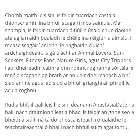
Chomh maith leis sin, is féidir cuardach casta a
thionscnamh, ina bhfuil scagairí níos sainiúla. Mar
shampla, is féidir cuardach áitiúil a úsáid chun daoine
atá ag iarraidh bualadh le chéile ina réigiún a aimsiú. I
measc scagairí ar leith, le haghaidh cluichí
ardchaighdeáin, is gá trácht ar Animal Lovers, Sun-
Seekers, Fitness Fans, Nature Girls, agus City Trippers.
Faoi dheireadh, cabhraíonn roinnt roghanna sórtála le
mná a scagadh ag brath ar an uair dheireanach a bhí
siad ar líne agus iad siúd a bhfuil grianghraif phróifíle
acu a roghnú.
Rud a bhfuil ciall leis freisin, déanann AnastasiaDate na
baill nach dtaitníonn leat a bhac. Is féidir an ghné seo a
bheith áisiúil má tá do bhosca isteach ró-ualaithe le
teachtaireachtaí ó bhaill nach bhfuil suim agat iontu.