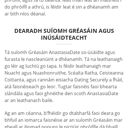
do phróifíl a athrú, is féidir leat é sin a dhéanamh am
ar bith níos déanaí.
DEARADH SUÍOMH GRÉASÁIN AGUS
INÚSÁIDTEACHT
Tá suíomh Gréasáin AnastasiaDate so-úsáidte agus
furasta le nascleanúint a dhéanamh. Tá na leathanaigh
go léir ag luchtú go tapa. Is féidir leathanaigh mar
Nuacht agus Nuashonruithe, Scéalta Ratha, Ceisteanna
Coitianta, agus rannáin eisiacha Dating Securely a fháil,
atá faisnéiseach go leor. Tugtar faisnéis faoi bhearta
slándála agus faoi ghnéithe den scoth AnastasiaDate
ar an leathanach baile.
Ag an am céanna, b’fhéidir go dtabharfá faoi deara go
bhfuil an iomarca faisnéise ar an suíomh Gréasáin mar
gheall ar iliomad popups le pictiúir phróifíle dá bhaill.