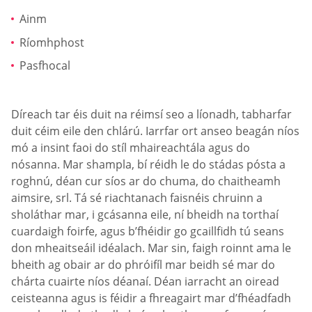
Ainm
Ríomhphost
Pasfhocal
Díreach tar éis duit na réimsí seo a líonadh, tabharfar
duit céim eile den chlárú. Iarrfar ort anseo beagán níos
mó a insint faoi do stíl mhaireachtála agus do
nósanna. Mar shampla, bí réidh le do stádas pósta a
roghnú, déan cur síos ar do chuma, do chaitheamh
aimsire, srl. Tá sé riachtanach faisnéis chruinn a
sholáthar mar, i gcásanna eile, ní bheidh na torthaí
cuardaigh foirfe, agus b’fhéidir go gcaillfidh tú seans
don mheaitseáil idéalach. Mar sin, faigh roinnt ama le
bheith ag obair ar do phróifíl mar beidh sé mar do
chárta cuairte níos déanaí. Déan iarracht an oiread
ceisteanna agus is féidir a fhreagairt mar d’fhéadfadh