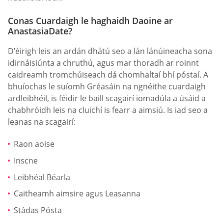
Conas Cuardaigh le haghaidh Daoine ar
AnastasiaDate?
D’éirigh leis an ardán dhátú seo a lán lánúineacha sona
idirnáisiúnta a chruthú, agus mar thoradh ar roinnt
caidreamh tromchúiseach dá chomhaltaí bhí póstaí. A
bhuíochas le suíomh Gréasáin na ngnéithe cuardaigh
ardleibhéil, is féidir le baill scagairí iomadúla a úsáid a
chabhróidh leis na cluichí is fearr a aimsiú. Is iad seo a
leanas na scagairí:
Raon aoise
Inscne
Leibhéal Béarla
Caitheamh aimsire agus Leasanna
Stádas Pósta