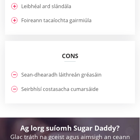
Leibhéal ard slándála
Foireann tacaíochta gairmiúla
CONS
Sean-dhearadh láithreán gréasáin
Seirbhísí costasacha cumarsáide
Ag lorg suíomh Sugar Daddy?
Glac tráth na gceist agus aimsigh an ceann