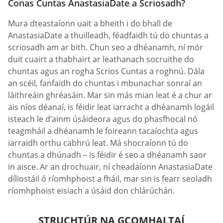
Conas Cuntas AnastasiaDate a Scriosadh?
Mura dteastaíonn uait a bheith i do bhall de
AnastasiaDate a thuilleadh, féadfaidh tú do chuntas a
scriosadh am ar bith. Chun seo a dhéanamh, ní mór
duit cuairt a thabhairt ar leathanach socruithe do
chuntas agus an rogha Scrios Cuntas a roghnú. Dála
an scéil, fanfaidh do chuntas i mbunachar sonraí an
láithreáin ghréasáin. Mar sin más mian leat é a chur ar
ais níos déanaí, is féidir leat iarracht a dhéanamh logáil
isteach le d’ainm úsáideora agus do phasfhocal nó
teagmháil a dhéanamh le foireann tacaíochta agus
iarraidh orthu cabhrú leat. Má shocraíonn tú do
chuntas a dhúnadh – is féidir é seo a dhéanamh saor
in aisce. Ar an drochuair, ní cheadaíonn AnastasiaDate
díliostáil ó ríomhphoist a fháil, mar sin is fearr seoladh
ríomhphoist eisiach a úsáid don chlárúchán.
STRUCHTÚR NA GCOMHALTAÍ