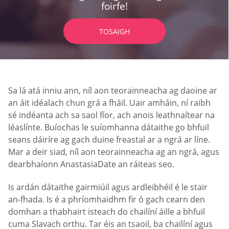
foirfe!
TOSAIGH
Sa lá atá inniu ann, níl aon teorainneacha ag daoine ar
an áit idéalach chun grá a fháil. Uair amháin, ní raibh
sé indéanta ach sa saol fíor, ach anois leathnaítear na
léaslínte. Buíochas le suíomhanna dátaithe go bhfuil
seans dáiríre ag gach duine freastal ar a ngrá ar líne.
Mar a deir siad, níl aon teorainneacha ag an ngrá, agus
dearbhaíonn AnastasiaDate an ráiteas seo.
Is ardán dátaithe gairmiúil agus ardleibhéil é le stair
an-fhada. Is é a phríomhaidhm fir ó gach cearn den
domhan a thabhairt isteach do chailíní áille a bhfuil
cuma Slavach orthu. Tar éis an tsaoil, ba chailíní agus