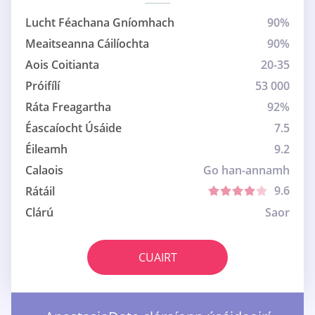
Lucht Féachana Gníomhach
90%
Meaitseanna Cáilíochta
90%
Aois Coitianta
20-35
Próifílí
53 000
Ráta Freagartha
92%
Éascaíocht Úsáide
7.5
Éileamh
9.2
Calaois
Go han-annamh
9.6
Rátáil
Clárú
Saor
CUAIRT