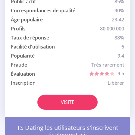
Public actif
85%
Correspondances de qualité
90%
Âge populaire
23-42
Profils
80 000 000
Taux de réponse
88%
Facilité d'utilisation
6
Popularité
9.4
Fraude
Très rarement
9.5
Évaluation
Inscription
Libérer
VISITE
TS Dating les utilisateurs s'inscrivent
également ici: