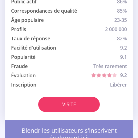
Public actif
86%
Correspondances de qualité
85%
Âge populaire
23-35
Profils
2 000 000
Taux de réponse
82%
Facilité d'utilisation
9.2
Popularité
9.1
Fraude
Très rarement
9.2
Évaluation
Inscription
Libérer
VISITE
Blendr les utilisateurs s'inscrivent
également ici: